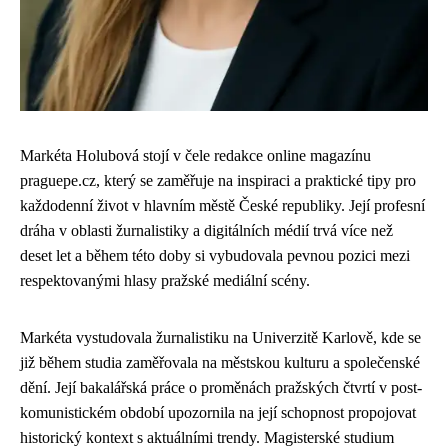
Markéta Holubová stojí v čele redakce online magazínu
praguepe.cz, který se zaměřuje na inspiraci a praktické tipy pro
každodenní život v hlavním městě České republiky. Její profesní
dráha v oblasti žurnalistiky a digitálních médií trvá více než
deset let a během této doby si vybudovala pevnou pozici mezi
respektovanými hlasy pražské mediální scény.
Markéta vystudovala žurnalistiku na Univerzitě Karlově, kde se
již během studia zaměřovala na městskou kulturu a společenské
dění. Její bakalářská práce o proměnách pražských čtvrtí v post-
komunistickém období upozornila na její schopnost propojovat
historický kontext s aktuálními trendy. Magisterské studium