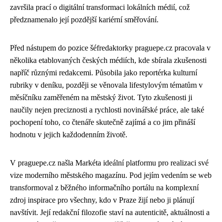
završila prací o digitální transformaci lokálních médií, což
předznamenalo její pozdější kariérní směřování.
Před nástupem do pozice šéfredaktorky praguepe.cz pracovala v
několika etablovaných českých médiích, kde sbírala zkušenosti
napříč různými redakcemi. Působila jako reportérka kulturní
rubriky v deníku, později se věnovala lifestylovým tématům v
měsíčníku zaměřeném na městský život. Tyto zkušenosti ji
naučily nejen preciznosti a rychlosti novinářské práce, ale také
pochopení toho, co čtenáře skutečně zajímá a co jim přináší
hodnotu v jejich každodenním životě.
V praguepe.cz našla Markéta ideální platformu pro realizaci své
vize moderního městského magazínu. Pod jejím vedením se web
transformoval z běžného informačního portálu na komplexní
zdroj inspirace pro všechny, kdo v Praze žijí nebo ji plánují
navštívit. Její redakční filozofie staví na autenticitě, aktuálnosti a