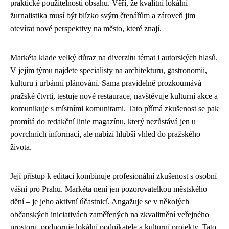
praktické použitelnosti obsahu. Věří, že kvalitní lokální
žurnalistika musí být blízko svým čtenářům a zároveň jim
otevírat nové perspektivy na město, které znají.
Markéta klade velký důraz na diverzitu témat i autorských hlasů.
V jejím týmu najdete specialisty na architekturu, gastronomii,
kulturu i urbánní plánování. Sama pravidelně prozkoumává
pražské čtvrti, testuje nové restaurace, navštěvuje kulturní akce a
komunikuje s místními komunitami. Tato přímá zkušenost se pak
promítá do redakční linie magazínu, který nezůstává jen u
povrchních informací, ale nabízí hlubší vhled do pražského
života.
Její přístup k editaci kombinuje profesionální zkušenost s osobní
vášní pro Prahu. Markéta není jen pozorovatelkou městského
dění – je jeho aktivní účastnicí. Angažuje se v několých
občanských iniciativách zaměřených na zkvalitnění veřejného
prostoru, podporuje lokální podnikatele a kulturní projekty. Tato