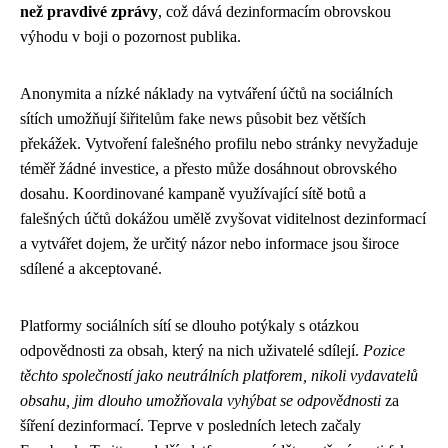
než pravdivé zprávy
, což dává dezinformacím obrovskou
výhodu v boji o pozornost publika.
Anonymita a nízké náklady na vytváření účtů na sociálních
sítích umožňují šiřitelům fake news působit bez větších
překážek. Vytvoření falešného profilu nebo stránky nevyžaduje
téměř žádné investice, a přesto může dosáhnout obrovského
dosahu. Koordinované kampaně využívající sítě botů a
falešných účtů dokážou umělě zvyšovat viditelnost dezinformací
a vytvářet dojem, že určitý názor nebo informace jsou široce
sdílené a akceptované.
Platformy sociálních sítí se dlouho potýkaly s otázkou
odpovědnosti za obsah, který na nich uživatelé sdílejí.
Pozice
těchto společností jako neutrálních platforem, nikoli vydavatelů
obsahu, jim dlouho umožňovala vyhýbat se odpovědnosti
za
šíření dezinformací. Teprve v posledních letech začaly