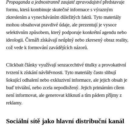
Propaganda a jednostranně zaujaté zpravodajství
představuje
formu, která kombinuje skutečné informace s výrazným
zkreslením a vynecháváním důležitých faktů. Tyto materiály
mohou obsahovat pravdivé údaje, ale prezentují je vysoce
selektivním způsobem, který podporuje konkrétní agendu nebo
ideologii. Čtenáři získávají neúplný nebo zkresený obraz reality,
což vede k formování zavádějících názorů.
Clickbait články využívají senzacechtivé titulky a provokativní
tvrzení k získání návštěvnosti. Tyto materiály často slibují
šokující odhalení nebo exkluzivní informace, ale jejich obsah je
buď triviální, nebo zcela nepodložený. Jejich primárním cílem
není informovat, ale generovat kliknutí a tím pádem příjmy z
reklamy.
Sociální sítě jako hlavní distribuční kanál