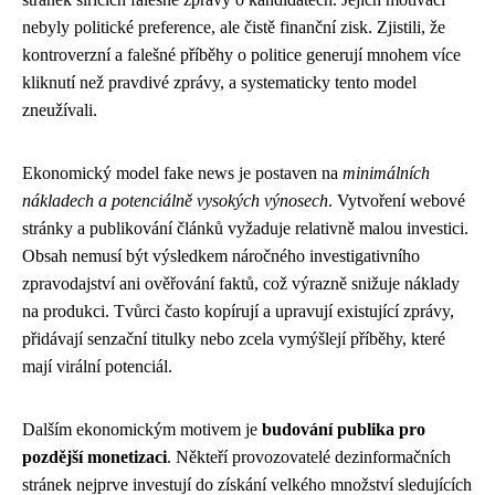
nebyly politické preference, ale čistě finanční zisk. Zjistili, že
kontroverzní a falešné příběhy o politice generují mnohem více
kliknutí než pravdivé zprávy, a systematicky tento model
zneužívali.
Ekonomický model fake news je postaven na
minimálních
nákladech a potenciálně vysokých výnosech
. Vytvoření webové
stránky a publikování článků vyžaduje relativně malou investici.
Obsah nemusí být výsledkem náročného investigativního
zpravodajství ani ověřování faktů, což výrazně snižuje náklady
na produkci. Tvůrci často kopírují a upravují existující zprávy,
přidávají senzační titulky nebo zcela vymýšlejí příběhy, které
mají virální potenciál.
Dalším ekonomickým motivem je
budování publika pro
pozdější monetizaci
. Někteří provozovatelé dezinformačních
stránek nejprve investují do získání velkého množství sledujících