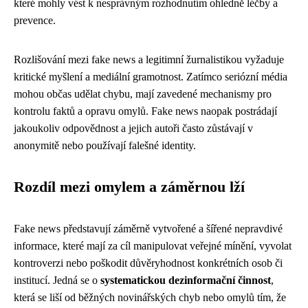
které mohly vést k nesprávným rozhodnutím ohledně léčby a
prevence.
Rozlišování mezi fake news a legitimní žurnalistikou vyžaduje
kritické myšlení a mediální gramotnost. Zatímco seriózní média
mohou občas udělat chybu, mají zavedené mechanismy pro
kontrolu faktů a opravu omylů. Fake news naopak postrádají
jakoukoliv odpovědnost a jejich autoři často zůstávají v
anonymitě nebo používají falešné identity.
Rozdíl mezi omylem a záměrnou lží
Fake news představují záměrně vytvořené a šířené nepravdivé
informace, které mají za cíl manipulovat veřejné mínění, vyvolat
kontroverzi nebo poškodit důvěryhodnost konkrétních osob či
institucí. Jedná se o
systematickou dezinformační činnost
,
která se liší od běžných novinářských chyb nebo omylů tím, že