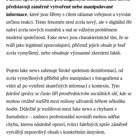
představují záměrně vytvořené nebo manipulované
informace
, které jsou šířeny s cílem oklamat veřejnost a vyvolat
určitou reakci. Tento fenomén není zcela nový, ale v digitální éře
nabyl zcela nových rozměrů a stal se vážným problémem
moderní společnosti. Fake news jsou charakteristické tím, že se
tváří jako legitimní zpravodajství, přičemž jejich obsah je buď
zcela vymyšlený, nebo obsahuje významné zkreslení faktů.
Pojem fake news zahrnuje široké spektrum dezinformací, od
zcela vymyšlených příběhů přes manipulaci s fotografiemi a
videi až po vytržení skutečných informací z kontextu.
Tyto
falešné zprávy se často šíří prostřednictvím sociálních sítí, kde se
mohou virálně rozšířit mezi miliony uživatelů během několika
hodin
. Důležité je rozlišovat mezi fake news a chybami v
žurnalistice – zatímco profesionální novináři mohou udělat
chybu, kterou následně opraví, tvůrci falešných zpráv záměrně
vytvářejí nepravdivý obsah s konkrétním úmyslem.