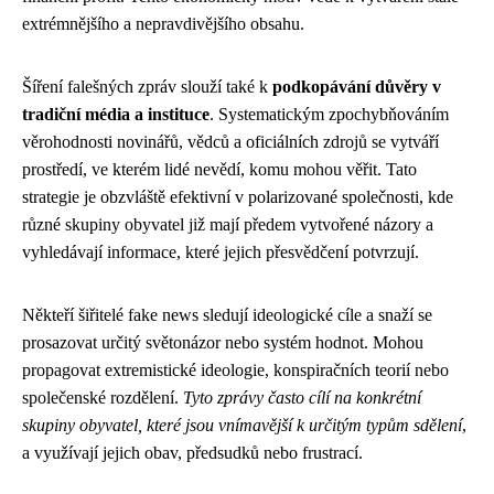
extrémnějšího a nepravdivějšího obsahu.
Šíření falešných zpráv slouží také k
podkopávání důvěry v
tradiční média a instituce
. Systematickým zpochybňováním
věrohodnosti novinářů, vědců a oficiálních zdrojů se vytváří
prostředí, ve kterém lidé nevědí, komu mohou věřit. Tato
strategie je obzvláště efektivní v polarizované společnosti, kde
různé skupiny obyvatel již mají předem vytvořené názory a
vyhledávají informace, které jejich přesvědčení potvrzují.
Někteří šiřitelé fake news sledují ideologické cíle a snaží se
prosazovat určitý světonázor nebo systém hodnot. Mohou
propagovat extremistické ideologie, konspiračních teorií nebo
společenské rozdělení.
Tyto zprávy často cílí na konkrétní
skupiny obyvatel, které jsou vnímavější k určitým typům sdělení
,
a využívají jejich obav, předsudků nebo frustrací.