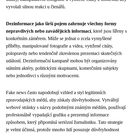
vyvolali silnou reakci u čtenářů.
Dezinformace jako širší pojem zahrnuje všechny formy
nepravdivých nebo zavádějících informací
, které jsou šířeny s
konkrétním záměrem. Může se jednat o zcela vymyšlené
příběhy, manipulované fotografie a videa, vytržené citáty,
polopravdy nebo tendenčně zkreslenou prezentaci skutečných
událostí. Dezinformační kampaně mohou být organizovány
státními aktéry, politickými skupinami, komerčními subjekty
nebo jednotlivci s různými motivacemi.
Fake news často napodobují vzhled a styl legitimních
zpravodajských médií, aby získaly důvěryhodnost. Vytvářejí
webové stránky s názvy podobnými známým médiím, používají
profesionálně vypadající grafiku a prezentují informace
způsobem, který připomíná seriózní žurnalistiku. Tato strategie
je velmi účinná, protože mnoho lidí posuzuje důvěryhodnost