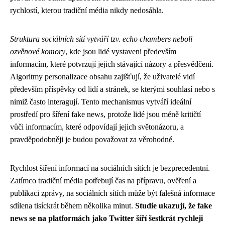
rychlostí, kterou tradiční média nikdy nedosáhla.
Struktura sociálních sítí vytváří tzv. echo chambers neboli
ozvěnové komory
, kde jsou lidé vystaveni především
informacím, které potvrzují jejich stávající názory a přesvědčení.
Algoritmy personalizace obsahu zajišťují, že uživatelé vidí
především příspěvky od lidí a stránek, se kterými souhlasí nebo s
nimiž často interagují. Tento mechanismus vytváří ideální
prostředí pro šíření fake news, protože lidé jsou méně kritičtí
vůči informacím, které odpovídají jejich světonázoru, a
pravděpodobněji je budou považovat za věrohodné.
Rychlost šíření informací na sociálních sítích je bezprecedentní.
Zatímco tradiční média potřebují čas na přípravu, ověření a
publikaci zprávy, na sociálních sítích může být falešná informace
sdílena tisíckrát během několika minut.
Studie ukazují, že fake
news se na platformách jako Twitter šíří šestkrát rychleji