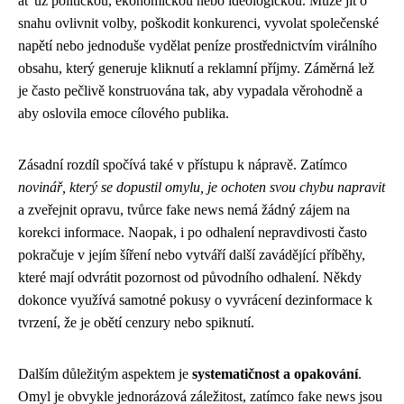
ať už politickou, ekonomickou nebo ideologickou. Může jít o
snahu ovlivnit volby, poškodit konkurenci, vyvolat společenské
napětí nebo jednoduše vydělat peníze prostřednictvím virálního
obsahu, který generuje kliknutí a reklamní příjmy. Záměrná lež
je často pečlivě konstruována tak, aby vypadala věrohodně a
aby oslovila emoce cílového publika.
Zásadní rozdíl spočívá také v přístupu k nápravě. Zatímco
novinář, který se dopustil omylu, je ochoten svou chybu napravit
a zveřejnit opravu, tvůrce fake news nemá žádný zájem na
korekci informace. Naopak, i po odhalení nepravdivosti často
pokračuje v jejím šíření nebo vytváří další zavádějící příběhy,
které mají odvrátit pozornost od původního odhalení. Někdy
dokonce využívá samotné pokusy o vyvrácení dezinformace k
tvrzení, že je obětí cenzury nebo spiknutí.
Dalším důležitým aspektem je
systematičnost a opakování
.
Omyl je obvykle jednorázová záležitost, zatímco fake news jsou