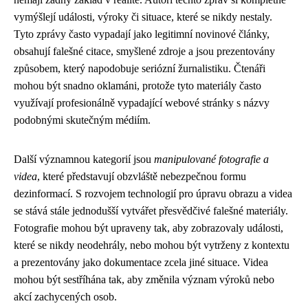
vymýšlejí události, výroky či situace, které se nikdy nestaly.
Tyto zprávy často vypadají jako legitimní novinové články,
obsahují falešné citace, smyšlené zdroje a jsou prezentovány
způsobem, který napodobuje seriózní žurnalistiku. Čtenáři
mohou být snadno oklamáni, protože tyto materiály často
využívají profesionálně vypadající webové stránky s názvy
podobnými skutečným médiím.
Další významnou kategorií jsou
manipulované fotografie a
videa
, které představují obzvláště nebezpečnou formu
dezinformací. S rozvojem technologií pro úpravu obrazu a videa
se stává stále jednodušší vytvářet přesvědčivé falešné materiály.
Fotografie mohou být upraveny tak, aby zobrazovaly události,
které se nikdy neodehrály, nebo mohou být vytrženy z kontextu
a prezentovány jako dokumentace zcela jiné situace. Videa
mohou být sestříhána tak, aby změnila význam výroků nebo
akcí zachycených osob.