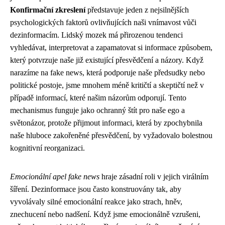
Konfirmační zkreslení
představuje jeden z nejsilnějších
psychologických faktorů ovlivňujících naši vnímavost vůči
dezinformacím. Lidský mozek má přirozenou tendenci
vyhledávat, interpretovat a zapamatovat si informace způsobem,
který potvrzuje naše již existující přesvědčení a názory. Když
narazíme na fake news, která podporuje naše předsudky nebo
politické postoje, jsme mnohem méně kritičtí a skeptičtí než v
případě informací, které našim názorům odporují. Tento
mechanismus funguje jako ochranný štít pro naše ego a
světonázor, protože přijmout informaci, která by zpochybnila
naše hluboce zakořeněné přesvědčení, by vyžadovalo bolestnou
kognitivní reorganizaci.
Emocionální apel fake news
hraje zásadní roli v jejich virálním
šíření. Dezinformace jsou často konstruovány tak, aby
vyvolávaly silné emocionální reakce jako strach, hněv,
znechucení nebo nadšení. Když jsme emocionálně vzrušeni,