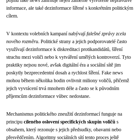
pojmu fake news zahrnuje nejen záměrně vytvořené nepravdivé
informace, ale také dezinformace šířené s konkrétním politickým
cílem.
V kontextu volebních kampaní nabývají
falešné zprávy zcela
nového rozměru
. Politické strany a jejich podporovatelé často
využívají dezinformace k diskreditaci protikandidátů, šíření
strachu mezi voliči nebo k vytváření umělých kontroverzí. Tyto
praktiky nejsou nové, avšak digitální éra a sociální sítě jim
poskytly bezprecedentní dosah a rychlost šíření. Fake news
mohou během několika hodin ovlivnit miliony voličů, přičemž
jejich vyvrácení trvá mnohem déle a často se k původním
příjemcům dezinformace vůbec nedostane.
Mechanismus politického zneužití dezinformací funguje na
principu
cíleného oslovení specifických skupin voličů
s
obsahem, který rezonuje s jejich předsudky, obavami nebo
přesvědčením. Algoritmy sociálních sítí tento proces ještě