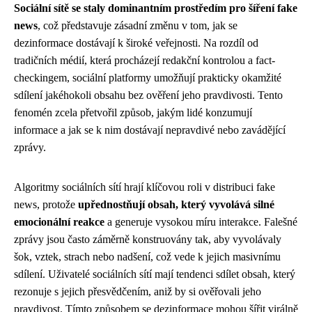
Sociální sítě se staly dominantním prostředím pro šíření fake
news
, což představuje zásadní změnu v tom, jak se
dezinformace dostávají k široké veřejnosti. Na rozdíl od
tradičních médií, která procházejí redakční kontrolou a fact-
checkingem, sociální platformy umožňují prakticky okamžité
sdílení jakéhokoli obsahu bez ověření jeho pravdivosti. Tento
fenomén zcela přetvořil způsob, jakým lidé konzumují
informace a jak se k nim dostávají nepravdivé nebo zavádějící
zprávy.
Algoritmy sociálních sítí hrají klíčovou roli v distribuci fake
news, protože
upřednostňují obsah, který vyvolává silné
emocionální reakce
a generuje vysokou míru interakce. Falešné
zprávy jsou často záměrně konstruovány tak, aby vyvolávaly
šok, vztek, strach nebo nadšení, což vede k jejich masivnímu
sdílení. Uživatelé sociálních sítí mají tendenci sdílet obsah, který
rezonuje s jejich přesvědčením, aniž by si ověřovali jeho
pravdivost. Tímto způsobem se dezinformace mohou šířit virálně