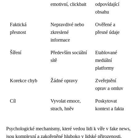
emotivní, clickbait
odpovídající
obsahu
Faktická
Nepravdivé nebo
Ověřené a
přesnost
zkreslené
přesné údaje
informace
Šíření
Především sociální
Etablované
sítě
mediální
platformy
Korekce chyb
Žádné opravy
Zveřejnění
oprav a omluv
Cíl
Vyvolat emoce,
Poskytovat
strach, hněv
kontext a fakta
Psychologické mechanismy, které vedou lidi k víře v fake news,
jsou komplexní a zakořeněné hluboko v lidské přirozenosti.