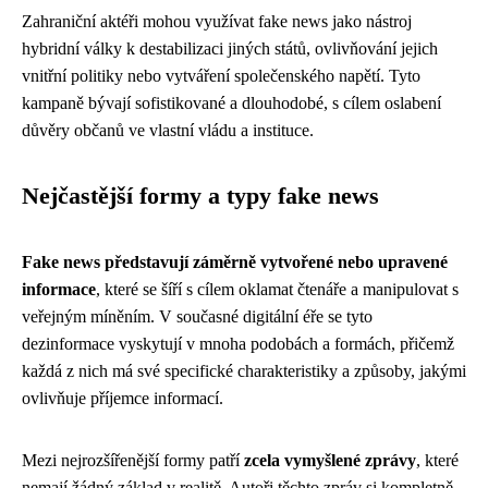
Zahraniční aktéři mohou využívat fake news jako nástroj
hybridní války k destabilizaci jiných států, ovlivňování jejich
vnitřní politiky nebo vytváření společenského napětí. Tyto
kampaně bývají sofistikované a dlouhodobé, s cílem oslabení
důvěry občanů ve vlastní vládu a instituce.
Nejčastější formy a typy fake news
Fake news představují záměrně vytvořené nebo upravené
informace
, které se šíří s cílem oklamat čtenáře a manipulovat s
veřejným míněním. V současné digitální éře se tyto
dezinformace vyskytují v mnoha podobách a formách, přičemž
každá z nich má své specifické charakteristiky a způsoby, jakými
ovlivňuje příjemce informací.
Mezi nejrozšířenější formy patří
zcela vymyšlené zprávy
, které
nemají žádný základ v realitě. Autoři těchto zpráv si kompletně