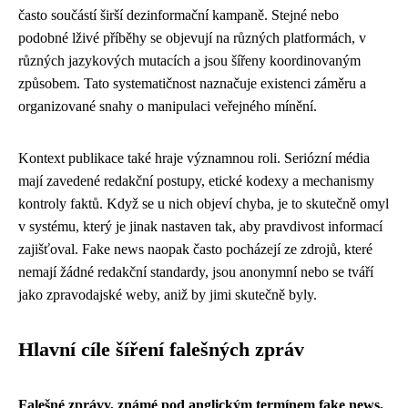
často součástí širší dezinformační kampaně. Stejné nebo
podobné lživé příběhy se objevují na různých platformách, v
různých jazykových mutacích a jsou šířeny koordinovaným
způsobem. Tato systematičnost naznačuje existenci záměru a
organizované snahy o manipulaci veřejného mínění.
Kontext publikace také hraje významnou roli. Seriózní média
mají zavedené redakční postupy, etické kodexy a mechanismy
kontroly faktů. Když se u nich objeví chyba, je to skutečně omyl
v systému, který je jinak nastaven tak, aby pravdivost informací
zajišťoval. Fake news naopak často pocházejí ze zdrojů, které
nemají žádné redakční standardy, jsou anonymní nebo se tváří
jako zpravodajské weby, aniž by jimi skutečně byly.
Hlavní cíle šíření falešných zpráv
Falešné zprávy, známé pod anglickým termínem fake news,