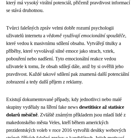
který má vysoký virální potenciál, přičemž pravdivost informací
se stává druhotnou.
Tvůrci falešných zpráv velmi dobře rozumí psychologii
uživatelů internetu a
vědomě využívají emocionální spouštěče
,
které vedou k masivnímu sdílení obsahu. Vytvářejí titulky a
příběhy, které vyvolávají silné emoce jako strach, vztek,
pobouření nebo nadšení. Tyto emocionální reakce vedou
uživatele k tomu, že obsah sdílejí dále, aniž by si ověřili jeho
pravdivost. Každé takové sdílení pak znamená další potenciální
zobrazení a tedy další příjem z reklamy.
Existují dokumentované případy, kdy jednotlivci nebo malé
skupiny vydělaly na šíření fake news
desetitisíce až statisíce
dolarů měsíčně
. Zvláště známým příkladem jsou mladí lidé z
makedonského města Veles, kteří během amerických
prezidentských voleb v roce 2016 vytvořili desítky webových
stránek šířících falešné zprávy o kandidátech. Jejich motivací