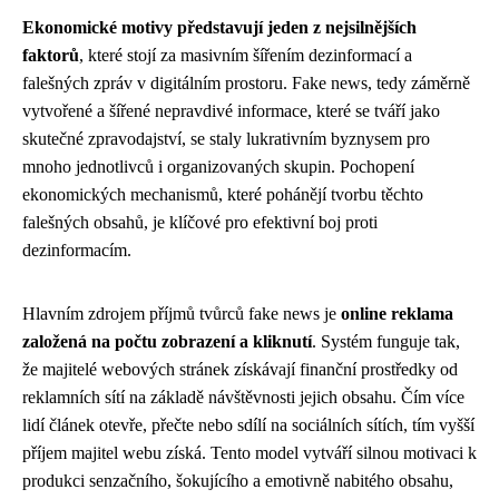
Ekonomické motivy představují jeden z nejsilnějších
faktorů
, které stojí za masivním šířením dezinformací a
falešných zpráv v digitálním prostoru. Fake news, tedy záměrně
vytvořené a šířené nepravdivé informace, které se tváří jako
skutečné zpravodajství, se staly lukrativním byznysem pro
mnoho jednotlivců i organizovaných skupin. Pochopení
ekonomických mechanismů, které pohánějí tvorbu těchto
falešných obsahů, je klíčové pro efektivní boj proti
dezinformacím.
Hlavním zdrojem příjmů tvůrců fake news je
online reklama
založená na počtu zobrazení a kliknutí
. Systém funguje tak,
že majitelé webových stránek získávají finanční prostředky od
reklamních sítí na základě návštěvnosti jejich obsahu. Čím více
lidí článek otevře, přečte nebo sdílí na sociálních sítích, tím vyšší
příjem majitel webu získá. Tento model vytváří silnou motivaci k
produkci senzačního, šokujícího a emotivně nabitého obsahu,