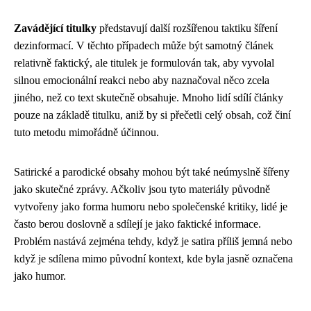
Zavádějící titulky
představují další rozšířenou taktiku šíření
dezinformací. V těchto případech může být samotný článek
relativně faktický, ale titulek je formulován tak, aby vyvolal
silnou emocionální reakci nebo aby naznačoval něco zcela
jiného, než co text skutečně obsahuje. Mnoho lidí sdílí články
pouze na základě titulku, aniž by si přečetli celý obsah, což činí
tuto metodu mimořádně účinnou.
Satirické a parodické obsahy mohou být také neúmyslně šířeny
jako skutečné zprávy. Ačkoliv jsou tyto materiály původně
vytvořeny jako forma humoru nebo společenské kritiky, lidé je
často berou doslovně a sdílejí je jako faktické informace.
Problém nastává zejména tehdy, když je satira příliš jemná nebo
když je sdílena mimo původní kontext, kde byla jasně označena
jako humor.