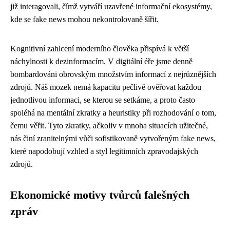
již interagovali, čímž vytváří uzavřené informační ekosystémy,
kde se fake news mohou nekontrolovaně šířit.
Kognitivní zahlcení moderního člověka přispívá k větší
náchylnosti k dezinformacím. V digitální éře jsme denně
bombardováni obrovským množstvím informací z nejrůznějších
zdrojů. Náš mozek nemá kapacitu pečlivě ověřovat každou
jednotlivou informaci, se kterou se setkáme, a proto často
spoléhá na mentální zkratky a heuristiky při rozhodování o tom,
čemu věřit. Tyto zkratky, ačkoliv v mnoha situacích užitečné,
nás činí zranitelnými vůči sofistikovaně vytvořeným fake news,
které napodobují vzhled a styl legitimních zpravodajských
zdrojů.
Ekonomické motivy tvůrců falešných
zpráv