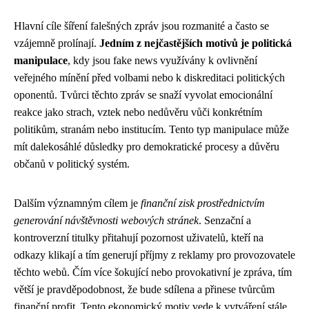
Hlavní cíle šíření falešných zpráv jsou rozmanité a často se
vzájemně prolínají.
Jedním z nejčastějších motivů je politická
manipulace
, kdy jsou fake news využívány k ovlivnění
veřejného mínění před volbami nebo k diskreditaci politických
oponentů. Tvůrci těchto zpráv se snaží vyvolat emocionální
reakce jako strach, vztek nebo nedůvěru vůči konkrétním
politikům, stranám nebo institucím. Tento typ manipulace může
mít dalekosáhlé důsledky pro demokratické procesy a důvěru
občanů v politický systém.
Dalším významným cílem je
finanční zisk prostřednictvím
generování návštěvnosti webových stránek
. Senzační a
kontroverzní titulky přitahují pozornost uživatelů, kteří na
odkazy klikají a tím generují příjmy z reklamy pro provozovatele
těchto webů. Čím více šokující nebo provokativní je zpráva, tím
větší je pravděpodobnost, že bude sdílena a přinese tvůrcům
finanční profit. Tento ekonomický motiv vede k vytváření stále