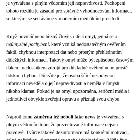
je vytvářena s plným vědomím její nepravdivosti. Pochopení
tohoto rozdílu je zásadní pro správné vyhodnocování informací,
se kterými se setkáváme v moderním mediálním prostředí.
Když novinář nebo běžný člověk udělá omyl, jedná se o
neúmyslné pochybení
, které vzniká nedostatečným ověřením
faktů, chybnou interpretací dat nebo prostým přehlédnutím
důležitých informací. Takový omyl může být způsoben časovým
tlakem, nedostatkem zdrojů pro důkladné ověření nebo prostě
lidskou chybou. Důležité je, že osoba šířící nesprávnou
informaci nevěděla o její nepravdivosti a neměla v úmyslu
nikoho klamat. Pokud je na omyl upozorněna, seriózní média i
jednotlivci obvykle zveřejní opravu a přiznají svou chybu.
Naproti tomu
záměrná lež neboli fake news
je vytvářena s
plným vědomím toho, že prezentované informace nejsou
pravdivé. Tvůrce takové dezinformace má konkrétní motivaci,