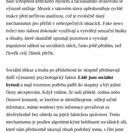
naše schopnost kritického myšlení a racionálního uvažování se
výrazně snižuje. Mozek v takovém stavu upřednostňuje rychlé
reakce před pečlivou analýzou, což je evolučně daný
mechanismus pro přežití v nebezpečných situacích. Fake news
tvůrci tuto slabost dokonale využívají a vytvářejí senzační titulky
a obsahy, které okamžitě upoutají pozornost a vyvolají
impulzivní sdílení na sociálních sítích, často ještě předtím, než
člověk celý článek přečte.
Sociální důkaz a touha po příslušnosti ke skupině představují
další významný psychologický faktor.
Lidé jsou sociální
bytosti
a mají vrozenou potřebu patřit do skupiny a být jejími
členy akceptováni. Když vidíme, že naši přátelé, rodina nebo
členové komunit, se kterými se identifikujeme, sdílejí určité
informace, máme tendenci tyto informace považovat za
důvěryhodné bez ohledu na jejich faktickou správnost. Tento
mechanismus je posílen algoritmickými bublinami sociálních sítí,
které nám přednostně ukazují obsah podobný tomu, s čím jsme