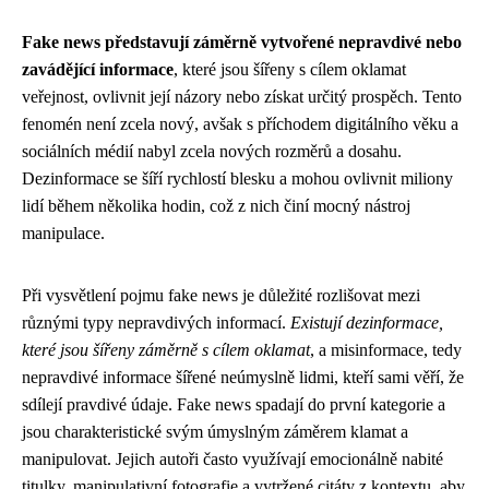
Fake news představují záměrně vytvořené nepravdivé nebo
zavádějící informace
, které jsou šířeny s cílem oklamat
veřejnost, ovlivnit její názory nebo získat určitý prospěch. Tento
fenomén není zcela nový, avšak s příchodem digitálního věku a
sociálních médií nabyl zcela nových rozměrů a dosahu.
Dezinformace se šíří rychlostí blesku a mohou ovlivnit miliony
lidí během několika hodin, což z nich činí mocný nástroj
manipulace.
Při vysvětlení pojmu fake news je důležité rozlišovat mezi
různými typy nepravdivých informací.
Existují dezinformace,
které jsou šířeny záměrně s cílem oklamat
, a misinformace, tedy
nepravdivé informace šířené neúmyslně lidmi, kteří sami věří, že
sdílejí pravdivé údaje. Fake news spadají do první kategorie a
jsou charakteristické svým úmyslným záměrem klamat a
manipulovat. Jejich autoři často využívají emocionálně nabité
titulky, manipulativní fotografie a vytržené citáty z kontextu, aby