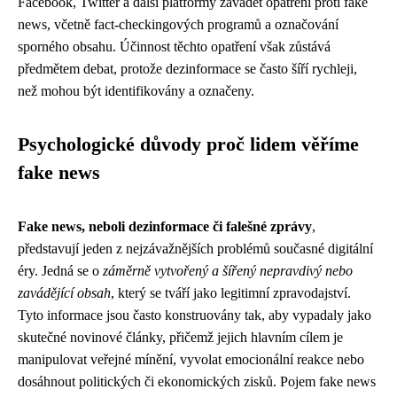
Facebook, Twitter a další platformy zavádět opatření proti fake
news, včetně fact-checkingových programů a označování
sporného obsahu. Účinnost těchto opatření však zůstává
předmětem debat, protože dezinformace se často šíří rychleji,
než mohou být identifikovány a označeny.
Psychologické důvody proč lidem věříme
fake news
Fake news, neboli dezinformace či falešné zprávy
,
představují jeden z nejzávažnějších problémů současné digitální
éry. Jedná se o
záměrně vytvořený a šířený nepravdivý nebo
zavádějící obsah
, který se tváří jako legitimní zpravodajství.
Tyto informace jsou často konstruovány tak, aby vypadaly jako
skutečné novinové články, přičemž jejich hlavním cílem je
manipulovat veřejné mínění, vyvolat emocionální reakce nebo
dosáhnout politických či ekonomických zisků. Pojem fake news