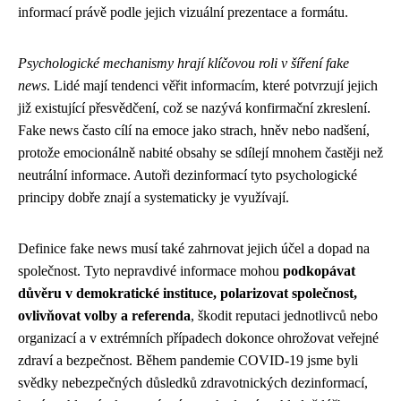
informací právě podle jejich vizuální prezentace a formátu.
Psychologické mechanismy hrají klíčovou roli v šíření fake
news
. Lidé mají tendenci věřit informacím, které potvrzují jejich
již existující přesvědčení, což se nazývá konfirmační zkreslení.
Fake news často cílí na emoce jako strach, hněv nebo nadšení,
protože emocionálně nabité obsahy se sdílejí mnohem častěji než
neutrální informace. Autoři dezinformací tyto psychologické
principy dobře znají a systematicky je využívají.
Definice fake news musí také zahrnovat jejich účel a dopad na
společnost. Tyto nepravdivé informace mohou
podkopávat
důvěru v demokratické instituce, polarizovat společnost,
ovlivňovat volby a referenda
, škodit reputaci jednotlivců nebo
organizací a v extrémních případech dokonce ohrožovat veřejné
zdraví a bezpečnost. Během pandemie COVID-19 jsme byli
svědky nebezpečných důsledků zdravotnických dezinformací,