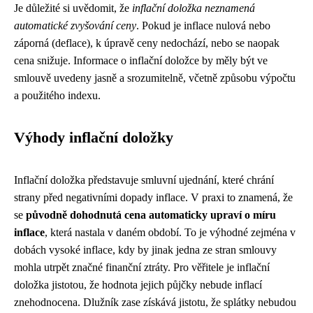
Je důležité si uvědomit, že
inflační doložka neznamená
automatické zvyšování ceny
. Pokud je inflace nulová nebo
záporná (deflace), k úpravě ceny nedochází, nebo se naopak
cena snižuje. Informace o inflační doložce by měly být ve
smlouvě uvedeny jasně a srozumitelně, včetně způsobu výpočtu
a použitého indexu.
Výhody inflační doložky
Inflační doložka představuje smluvní ujednání, které chrání
strany před negativními dopady inflace. V praxi to znamená, že
se
původně dohodnutá cena automaticky upraví o míru
inflace
, která nastala v daném období. To je výhodné zejména v
dobách vysoké inflace, kdy by jinak jedna ze stran smlouvy
mohla utrpět značné finanční ztráty. Pro věřitele je inflační
doložka jistotou, že hodnota jejich půjčky nebude inflací
znehodnocena. Dlužník zase získává jistotu, že splátky nebudou