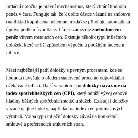
Inflační doložka je právní mechanismus, který chrání hodnotu
peněz v čase. Funguje tak, že k určité částce vázané na smlouvu
(například kupní cena, nájemné, mzda) se připojuje automatická
úprava podle míry inflace. Tím se zamezuje
znehodnocení
peněz
vlivem rostoucích cen. Existuje několik typů inflačních
doložek, které se liší způsobem výpočtu a použitým indexem
inflace.
Mezi nejběžnější patří doložky s pevným procentem, kde se
hodnota navyšuje o předem stanovené procento odpovídající
očekávané inflaci. Další variantou jsou
doložky navázané na
index spotřebitelských cen (CPI)
, který odráží vývoj cenové
hladiny běžných spotřebních statků a služeb. Existují i ​​doložky
vázané na jiné indexy, například na index cen průmyslových
výrobců. Volba typu inflační doložky závisí na konkrétní
smlouvě a preferencích smluvních stran.