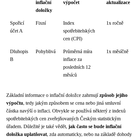
inflační
výpočet
aktualizace
doložky
Spořicí
Fixní
Index
1x ročně
účet A
spotřebitelských
cen (CPI)
Dluhopis
Pohyblivá
Průměrná míra
1x měsíčně
B
inflace za
posledních 12
měsíců
Základní informace o inflační doložce zahrnují
způsob jejího
výpočtu
, tedy jakým způsobem se cena nebo jiná smluvní
částka navýší o inflaci. Obvykle se používá některý z indexů
spotřebitelských cen zveřejňovaných Českým statistickým
úřadem. Důležité je také vědět,
jak často se bude inflační
doložka uplatňovat
, zda automaticky, nebo na základě dohody