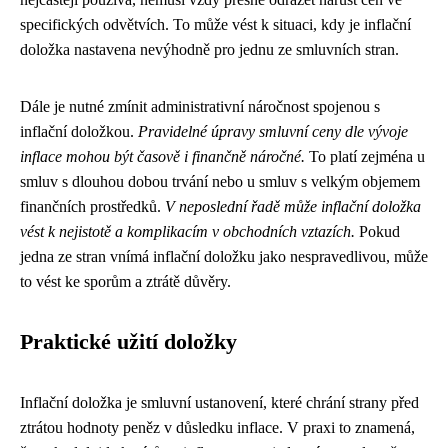
specifických odvětvích. To může vést k situaci, kdy je inflační
doložka nastavena nevýhodně pro jednu ze smluvních stran.
Dále je nutné zmínit administrativní náročnost spojenou s
inflační doložkou.
Pravidelné úpravy smluvní ceny dle vývoje
inflace mohou být časově i finančně náročné.
To platí zejména u
smluv s dlouhou dobou trvání nebo u smluv s velkým objemem
finančních prostředků.
V neposlední řadě může inflační doložka
vést k nejistotě a komplikacím v obchodních vztazích.
Pokud
jedna ze stran vnímá inflační doložku jako nespravedlivou, může
to vést ke sporům a ztrátě důvěry.
Praktické užití doložky
Inflační doložka je smluvní ustanovení, které chrání strany před
ztrátou hodnoty peněz v důsledku inflace. V praxi to znamená,