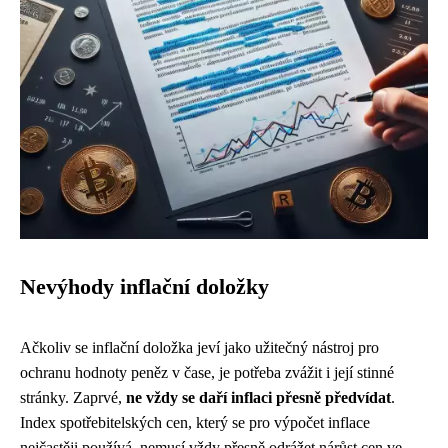
Nevýhody inflační doložky
Ačkoliv se inflační doložka jeví jako užitečný nástroj pro
ochranu hodnoty peněz v čase, je potřeba zvážit i její stinné
stránky. Zaprvé,
ne vždy se daří inflaci přesně předvídat
.
Index spotřebitelských cen, který se pro výpočet inflace
nejčastěji používá, nemusí vždy přesně odrážet nárůst cen ve