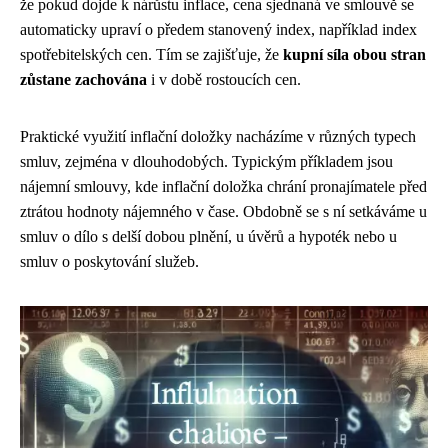
že pokud dojde k nárůstu inflace, cena sjednaná ve smlouvě se
automaticky upraví o předem stanovený index, například index
spotřebitelských cen. Tím se zajišťuje, že
kupní síla obou stran
zůstane zachována
i v době rostoucích cen.
Praktické využití inflační doložky nacházíme v různých typech
smluv, zejména v dlouhodobých. Typickým příkladem jsou
nájemní smlouvy, kde inflační doložka chrání pronajímatele před
ztrátou hodnoty nájemného v čase. Obdobně se s ní setkáváme u
smluv o dílo s delší dobou plnění, u úvěrů a hypoték nebo u
smluv o poskytování služeb.