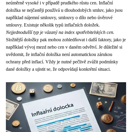
neúměrně vysoké i v případě prudkého růstu cen. Inflační
doložka se nejčastěji používá u dlouhodobých smluv, jako jsou
například nájemní smlouvy, smlouvy o dílo nebo úvěrové
smlouvy. Existuje několik typů inflačních doložek.
Nejjednodušší typ je vázaný na index spotřebitelských cen.
Složitější doložky pak mohou zohledňovat i další faktory, jako je
například vývoj mezd nebo cen v daném odvětví. Je důležité si
uvědomit, že inflační doložka není automatickou zárukou
ochrany před inflací. Vždy je nutné pečlivě zvážit podmínky
dané doložky a ujistit se, že odpovídají konkrétní situaci.