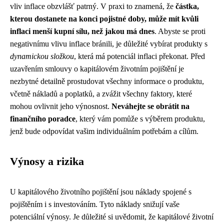
vliv inflace obzvlášť patrný. V praxi to znamená, že
částka,
kterou dostanete na konci pojistné doby, může mít kvůli
inflaci menší kupní sílu, než jakou má dnes
. Abyste se proti
negativnímu vlivu inflace bránili, je důležité vybírat produkty s
dynamickou složkou
, která má potenciál inflaci překonat. Před
uzavřením smlouvy o kapitálovém životním pojištění je
nezbytné detailně prostudovat všechny informace o produktu,
včetně nákladů a poplatků, a zvážit všechny faktory, které
mohou ovlivnit jeho výnosnost.
Neváhejte se obrátit na
finančního poradce
, který vám pomůže s výběrem produktu,
jenž bude odpovídat vašim individuálním potřebám a cílům.
Výnosy a rizika
U kapitálového životního pojištění jsou náklady spojené s
pojištěním i s investováním. Tyto náklady snižují vaše
potenciální výnosy. Je důležité si uvědomit, že kapitálové životní