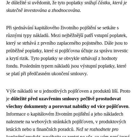
Je důležité si uvědomit, že tyto poplatky
snižují částku, která je
skutečně investována a zhodnocována
.
Při sjednávání kapitálového životního pojištění se setkáte s
různými typy nákladů. Mezi nejběžnější patří vstupní poplatek,
který se strhává z prvního zaplaceného pojistného. Dále jsou to
průběžné poplatky, které si pojišťovna účtuje za správu investic
a krytí rizik. Tyto poplatky se obvykle strhávají z hodnoty
fondu. Posledním typem nákladů jsou výstupní poplatky, které
se platí při předčasném ukončení smlouvy.
Výše nákladů se u jednotlivých pojišťoven a produktů liší. Proto
je
důležité před uzavřením smlouvy pečlivě prostudovat
všechny dokumenty a porovnat nabídky od více pojišťoven
.
Informace o kapitálovém životním pojištění a jeho nákladech
naleznete na webových stránkách pojišťoven, v produktových
letácích nebo u finančních poradců.
Než se rozhodnete pro
konkrétní produkt, neváhejte se zeptat na vše, co vám není jasné.