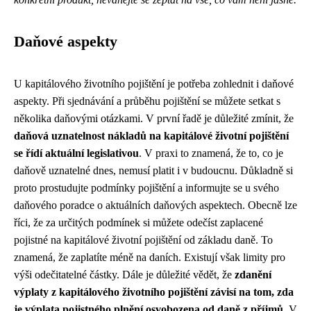
Daňové aspekty
U kapitálového životního pojištění je potřeba zohlednit i daňové
aspekty. Při sjednávání a průběhu pojištění se můžete setkat s
několika daňovými otázkami. V první řadě je důležité zmínit, že
daňová uznatelnost nákladů na kapitálové životní pojištění
se řídí aktuální legislativou
. V praxi to znamená, že to, co je
daňově uznatelné dnes, nemusí platit i v budoucnu. Důkladně si
proto prostudujte podmínky pojištění a informujte se u svého
daňového poradce o aktuálních daňových aspektech. Obecně lze
říci, že za určitých podmínek si můžete odečíst zaplacené
pojistné na kapitálové životní pojištění od základu daně. To
znamená, že zaplatíte méně na daních. Existují však limity pro
výši odečitatelné částky. Dále je důležité vědět, že
zdanění
výplaty z kapitálového životního pojištění závisí na tom, zda
je výplata pojistného plnění osvobozena od daně z příjmů
. V