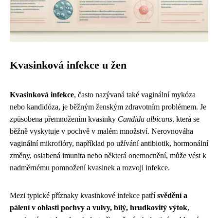
Kvasinková infekce u žen
Kvasinková infekce
, často nazývaná také vaginální mykóza
nebo kandidóza, je běžným ženským zdravotním problémem. Je
způsobena přemnožením kvasinky
Candida albicans
, která se
běžně vyskytuje v pochvě v malém množství. Nerovnováha
vaginální mikroflóry, například po užívání antibiotik, hormonální
změny, oslabená imunita nebo některá onemocnění, může vést k
nadměrnému pomnožení kvasinek a rozvoji infekce.
Mezi typické příznaky kvasinkové infekce patří
svědění a
pálení v oblasti pochvy a vulvy, bílý, hrudkovitý výtok
,