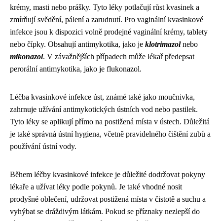
krémy, masti nebo prášky. Tyto léky potlačují růst kvasinek a
zmírňují svědění, pálení a zarudnutí. Pro vaginální kvasinkové
infekce jsou k dispozici volně prodejné vaginální krémy, tablety
nebo čípky. Obsahují antimykotika, jako je
klotrimazol
nebo
mikonazol
. V závažnějších případech může lékař předepsat
perorální antimykotika, jako je flukonazol.
Léčba kvasinkové infekce úst, známé také jako moučnivka,
zahrnuje užívání antimykotických ústních vod nebo pastilek.
Tyto léky se aplikují přímo na postižená místa v ústech. Důležitá
je také správná ústní hygiena, včetně pravidelného čištění zubů a
používání ústní vody.
Během léčby kvasinkové infekce je důležité dodržovat pokyny
lékaře a užívat léky podle pokynů. Je také vhodné nosit
prodyšné oblečení, udržovat postižená místa v čistotě a suchu a
vyhýbat se dráždivým látkám. Pokud se příznaky nezlepší do