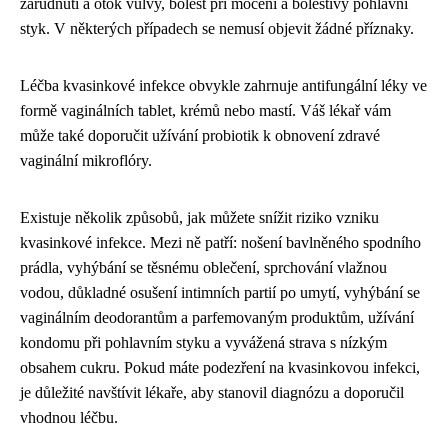
zarudnutí a otok vulvy, bolest při močení a bolestivý pohlavní
styk. V některých případech se nemusí objevit žádné příznaky.
Léčba kvasinkové infekce obvykle zahrnuje antifungální léky ve
formě vaginálních tablet, krémů nebo mastí. Váš lékař vám
může také doporučit užívání probiotik k obnovení zdravé
vaginální mikroflóry.
Existuje několik způsobů, jak můžete snížit riziko vzniku
kvasinkové infekce. Mezi ně patří: nošení bavlněného spodního
prádla, vyhýbání se těsnému oblečení, sprchování vlažnou
vodou, důkladné osušení intimních partií po umytí, vyhýbání se
vaginálním deodorantům a parfemovaným produktům, užívání
kondomu při pohlavním styku a vyvážená strava s nízkým
obsahem cukru. Pokud máte podezření na kvasinkovou infekci,
je důležité navštívit lékaře, aby stanovil diagnózu a doporučil
vhodnou léčbu.