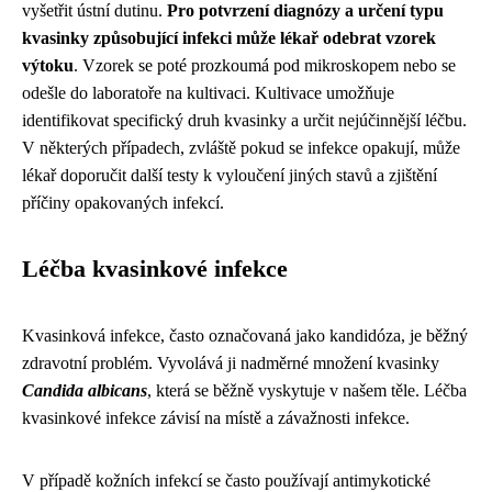
vyšetřit ústní dutinu.
Pro potvrzení diagnózy a určení typu
kvasinky způsobující infekci může lékař odebrat vzorek
výtoku
. Vzorek se poté prozkoumá pod mikroskopem nebo se
odešle do laboratoře na kultivaci. Kultivace umožňuje
identifikovat specifický druh kvasinky a určit nejúčinnější léčbu.
V některých případech, zvláště pokud se infekce opakují, může
lékař doporučit další testy k vyloučení jiných stavů a zjištění
příčiny opakovaných infekcí.
Léčba kvasinkové infekce
Kvasinková infekce, často označovaná jako kandidóza, je běžný
zdravotní problém. Vyvolává ji nadměrné množení kvasinky
Candida albicans
, která se běžně vyskytuje v našem těle. Léčba
kvasinkové infekce závisí na místě a závažnosti infekce.
V případě kožních infekcí se často používají antimykotické