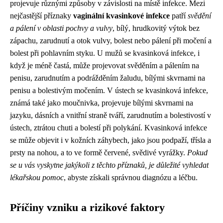
projevuje různými způsoby v závislosti na místě infekce. Mezi
nejčastější příznaky
vaginální kvasinkové infekce
patří
svědění
a pálení v oblasti pochvy a vulvy
, bílý, hrudkovitý výtok bez
zápachu, zarudnutí a otok vulvy, bolest nebo pálení při močení a
bolest při pohlavním styku. U mužů se kvasinková infekce, i
když je méně častá, může projevovat svěděním a pálením na
penisu, zarudnutím a podrážděním žaludu, bílými skvrnami na
penisu a bolestivým močením. V ústech se kvasinková infekce,
známá také jako moučnivka, projevuje bílými skvrnami na
jazyku, dásních a vnitřní straně tváří, zarudnutím a bolestivostí v
ústech, ztrátou chuti a bolestí při polykání. Kvasinková infekce
se může objevit i v kožních záhybech, jako jsou podpaží, třísla a
prsty na nohou, a to ve formě červené, svědivé vyrážky.
Pokud
se u vás vyskytne jakýkoli z těchto příznaků, je důležité vyhledat
lékařskou pomoc
, abyste získali správnou diagnózu a léčbu.
Příčiny vzniku a rizikové faktory