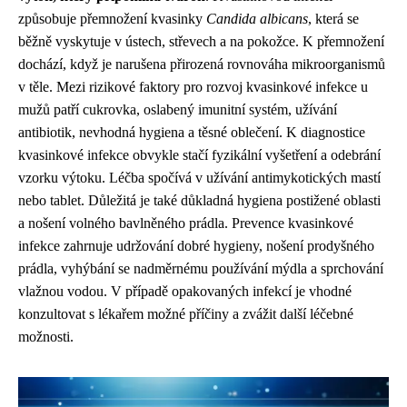
způsobuje přemnožení kvasinky
Candida albicans
, která se
běžně vyskytuje v ústech, střevech a na pokožce. K přemnožení
dochází, když je narušena přirozená rovnováha mikroorganismů
v těle. Mezi rizikové faktory pro rozvoj kvasinkové infekce u
mužů patří cukrovka, oslabený imunitní systém, užívání
antibiotik, nevhodná hygiena a těsné oblečení. K diagnostice
kvasinkové infekce obvykle stačí fyzikální vyšetření a odebrání
vzorku výtoku. Léčba spočívá v užívání antimykotických mastí
nebo tablet. Důležitá je také důkladná hygiena postižené oblasti
a nošení volného bavlněného prádla. Prevence kvasinkové
infekce zahrnuje udržování dobré hygieny, nošení prodyšného
prádla, vyhýbání se nadměrnému používání mýdla a sprchování
vlažnou vodou. V případě opakovaných infekcí je vhodné
konzultovat s lékařem možné příčiny a zvážit další léčebné
možnosti.