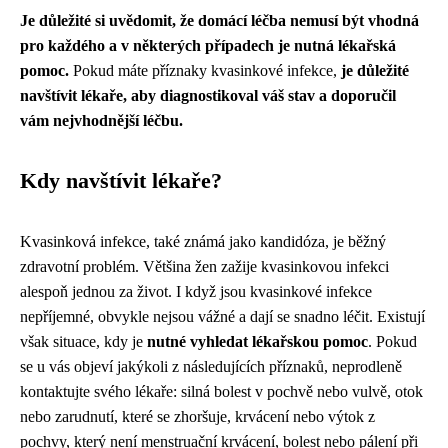
Je důležité si uvědomit, že domácí léčba nemusí být vhodná
pro každého a v některých případech je nutná lékařská
pomoc.
Pokud máte příznaky kvasinkové infekce,
je důležité
navštívit lékaře, aby diagnostikoval váš stav a doporučil
vám nejvhodnější léčbu.
Kdy navštívit lékaře?
Kvasinková infekce, také známá jako kandidóza, je běžný
zdravotní problém. Většina žen zažije kvasinkovou infekci
alespoň jednou za život. I když jsou kvasinkové infekce
nepříjemné, obvykle nejsou vážné a dají se snadno léčit. Existují
však situace, kdy je
nutné vyhledat lékařskou pomoc
. Pokud
se u vás objeví jakýkoli z následujících příznaků, neprodleně
kontaktujte svého lékaře: silná bolest v pochvě nebo vulvě, otok
nebo zarudnutí, které se zhoršuje, krvácení nebo výtok z
pochvy, který není menstruační krvácení, bolest nebo pálení při