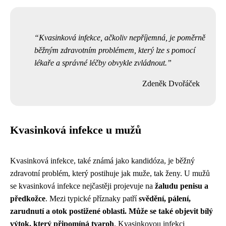
Kvasinková infekce, ačkoliv nepříjemná, je poměrně
běžným zdravotním problémem, který lze s pomocí
lékaře a správné léčby obvykle zvládnout.
Zdeněk Dvořáček
Kvasinková infekce u mužů
Kvasinková infekce, také známá jako kandidóza, je běžný
zdravotní problém, který postihuje jak muže, tak ženy. U mužů
se kvasinková infekce nejčastěji projevuje na
žaludu penisu a
předkožce
. Mezi typické příznaky patří
svědění, pálení,
zarudnutí a otok postižené oblasti. Může se také objevit bílý
výtok, který připomíná tvaroh
. Kvasinkovou infekci