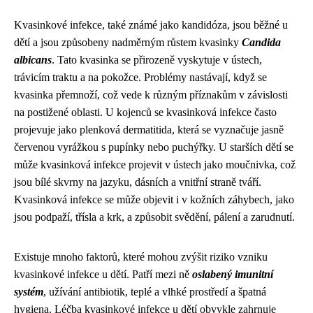
Kvasinkové infekce, také známé jako kandidóza, jsou běžné u
dětí a jsou způsobeny nadměrným růstem kvasinky
Candida
albicans
. Tato kvasinka se přirozeně vyskytuje v ústech,
trávicím traktu a na pokožce. Problémy nastávají, když se
kvasinka přemnoží, což vede k různým příznakům v závislosti
na postižené oblasti. U kojenců se kvasinková infekce často
projevuje jako plenková dermatitida, která se vyznačuje jasně
červenou vyrážkou s pupínky nebo puchýřky. U starších dětí se
může kvasinková infekce projevit v ústech jako moučnivka, což
jsou bílé skvrny na jazyku, dásních a vnitřní straně tváří.
Kvasinková infekce se může objevit i v kožních záhybech, jako
jsou podpaží, třísla a krk, a způsobit svědění, pálení a zarudnutí.
Existuje mnoho faktorů, které mohou zvýšit riziko vzniku
kvasinkové infekce u dětí. Patří mezi ně
oslabený imunitní
systém
, užívání antibiotik, teplé a vlhké prostředí a špatná
hygiena. Léčba kvasinkové infekce u dětí obvykle zahrnuje