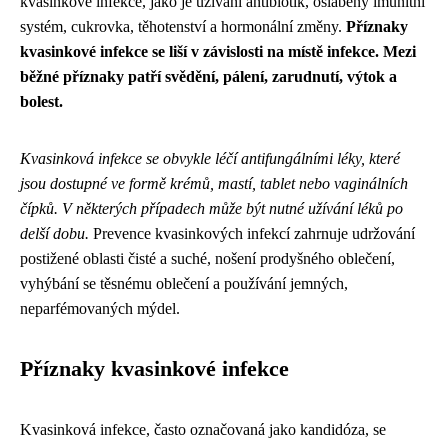
kvasinkové infekce, jako je užívání antibiotik, oslabený imunitní
systém, cukrovka, těhotenství a hormonální změny.
Příznaky
kvasinkové infekce se liší v závislosti na místě infekce. Mezi
běžné příznaky patří svědění, pálení, zarudnutí, výtok a
bolest.
Kvasinková infekce se obvykle léčí antifungálními léky, které
jsou dostupné ve formě krémů, mastí, tablet nebo vaginálních
čípků. V některých případech může být nutné užívání léků po
delší dobu.
Prevence kvasinkových infekcí zahrnuje udržování
postižené oblasti čisté a suché, nošení prodyšného oblečení,
vyhýbání se těsnému oblečení a používání jemných,
neparfémovaných mýdel.
Příznaky kvasinkové infekce
Kvasinková infekce, často označovaná jako kandidóza, se