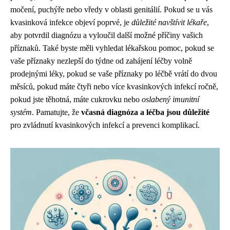
močení, puchýře nebo vředy v oblasti genitálií. Pokud se u vás
kvasinková infekce objeví poprvé, je
důležité navštívit lékaře
,
aby potvrdil diagnózu a vyloučil další možné příčiny vašich
příznaků. Také byste měli vyhledat lékařskou pomoc, pokud se
vaše příznaky nezlepší do týdne od zahájení léčby volně
prodejnými léky, pokud se vaše příznaky po léčbě vrátí do dvou
měsíců, pokud máte čtyři nebo více kvasinkových infekcí ročně,
pokud jste těhotná, máte cukrovku nebo
oslabený imunitní
systém
. Pamatujte, že
včasná diagnóza a léčba jsou důležité
pro zvládnutí kvasinkových infekcí a prevenci komplikací.