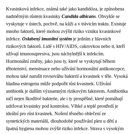
Kvasinková infekce, známá také jako kandidóza, je způsobena
nadměrným růstem kvasinky
Candida albicans
. Obvykle se
vyskytuje v ústech, pochvě, na kůži a v trávicím traktu. Existuje
mnoho faktorů, které mohou zvýšit riziko vzniku kvasinkové
infekce.
Oslabený imunitní systém
je jedním z hlavních
rizikových faktorů. Lidé s HIV/AIDS, cukrovkou nebo ti, kteří
užívají imunosupresiva, jsou náchylnější k infekcím.
Hormonální změny, jako jsou ty, které se vyskytují během
těhotenství, menstruace nebo užívání hormonální antikoncepce,
mohou také narušit rovnováhu bakterií a kvasinek v těle. Vysoká
hladina estrogenu může podpořit růst kvasinek. Užívání
antibiotik je dalším významným rizikovým faktorem. Antibiotika
ničí nejen škodlivé bakterie, ale i ty prospěšné, které pomáhají
udržovat kvasinky pod kontrolou. Vlhké a teplé prostředí je
ideální pro růst kvasinek. Nošení těsného oblečení ze
syntetických materiálů, dlouhodobé používání plen u dětí a
špatná hygiena mohou zvýšit riziko infekce. Strava s vysokým