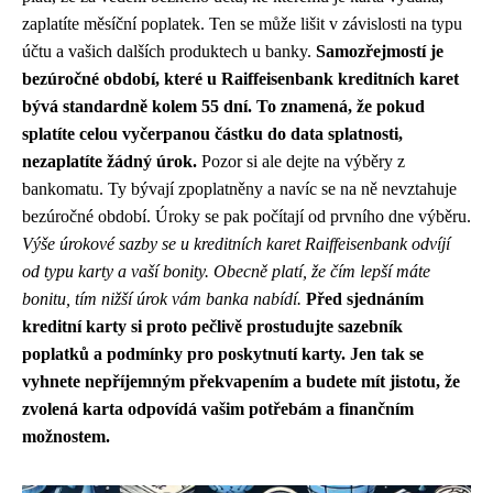
zaplatíte měsíční poplatek. Ten se může lišit v závislosti na typu
účtu a vašich dalších produktech u banky.
Samozřejmostí je
bezúročné období, které u Raiffeisenbank kreditních karet
bývá standardně kolem 55 dní. To znamená, že pokud
splatíte celou vyčerpanou částku do data splatnosti,
nezaplatíte žádný úrok.
Pozor si ale dejte na výběry z
bankomatu. Ty bývají zpoplatněny a navíc se na ně nevztahuje
bezúročné období. Úroky se pak počítají od prvního dne výběru.
Výše úrokové sazby se u kreditních karet Raiffeisenbank odvíjí
od typu karty a vaší bonity. Obecně platí, že čím lepší máte
bonitu, tím nižší úrok vám banka nabídí.
Před sjednáním
kreditní karty si proto pečlivě prostudujte sazebník
poplatků a podmínky pro poskytnutí karty. Jen tak se
vyhnete nepříjemným překvapením a budete mít jistotu, že
zvolená karta odpovídá vašim potřebám a finančním
možnostem.