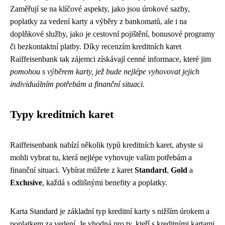
Zaměřují se na klíčové aspekty, jako jsou úrokové sazby,
poplatky za vedení karty a výběry z bankomatů, ale i na
doplňkové služby, jako je cestovní pojištění, bonusové programy
či bezkontaktní platby. Díky recenzím kreditních karet
Raiffeisenbank tak zájemci získávají cenné informace, které jim
pomohou s výběrem karty, jež bude nejlépe vyhovovat jejich
individuálním potřebám a finanční situaci.
Typy kreditních karet
Raiffeisenbank nabízí několik typů kreditních karet, abyste si
mohli vybrat tu, která nejlépe vyhovuje vašim potřebám a
finanční situaci. Vybírat můžete z karet
Standard
,
Gold
a
Exclusive
, každá s odlišnými benefity a poplatky.
Karta Standard je základní typ kreditní karty s nižším úrokem a
poplatkem za vedení. Je vhodná pro ty, kteří s kreditními kartami