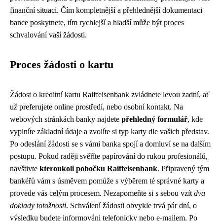
finanční situaci. Čím kompletnější a přehlednější dokumentaci
bance poskytnete, tím rychlejší a hladší může být proces
schvalování vaší žádosti.
Proces žádosti o kartu
Žádost o kreditní kartu Raiffeisenbank zvládnete levou zadní, ať
už preferujete online prostředí, nebo osobní kontakt. Na
webových stránkách banky najdete
přehledný formulář
, kde
vyplníte základní údaje a zvolíte si typ karty dle vašich představ.
Po odeslání žádosti se s vámi banka spojí a domluví se na dalším
postupu. Pokud raději svěříte papírování do rukou profesionálů,
navštivte
kteroukoli pobočku Raiffeisenbank
. Připravený tým
bankéřů vám s úsměvem pomůže s výběrem té správné karty a
provede vás celým procesem. Nezapomeňte si s sebou vzít
dva
doklady totožnosti
. Schválení žádosti obvykle trvá pár dní, o
výsledku budete informováni telefonicky nebo e-mailem. Po