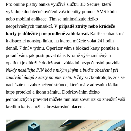
Pro online platby banka využívá službu 3D Secure, která
vyžaduje dodatečné ověření vaší identity pomocí SMS kódu
nebo mobilní aplikace. Tím se minimalizuje riziko
neoprávněných transakcí.
V případě ztráty nebo krádeže
karty je důležité ji neprodleně zablokovat.
Raiffeisenbank má
k dispozici nonstop linku, na kterou můžete volat 24 hodin
denně, 7 dní v týdnu. Operátor vám s blokací karty pomůže a
poradí vám, jak postupovat dále. Kromě výše zmíněných
opatření je důležité dodržovat i základní bezpečnostní pravidla.
Nikdy nesdílejte PIN kód s nikým jiným
a
buďte obezřetní při
zadávání údajů z karty na internetu
. Vždy si zkontrolujte, zda se
nacházíte na zabezpečené stránce, která má v adresním řádku
https protokol a ikonu zámku. Dodržováním těchto
jednoduchých pravidel můžete minimalizovat riziko zneužití vaší
kreditní karty a užít si bezstarostné placení.