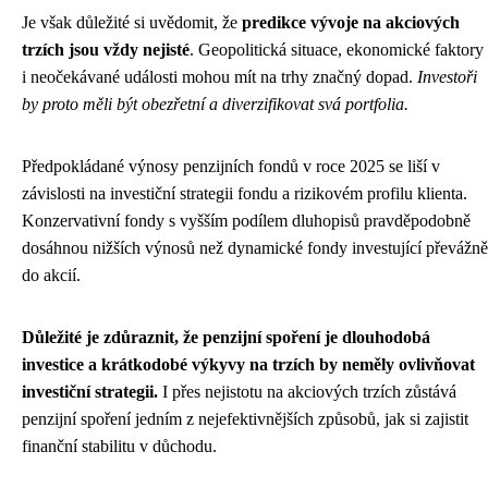
Je však důležité si uvědomit, že
predikce vývoje na akciových
trzích jsou vždy nejisté
. Geopolitická situace, ekonomické faktory
i neočekávané události mohou mít na trhy značný dopad.
Investoři
by proto měli být obezřetní a diverzifikovat svá portfolia.
Předpokládané výnosy penzijních fondů v roce 2025 se liší v
závislosti na investiční strategii fondu a rizikovém profilu klienta.
Konzervativní fondy s vyšším podílem dluhopisů pravděpodobně
dosáhnou nižších výnosů než dynamické fondy investující převážně
do akcií.
Důležité je zdůraznit, že penzijní spoření je dlouhodobá
investice a krátkodobé výkyvy na trzích by neměly ovlivňovat
investiční strategii.
I přes nejistotu na akciových trzích zůstává
penzijní spoření jedním z nejefektivnějších způsobů, jak si zajistit
finanční stabilitu v důchodu.