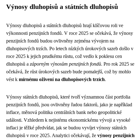
Výnosy dluhopisů a státních dluhopisů
Výnosy dluhopisů a státních dluhopisů hrají klíčovou roli ve
výkonnosti penzijních fondů. V roce 2025 se očekává, že výnosy
penzijních fondů budou ovlivněny zejména vývojem na
dluhopisových trzích. Po letech nízkých úrokových sazeb došlo v
roce 2025 k jejich prudkému růstu, což vedlo k poklesu cen
dluhopisů a
záporným výnosům penzijních fondů
. Pro rok 2025 se
očekává, že růst úrokových sazeb bude pomalejší, což by mohlo
vést k
mírnému oživení na dluhopisových trzích
.
Výnosy státních dluhopisů, které tvoří významnou část portfolia
penzijních fondů, jsou ovlivněny řadou faktorů, jako je například
inflace, měnová politika centrálních bank nebo geopolitické
události. Vzhledem k nejistému ekonomickému vývoji a vysoké
inflaci je těžké předvídat, jak se budou vyvíjet výnosy státních
dluhopisů v roce 2025. Analytici očekávají, že
výnosy penzijních