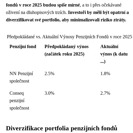
fondů v roce 2025 budou spíše mírné
, a to i přes očekávané
oživení na dluhopisových trzích.
Investoři by měli být opatrní a
diverzifikovat své portfolio, aby minimalizovali riziko ztráty.
Předpokládané vs. Aktuální Výnosy Penzijních Fondů v roce 2025
Penzijní fond
Předpokládaný výnos
Aktuální
(začátek roku 2025)
výnos (k datu
...)
NN Penzijní
2.5%
1.8%
společnost
Conseq
3.0%
2.7%
penzijní
společnost
Diverzifikace portfolia penzijních fondů