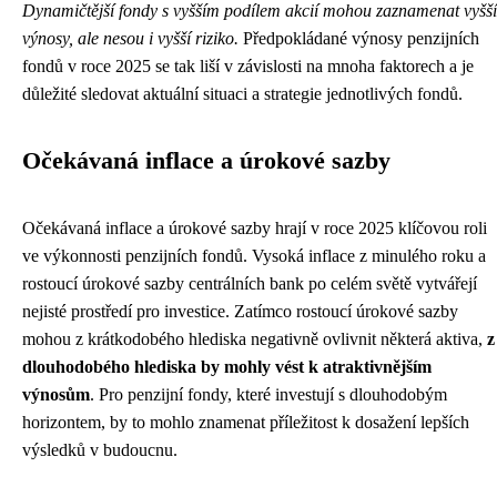
Dynamičtější fondy s vyšším podílem akcií mohou zaznamenat vyšší
výnosy, ale nesou i vyšší riziko.
Předpokládané výnosy penzijních
fondů v roce 2025 se tak liší v závislosti na mnoha faktorech a je
důležité sledovat aktuální situaci a strategie jednotlivých fondů.
Očekávaná inflace a úrokové sazby
Očekávaná inflace a úrokové sazby hrají v roce 2025 klíčovou roli
ve výkonnosti penzijních fondů. Vysoká inflace z minulého roku a
rostoucí úrokové sazby centrálních bank po celém světě vytvářejí
nejisté prostředí pro investice. Zatímco rostoucí úrokové sazby
mohou z krátkodobého hlediska negativně ovlivnit některá aktiva,
z
dlouhodobého hlediska by mohly vést k atraktivnějším
výnosům
. Pro penzijní fondy, které investují s dlouhodobým
horizontem, by to mohlo znamenat příležitost k dosažení lepších
výsledků v budoucnu.