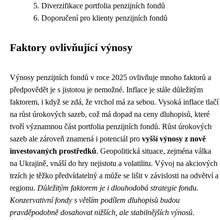
Diverzifikace portfolia penzijních fondů
Doporučení pro klienty penzijních fondů
Faktory ovlivňující výnosy
Výnosy penzijních fondů v roce 2025 ovlivňuje mnoho faktorů a
předpovědět je s jistotou je nemožné. Inflace je stále důležitým
faktorem, i když se zdá, že vrchol má za sebou. Vysoká inflace tlačí
na růst úrokových sazeb, což má dopad na ceny dluhopisů, které
tvoří významnou část portfolia penzijních fondů. Růst úrokových
sazeb ale zároveň znamená i potenciál pro
vyšší výnosy z nově
investovaných prostředků
. Geopolitická situace, zejména válka
na Ukrajině, vnáší do hry nejistotu a volatilitu. Vývoj na akciových
trzích je těžko předvídatelný a může se lišit v závislosti na odvětví a
regionu.
Důležitým faktorem je i dlouhodobá strategie fondu.
Konzervativní fondy s větším podílem dluhopisů budou
pravděpodobně dosahovat nižších, ale stabilnějších výnosů.