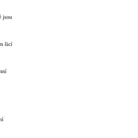
é jsou
m šicí
mní
ní