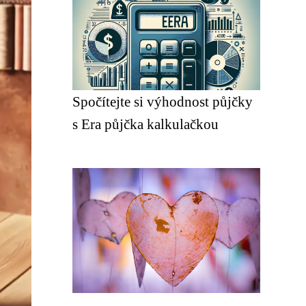
Spočítejte si výhodnost půjčky
s Era půjčka kalkulačkou