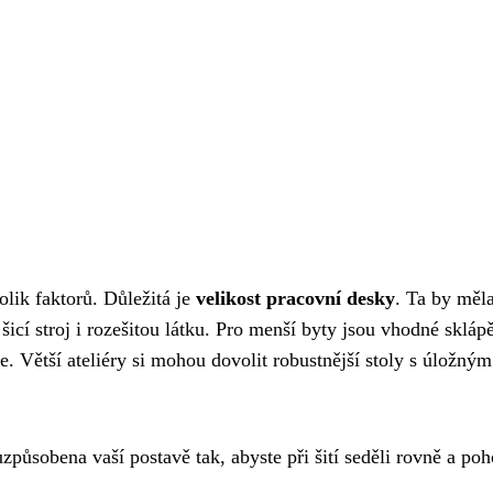
kolik faktorů. Důležitá je
velikost pracovní desky
. Ta by měl
šicí stroj i rozešitou látku. Pro menší byty jsou vhodné skláp
íte. Větší ateliéry si mohou dovolit robustnější stoly s úložným
způsobena vaší postavě tak, abyste při šití seděli rovně a poh