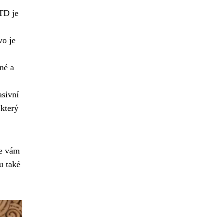
DTD je
vo je
né a
sivní
 který
se vám
u také