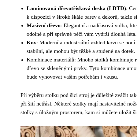
Laminovaná dřevotřísková deska (LDTD)
: Ce
k dispozici v široké škále barev a dekorů, takže s
Masivní dřevo
: Elegantní a nadčasová volba, kt
odolné a při správné péči vám vydrží dlouhá lét
Kov
: Moderní a industriální vzhled kovu se hodí
stabilní, ale mohou být těžké a studené na dotek.
Kombinace materiálů: Mnoho stolků kombinuje r
dřevo se skleněnými prvky. Tyto kombinace umožňu
bude vyhovovat vašim potřebám i vkusu.
Při výběru stolku pod šicí stroj je důležité zvážit ta
při šití netřásl. Některé stolky mají nastavitelné n
stolky s úložným prostorem, kam si můžete uložit šic