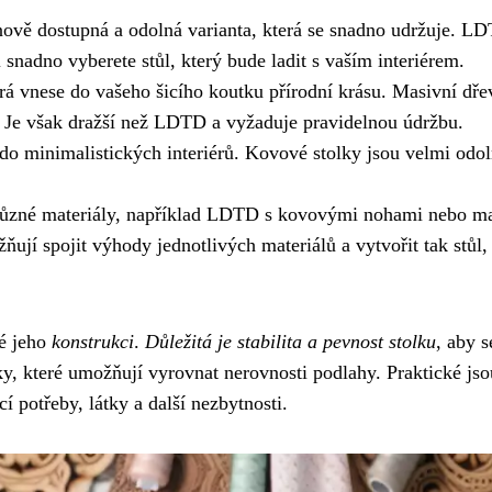
nově dostupná a odolná varianta, která se snadno udržuje. L
i snadno vyberete stůl, který bude ladit s vaším interiérem.
erá vnese do vašeho šicího koutku přírodní krásu. Masivní dře
a. Je však dražší než LDTD a vyžaduje pravidelnou údržbu.
 do minimalistických interiérů. Kovové stolky jsou velmi odol
ůzné materiály, například LDTD s kovovými nohami nebo ma
jí spojit výhody jednotlivých materiálů a vytvořit tak stůl,
ké jeho
konstrukci
.
Důležitá je stabilita a pevnost stolku
, aby 
ožky, které umožňují vyrovnat nerovnosti podlahy. Praktické jso
í potřeby, látky a další nezbytnosti.