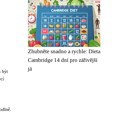
Zhubněte snadno a rychle: Dieta
Cambridge 14 dní pro zářivější
já
a být
ěcí
odlně.