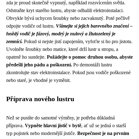
zda je proud skutečně vypnutý, například rozsvícením světla.
Odstraňte kryt starého lustru, abyste odhalili elektroinstalaci.
Obvykle bývá uchycen šroubky nebo zacvaknutý. Poté pečlivě
odpojte vodiče od lustru.
Všímejte si jejich barevného značení –
hnědý vodič je fázový, modrý je nulový a žlutozelený je
zemnící.
Pokud si nejste jistí zapojením, vyfoťte si ho pro jistotu.
Uvolněte šroubky nebo matice, které drží lustr u stropu, a
opatrně ho sundejte.
Požádejte o pomoc druhou osobu, abyste
předešli jeho pádu a poškození.
Po demontáži lustru
zkontrolujte stav elektroinstalace. Pokud jsou vodiče poškozené
nebo staré, je vhodné je vyměnit.
Příprava nového lustru
Než se pustíte do samotné výměny, je potřeba důkladná
příprava.
Vypněte hlavní jistič v bytě
, ať už se jedná o starší
typ pojistek nebo modernější jističe.
Bezpečnost je na prvním