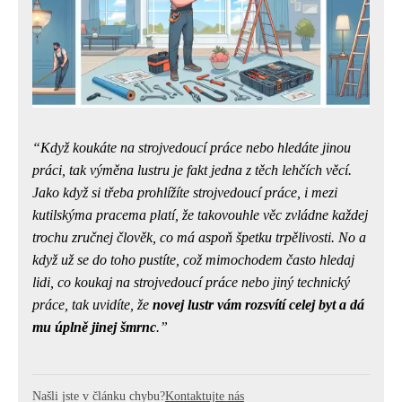
Když koukáte na strojvedoucí práce nebo hledáte jinou
práci, tak výměna lustru je fakt jedna z těch lehčích věcí.
Jako když si třeba prohlížíte
strojvedoucí práce
, i mezi
kutilskýma pracema platí, že takovouhle věc zvládne každej
trochu zručnej člověk, co má aspoň špetku trpělivosti. No a
když už se do toho pustíte, což mimochodem často hledaj
lidi, co koukaj na strojvedoucí práce nebo jiný technický
práce, tak uvidíte, že
novej lustr vám rozsvítí celej byt a dá
mu úplně jinej šmrnc
.
Našli jste v článku chybu?
Kontaktujte nás