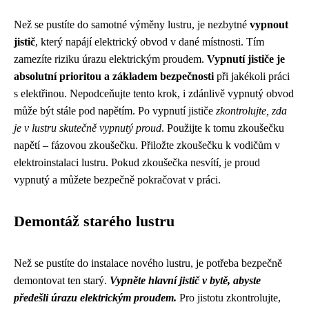
Než se pustíte do samotné výměny lustru, je nezbytné
vypnout
jistič
, který napájí elektrický obvod v dané místnosti. Tím
zamezíte riziku úrazu elektrickým proudem.
Vypnutí jističe je
absolutní prioritou a základem bezpečnosti
při jakékoli práci
s elektřinou. Nepodceňujte tento krok, i zdánlivě vypnutý obvod
může být stále pod napětím. Po vypnutí jističe
zkontrolujte, zda
je v lustru skutečně vypnutý proud
. Použijte k tomu zkoušečku
napětí – fázovou zkoušečku. Přiložte zkoušečku k vodičům v
elektroinstalaci lustru. Pokud zkoušečka nesvítí, je proud
vypnutý a můžete bezpečně pokračovat v práci.
Demontáž starého lustru
Než se pustíte do instalace nového lustru, je potřeba bezpečně
demontovat ten starý.
Vypněte hlavní jistič v bytě, abyste
předešli úrazu elektrickým proudem.
Pro jistotu zkontrolujte,