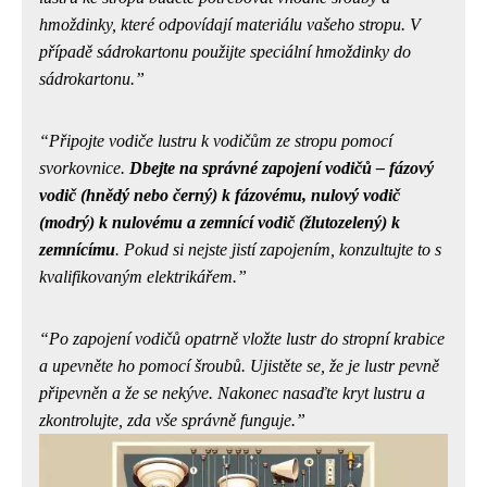
hmoždinky, které odpovídají materiálu vašeho stropu. V
případě sádrokartonu použijte speciální hmoždinky do
sádrokartonu.
Připojte vodiče lustru k vodičům ze stropu pomocí
svorkovnice.
Dbejte na správné zapojení vodičů – fázový
vodič (hnědý nebo černý) k fázovému, nulový vodič
(modrý) k nulovému a zemnící vodič (žlutozelený) k
zemnícímu
. Pokud si nejste jistí zapojením,
konzultujte to s
kvalifikovaným elektrikářem
.
Po zapojení vodičů opatrně vložte lustr do stropní krabice
a upevněte ho pomocí šroubů. Ujistěte se, že je lustr pevně
připevněn a že se nekýve. Nakonec nasaďte kryt lustru a
zkontrolujte, zda vše správně funguje.