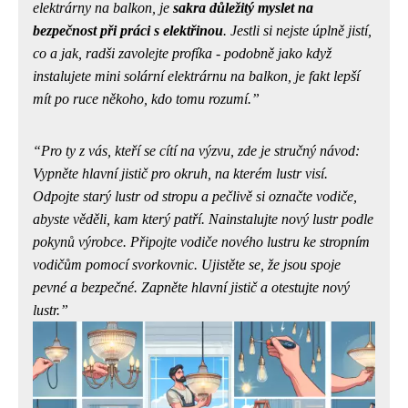
elektrárny na balkon, je
sakra důležitý myslet na
bezpečnost při práci s elektřinou
. Jestli si nejste úplně jistí,
co a jak, radši zavolejte profíka - podobně jako když
instalujete mini solární elektrárnu na balkon, je
fakt lepší
mít po ruce někoho, kdo tomu rozumí
.
Pro ty z vás, kteří se cítí na výzvu, zde je stručný návod:
Vypněte hlavní jistič pro okruh, na kterém lustr visí.
Odpojte starý lustr od stropu a pečlivě si označte vodiče,
abyste věděli, kam který patří. Nainstalujte nový lustr podle
pokynů výrobce. Připojte vodiče nového lustru ke stropním
vodičům pomocí svorkovnic. Ujistěte se, že jsou spoje
pevné a bezpečné. Zapněte hlavní jistič a otestujte nový
lustr.