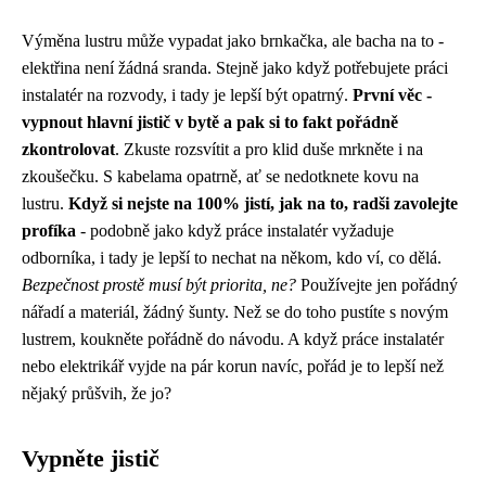
Výměna lustru může vypadat jako brnkačka, ale bacha na to -
elektřina není žádná sranda. Stejně jako když potřebujete práci
instalatér na rozvody, i tady je lepší být opatrný.
První věc -
vypnout hlavní jistič v bytě a pak si to fakt pořádně
zkontrolovat
. Zkuste rozsvítit a pro klid duše mrkněte i na
zkoušečku. S kabelama opatrně, ať se nedotknete kovu na
lustru.
Když si nejste na 100% jistí, jak na to, radši zavolejte
profíka
- podobně jako když
práce instalatér vyžaduje
odborníka
, i tady je lepší to nechat na někom, kdo ví, co dělá.
Bezpečnost prostě musí být priorita, ne?
Používejte jen pořádný
nářadí a materiál, žádný šunty. Než se do toho pustíte s novým
lustrem, koukněte pořádně do návodu. A když práce instalatér
nebo elektrikář vyjde na pár korun navíc, pořád je to lepší než
nějaký průšvih, že jo?
Vypněte jistič