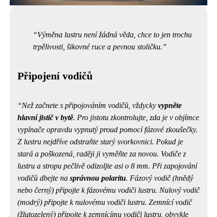
Výměna lustru není žádná věda, chce to jen trochu
trpělivosti, šikovné ruce a pevnou stoličku.
Připojení vodičů
Než začnete s připojováním vodičů, vždycky
vypněte
hlavní jistič v bytě
. Pro jistotu zkontrolujte, zda je v objímce
vypínače opravdu vypnutý proud pomocí fázové zkoušečky.
Z lustru nejdříve odstraňte starý svorkovnici. Pokud je
stará a poškozená, raději ji vyměňte za novou. Vodiče z
lustru a stropu pečlivě odizoljte asi o 8 mm. Při zapojování
vodičů dbejte na
správnou polaritu
. Fázový vodič (hnědý
nebo černý) připojte k fázovému vodiči lustru. Nulový vodič
(modrý) připojte k nulovému vodiči lustru. Zemnící vodič
(žlutozelený) připojte k zemnícímu vodiči lustru, obvykle