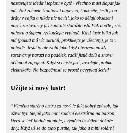
nastavujete
ideální teplotu v bytě
- všechno musí šlapat jak
má. Než začnete šroubovat napevno, koukněte, jestli jsou
dráty v cajku a nikde nic nevisí, jako to dělají obsazení
mistři zastavárny při kontrole starožitností. Pak hoďte jistič
nahoru a šupem vyzkoušejte vypínač. Když lustr bliká jak
má (pokud má víc okruhů, proklikejte je všechny), je to v
pohodě. Jestli to ale zlobí jako když obsazení mistři
zastavárny narazí na padělek, radši jistič dolů a znovu
očíhnout zapojení. Když si nejste jistí, zavolejte
profíka
elektrikáře
. Na bezpečnosti se prostě nevyplatí šetřit!
Užijte si nový lustr!
Výměna starého lustru za nový je fakt dobrý způsob, jak
oživit byt. Stejně jako
mini solární elektrárna na balkon
,
která se teď hodně montuje, i výměna osvětlení dokáže
divy. Když už se do toho pustíte, tak jako u mini solární