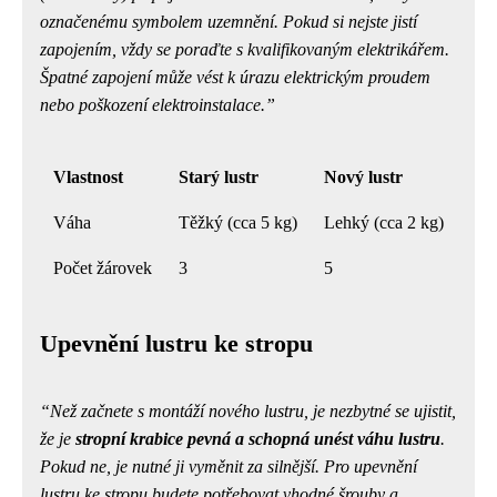
označenému symbolem uzemnění.
Pokud si nejste jistí
zapojením, vždy se poraďte s kvalifikovaným elektrikářem.
Špatné zapojení může vést k úrazu elektrickým proudem
nebo poškození elektroinstalace.
Vlastnost
Starý lustr
Nový lustr
Váha
Těžký (cca 5 kg)
Lehký (cca 2 kg)
Počet žárovek
3
5
Upevnění lustru ke stropu
Než začnete s montáží nového lustru, je nezbytné se ujistit,
že je
stropní krabice pevná a schopná unést váhu lustru
.
Pokud ne, je nutné ji vyměnit za silnější. Pro upevnění
lustru ke stropu budete potřebovat vhodné šrouby a