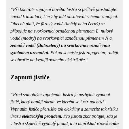
Při kontrole zapojení nového lustru si pečlivě prostudujte
návod k instalaci, který by měl obsahovat schéma zapojení.
Obecně platí, že fázový vodič (hnědý nebo černý) se
připojuje na svorkovnici označenou písmenem L, nulový
vodič (modrý) na svorkovnici označenou písmenem N a
zemnící vodič (žlutozelený) na svorkovnici označenou
symbolem uzemnění
. Pokud si nejste jistí zapojením, raději
se obraťte na kvalifikovaného elektrikáře.
Zapnutí jističe
Před samotným zapojením lustru je nezbytné vypnout
jistič, který napájí okruh, ve kterém se lustr nachází.
Vypnutím jističe přerušíte tok elektřiny a zamezíte tak riziku
úrazu
elektrickým proudem
. Pro jistotu zkontrolujte, zda je
v lustru skutečně vypnutý proud, a to například
rozsvícením