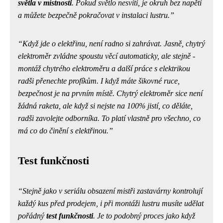
světla v místnosti
. Pokud světlo nesvítí, je okruh bez napětí
a můžete
bezpečně
pokračovat v instalaci lustru.
Když jde o elektřinu, není radno si zahrávat. Jasně,
chytrý
elektroměr
zvládne spoustu věcí automaticky, ale stejně -
montáž chytrého elektroměru a další práce s elektrikou
radši přenechte profíkům. I když máte šikovné ruce,
bezpečnost je na prvním místě. Chytrý elektroměr sice není
žádná raketa, ale když si nejste na 100% jistí, co děláte,
radši zavolejte odborníka. To platí vlastně pro všechno, co
má co do činění s elektřinou.
Test funkčnosti
Stejně jako v seriálu obsazení mistři zastavárny kontrolují
každý kus před prodejem, i při montáži lustru musíte udělat
pořádný
test funkčnosti
. Je to podobný proces jako když