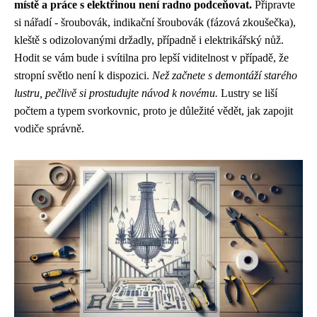
místě a práce s elektřinou není radno podceňovat.
Připravte
si nářadí - šroubovák, indikační šroubovák (fázová zkoušečka),
kleště s odizolovanými držadly, případně i elektrikářský nůž.
Hodit se vám bude i svítilna pro lepší viditelnost v případě, že
stropní světlo není k dispozici.
Než začnete s demontáží starého
lustru, pečlivě si prostudujte návod k novému.
Lustry se liší
počtem a typem svorkovnic, proto je důležité vědět, jak zapojit
vodiče správně.