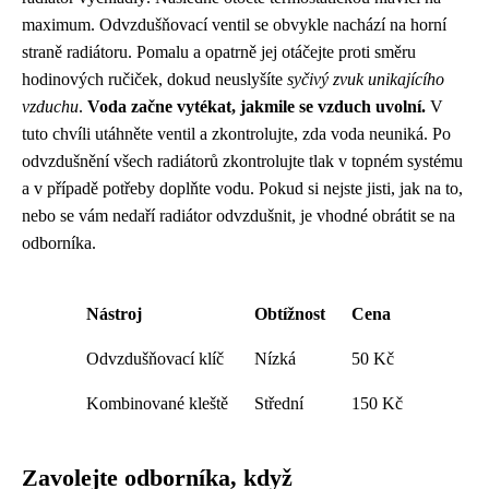
maximum. Odvzdušňovací ventil se obvykle nachází na horní
straně radiátoru. Pomalu a opatrně jej otáčejte proti směru
hodinových ručiček, dokud neuslyšíte
syčivý zvuk unikajícího
vzduchu
.
Voda začne vytékat, jakmile se vzduch uvolní.
V
tuto chvíli utáhněte ventil a zkontrolujte, zda voda neuniká. Po
odvzdušnění všech radiátorů zkontrolujte tlak v topném systému
a v případě potřeby doplňte vodu. Pokud si nejste jisti, jak na to,
nebo se vám nedaří radiátor odvzdušnit, je vhodné obrátit se na
odborníka.
Nástroj
Obtížnost
Cena
Odvzdušňovací klíč
Nízká
50 Kč
Kombinované kleště
Střední
150 Kč
Zavolejte odborníka, když