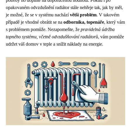
potřeby ho doplňte na doporučenou hodnotu. Pokud i po
opakovaném odvzdušnění radiátor stále nehřeje tak, jak by měl,
je možné, že se v systému nachází
větší problém
. V takovém
případě je vhodné obrátit se na
odborníka, topenáře
, který vám
s problémem pomůže. Nezapomeňte, že
pravidelná údržba
topného systému, včetně odvzdušňování radiátorů
, vám pomůže
udržet váš domov v teple a snížit náklady na energie.