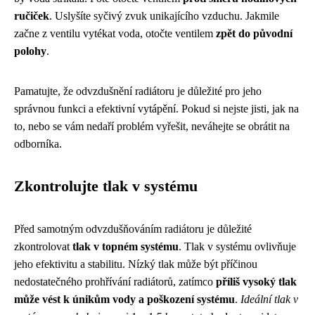
ručiček
. Uslyšíte syčivý zvuk unikajícího vzduchu. Jakmile
začne z ventilu vytékat voda, otočte ventilem
zpět do původní
polohy
.
Pamatujte, že odvzdušnění radiátoru je důležité pro jeho
správnou funkci a efektivní vytápění. Pokud si nejste jisti, jak na
to, nebo se vám nedaří problém vyřešit, neváhejte se obrátit na
odborníka.
Zkontrolujte tlak v systému
Před samotným odvzdušňováním radiátoru je důležité
zkontrolovat
tlak v topném systému
. Tlak v systému ovlivňuje
jeho efektivitu a stabilitu. Nízký tlak může být příčinou
nedostatečného prohřívání radiátorů, zatímco
příliš vysoký tlak
může vést k únikům vody a poškození systému
.
Ideální tlak v