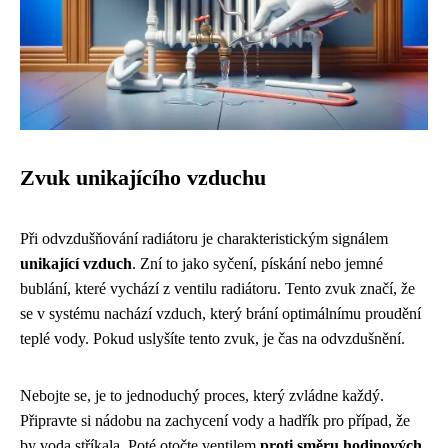
Zvuk unikajícího vzduchu
Při odvzdušňování radiátoru je charakteristickým signálem
unikající vzduch
. Zní to jako syčení, pískání nebo jemné
bublání, které vychází z ventilu radiátoru. Tento zvuk značí, že
se v systému nachází vzduch, který brání optimálnímu proudění
teplé vody. Pokud uslyšíte tento zvuk, je čas na odvzdušnění.
Nebojte se, je to jednoduchý proces, který zvládne každý.
Připravte si nádobu na zachycení vody a hadřík pro případ, že
by voda stříkala. Poté otočte ventilem
proti směru hodinových