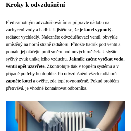
Kroky k odvzdušnění
Před samotným odvzdušňováním si připravte nádobu na
zachycení vody a hadřík. Ujistěte se, že je
kotel vypnutý
a
radiátor vychladlý. Nalezněte odvzdušňovací ventil, obvykle
umístěný na horní straně radiátoru. Přiložte hadřík pod ventil a
pomalu jej otáčejte proti směru hodinových ručiček. Uslyšíte
syčivý zvuk unikajícího vzduchu.
Jakmile začne vytékat voda,
ventil opět uzavřete.
Zkontrolujte tlak v topném systému a v
případě potřeby ho doplňte. Po odvzdušnění všech radiátorů
zapněte kotel
a ověřte, zda topí rovnoměrně. Pokud problém
přetrvává, je vhodné kontaktovat odborníka.