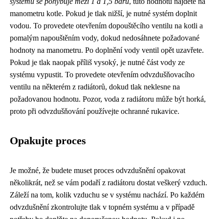
systému se pohybuje mezi 1 a 1,5 baru
, tuto hodnotu najdete na
manometru kotle. Pokud je tlak nižší, je nutné systém doplnit
vodou. To provedete otevřením dopouštěcího ventilu na kotli a
pomalým napouštěním vody, dokud nedosáhnete požadované
hodnoty na manometru. Po doplnění vody ventil opět uzavřete.
Pokud je tlak naopak příliš vysoký, je nutné část vody ze
systému vypustit. To provedete otevřením odvzdušňovacího
ventilu na některém z radiátorů, dokud tlak neklesne na
požadovanou hodnotu. Pozor, voda z radiátoru může být horká,
proto při odvzdušňování používejte ochranné rukavice.
Opakujte proces
Je možné, že budete muset proces odvzdušnění opakovat
několikrát, než se vám podaří z radiátoru dostat veškerý vzduch.
Záleží na tom, kolik vzduchu se v systému nachází. Po každém
odvzdušnění zkontrolujte tlak v topném systému a v případě