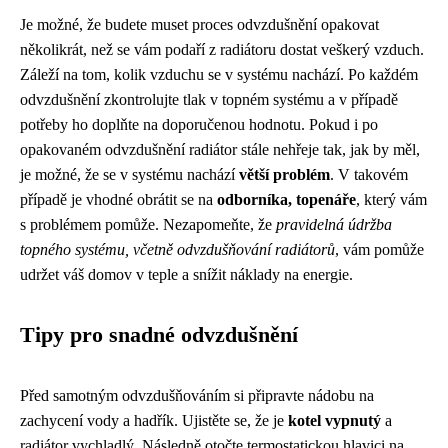
Je možné, že budete muset proces odvzdušnění opakovat
několikrát, než se vám podaří z radiátoru dostat veškerý vzduch.
Záleží na tom, kolik vzduchu se v systému nachází. Po každém
odvzdušnění zkontrolujte tlak v topném systému a v případě
potřeby ho doplňte na doporučenou hodnotu. Pokud i po
opakovaném odvzdušnění radiátor stále nehřeje tak, jak by měl,
je možné, že se v systému nachází
větší problém
. V takovém
případě je vhodné obrátit se na
odborníka, topenáře
, který vám
s problémem pomůže. Nezapomeňte, že
pravidelná údržba
topného systému, včetně odvzdušňování radiátorů
, vám pomůže
udržet váš domov v teple a snížit náklady na energie.
Tipy pro snadné odvzdušnění
Před samotným odvzdušňováním si připravte nádobu na
zachycení vody a hadřík. Ujistěte se, že je
kotel vypnutý
a
radiátor vychladlý. Následně otočte termostatickou hlavici na