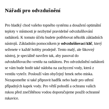
Nářadí pro odvzdušnění
Pro hladký chod vašeho topného systému a dosažení optimální
teploty v místnosti je nezbytné pravidelné odvzdušňování
radiátorů. K tomuto účelu budete potřebovat několik základních
nástrojů. Základním pomocníkem je
odvzdušňovací klíč
, který
seženete v každé hobby prodejně. Tento malý, ale šikovný
nástroj, je speciálně navržen tak, aby pasoval do
odvzdušňovacího ventilu
na radiátoru. Pro odvzdušnění radiátorů
se vám bude hodit také nádoba na zachycení vody, která z
ventilu vyteče. Poslouží vám obyčejný hrnek nebo miska.
Nezapomeňte si také připravit hadřík nebo hadr pro utření
případných kapek vody. Pro větší pohodlí a ochranu vašich
rukou před znečištěnou vodou doporučujeme použít ochranné
rukavice.