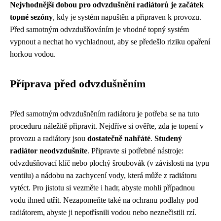
Nejvhodnější dobou pro odvzdušnění radiátorů je začátek
topné sezóny
, kdy je systém napuštěn a připraven k provozu.
Před samotným odvzdušňováním je vhodné topný systém
vypnout a nechat ho vychladnout, aby se předešlo riziku opaření
horkou vodou.
Příprava před odvzdušněním
Před samotným odvzdušněním radiátoru je potřeba se na tuto
proceduru náležitě připravit. Nejdříve si ověřte, zda je topení v
provozu a radiátory jsou
dostatečně nahřáté
.
Studený
radiátor neodvzdušníte
. Připravte si potřebné nástroje:
odvzdušňovací klíč nebo plochý šroubovák (v závislosti na typu
ventilu) a nádobu na zachycení vody, která může z radiátoru
vytéct. Pro jistotu si vezměte i hadr, abyste mohli případnou
vodu ihned utřít. Nezapomeňte také na ochranu podlahy pod
radiátorem, abyste ji nepotřísnili vodou nebo neznečistili rzí.