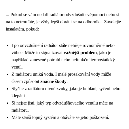
... Pokud se vám nedaří radiátor odvzdušnit svépomocí nebo si
na to netroufáte, je vždy lepší obrátit se na odborníka. Zavolejte
instalatéra, pokud:
I po odvzdušnění radiátor stále nehřeje rovnoměrně nebo
vůbec. Může to signalizovat
vážnější problém
, jako je
například zanesené potrubí nebo nefunkční termostatický
ventil.
Z radiátoru uniká voda. I malé prosakování vody může
časem způsobit
značné škody
.
Slyšíte z radiátoru divné zvuky, jako je bublání, syčení nebo
klepání.
Si nejste jistí, jaký typ odvzdušňovacího ventilu máte na
radiátoru.
Máte starší topný systém a obáváte se jeho poškození.