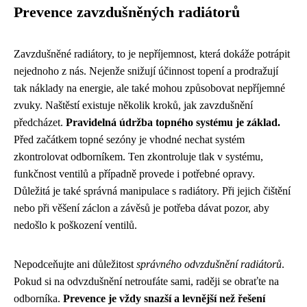
Prevence zavzdušněných radiátorů
Zavzdušněné radiátory, to je nepříjemnost, která dokáže potrápit
nejednoho z nás. Nejenže snižují účinnost topení a prodražují
tak náklady na energie, ale také mohou způsobovat nepříjemné
zvuky. Naštěstí existuje několik kroků, jak zavzdušnění
předcházet.
Pravidelná údržba topného systému je základ.
Před začátkem topné sezóny je vhodné nechat systém
zkontrolovat odborníkem. Ten zkontroluje tlak v systému,
funkčnost ventilů a případně provede i potřebné opravy.
Důležitá je také správná manipulace s radiátory. Při jejich čištění
nebo při věšení záclon a závěsů je potřeba dávat pozor, aby
nedošlo k poškození ventilů.
Nepodceňujte ani důležitost
správného odvzdušnění radiátorů
.
Pokud si na odvzdušnění netroufáte sami, raději se obraťte na
odborníka.
Prevence je vždy snazší a levnější než řešení