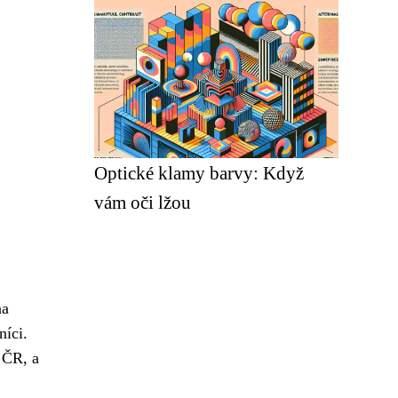
Optické klamy barvy: Když
vám oči lžou
na
níci.
 ČR, a