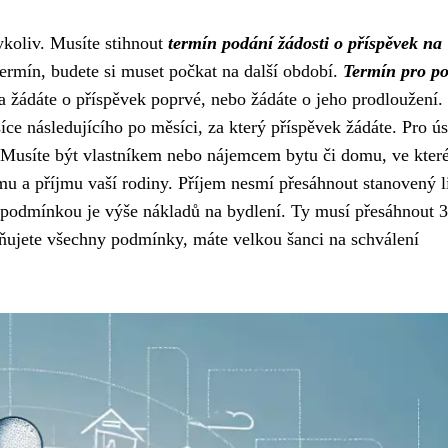
ykoliv. Musíte stihnout
termín podání žádosti o příspěvek na
termín, budete si muset počkat na další období.
Termín pro p
da žádáte o příspěvek poprvé, nebo žádáte o jeho prodloužení.
íce následujícího po měsíci, za který příspěvek žádáte. Pro ú
. Musíte být vlastníkem nebo nájemcem bytu či domu, ve kte
jmu a příjmu vaší rodiny. Příjem nesmí přesáhnout stanovený l
í podmínkou je výše nákladů na bydlení. Ty musí přesáhnout 
ňujete všechny podmínky, máte velkou šanci na schválení