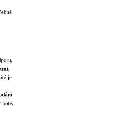
třebné
dporu,
tmi,
té je
odání
 poté,