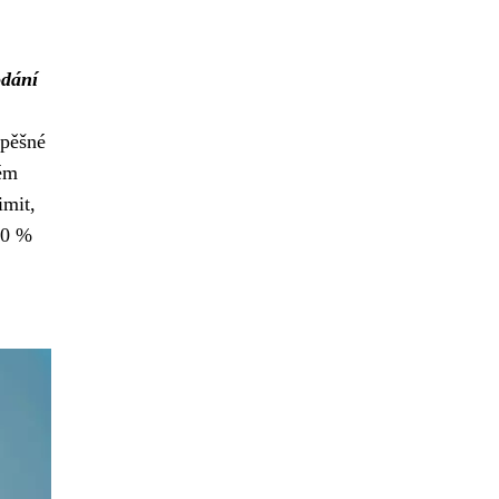
odání
spěšné
rém
imit,
30 %