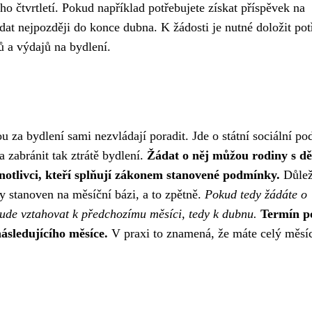
o čtvrtletí. Pokud například potřebujete získat příspěvek na
dat nejpozději do konce dubna. K žádosti je nutné doložit po
ů a výdajů na bydlení.
bou za bydlení sami nezvládají poradit. Jde o státní sociální po
a zabránit tak ztrátě bydlení.
Žádat o něj můžou rodiny s dě
dnotlivci, kteří splňují zákonem stanovené podmínky.
Důleži
y stanoven na měsíční bázi, a to zpětně.
Pokud tedy žádáte o
bude vztahovat k předchozímu měsíci, tedy k dubnu.
Termín p
ásledujícího měsíce.
V praxi to znamená, že máte celý měsíc