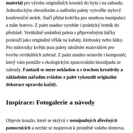
materiál
pro výrobu originálních kousků do bytu i na zahradu.
Jednoduchým obroušením a natřením palety vytvoříte stylový
konferenční stolek. Stačí přidat kolečka pro snadnou manipulaci
a máte hotovo. Z palet snadno vyrobíte i praktický botník do
předsíně. Vertikálně umístěná paleta s připevněnými háčky
poslouží jako originální věšák na kabáty, klobouky nebo šátky.
Pro milovníky květin jsou palety
ideálním materiálem pro
tvorbu vertikálních zahrad
. Z palet snadno sestavíte i kompostér,
který vám pomůže s ekologickým zpracováním bioodpadu ze
zahrady.
Fantazii se meze nekladou a s trochou kreativity a
základním nářadím zvládne z palet vykouzlit originální
dekorace opravdu každý.
Inspirace: Fotogalerie a návody
Objevte kouzlo, které se skrývá v
nenápadných dřevěných
pomocnících
a nechte se inspirovat k proměně vašeho domova,