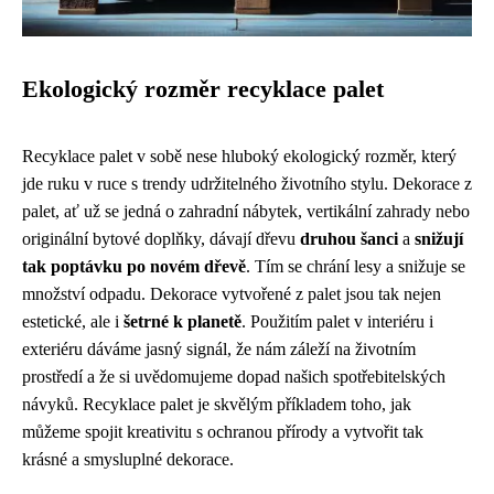
Ekologický rozměr recyklace palet
Recyklace palet v sobě nese hluboký ekologický rozměr, který
jde ruku v ruce s trendy udržitelného životního stylu. Dekorace z
palet, ať už se jedná o zahradní nábytek, vertikální zahrady nebo
originální bytové doplňky, dávají dřevu
druhou šanci
a
snižují
tak poptávku po novém dřevě
. Tím se chrání lesy a snižuje se
množství odpadu. Dekorace vytvořené z palet jsou tak nejen
estetické, ale i
šetrné k planetě
. Použitím palet v interiéru i
exteriéru dáváme jasný signál, že nám záleží na životním
prostředí a že si uvědomujeme dopad našich spotřebitelských
návyků. Recyklace palet je skvělým příkladem toho, jak
můžeme spojit kreativitu s ochranou přírody a vytvořit tak
krásné a smysluplné dekorace.