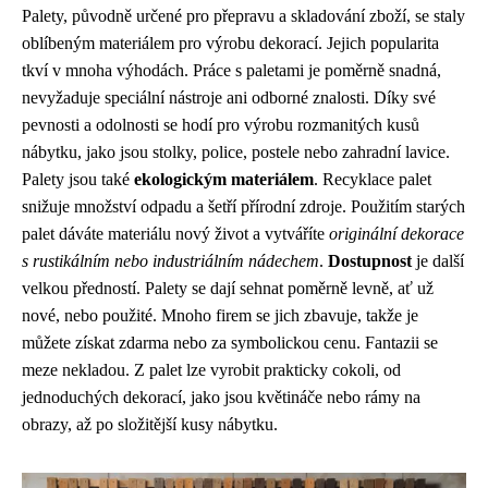
Palety, původně určené pro přepravu a skladování zboží, se staly
oblíbeným materiálem pro výrobu dekorací. Jejich popularita
tkví v mnoha výhodách. Práce s paletami je poměrně snadná,
nevyžaduje speciální nástroje ani odborné znalosti. Díky své
pevnosti a odolnosti se hodí pro výrobu rozmanitých kusů
nábytku, jako jsou stolky, police, postele nebo zahradní lavice.
Palety jsou také
ekologickým materiálem
. Recyklace palet
snižuje množství odpadu a šetří přírodní zdroje. Použitím starých
palet dáváte materiálu nový život a vytváříte
originální dekorace
s rustikálním nebo industriálním nádechem
.
Dostupnost
je další
velkou předností. Palety se dají sehnat poměrně levně, ať už
nové, nebo použité. Mnoho firem se jich zbavuje, takže je
můžete získat zdarma nebo za symbolickou cenu. Fantazii se
meze nekladou. Z palet lze vyrobit prakticky cokoli, od
jednoduchých dekorací, jako jsou květináče nebo rámy na
obrazy, až po složitější kusy nábytku.