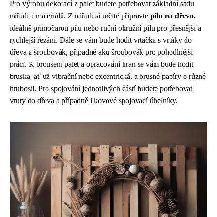
Pro výrobu dekorací z palet budete potřebovat základní sadu
nářadí a materiálů. Z nářadí si určitě připravte
pilu na dřevo
,
ideálně přímočarou pilu nebo ruční okružní pilu pro přesnější a
rychlejší řezání. Dále se vám bude hodit vrtačka s vrtáky do
dřeva a šroubovák, případně aku šroubovák pro pohodlnější
práci. K broušení palet a opracování hran se vám bude hodit
bruska, ať už vibrační nebo excentrická, a brusné papíry o různé
hrubosti. Pro spojování jednotlivých částí budete potřebovat
vruty do dřeva a případně i kovové spojovací úhelníky.