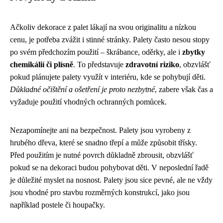
Ačkoliv dekorace z palet lákají na svou originalitu a nízkou
cenu, je potřeba zvážit i stinné stránky. Palety často nesou stopy
po svém předchozím použití – škrábance, oděrky, ale i
zbytky
chemikálií či plísně
. To představuje
zdravotní riziko
, obzvlášť
pokud plánujete palety využít v interiéru, kde se pohybují děti.
Důkladné očištění a ošetření je proto nezbytné
, zabere však čas a
vyžaduje použití vhodných ochranných pomůcek.
Nezapomínejte ani na bezpečnost. Palety jsou vyrobeny z
hrubého dřeva, které se snadno třepí a může způsobit třísky.
Před použitím je nutné povrch důkladně zbrousit, obzvlášť
pokud se na dekoraci budou pohybovat děti. V neposlední řadě
je důležité myslet na nosnost. Palety jsou sice pevné, ale ne vždy
jsou vhodné pro stavbu rozměrných konstrukcí, jako jsou
například postele či houpačky.