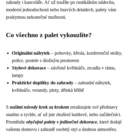
zahrady i kanceláře. Ať už toužíte po rustikálním nádechu,
moderní jednoduchosti nebo hravých detailech, palety vám
poskytnou nekonečné možnosti.
Co všechno z palet vykouzlíte?
Originální nábytek
– pohovky, křesla, konferenční stolky,
police, postele s úložným prostorem
Stylové dekorace
– závěsné květináče, zrcadla v rámu,
lampy
Praktické doplňky do zahrady
– zahradní nábytek,
květináče, verandy, ploty, dětská hřiště
S
našimi návody krok za krokem
zrealizujete své představy
snadno a rychle, ať už jste zkušení kutilové, nebo začátečníci.
Proměníte
obyčejné palety v jedinečné dekorace
, které dodají
vašemu domovu i zahradě osobitý styl a útulnou atmosféru.