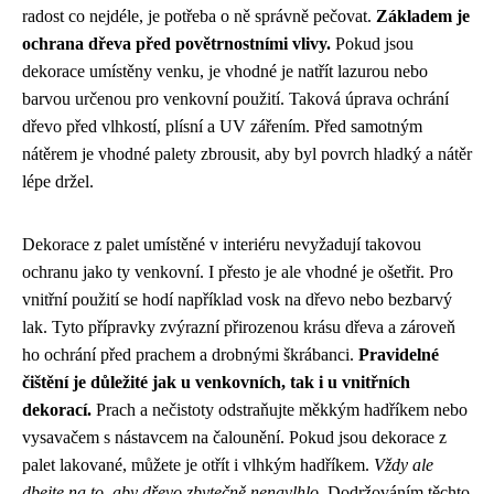
radost co nejdéle, je potřeba o ně správně pečovat.
Základem je
ochrana dřeva před povětrnostními vlivy.
Pokud jsou
dekorace umístěny venku, je vhodné je natřít lazurou nebo
barvou určenou pro venkovní použití. Taková úprava ochrání
dřevo před vlhkostí, plísní a UV zářením. Před samotným
nátěrem je vhodné palety zbrousit, aby byl povrch hladký a nátěr
lépe držel.
Dekorace z palet umístěné v interiéru nevyžadují takovou
ochranu jako ty venkovní. I přesto je ale vhodné je ošetřit. Pro
vnitřní použití se hodí například vosk na dřevo nebo bezbarvý
lak. Tyto přípravky zvýrazní přirozenou krásu dřeva a zároveň
ho ochrání před prachem a drobnými škrábanci.
Pravidelné
čištění je důležité jak u venkovních, tak i u vnitřních
dekorací.
Prach a nečistoty odstraňujte měkkým hadříkem nebo
vysavačem s nástavcem na čalounění. Pokud jsou dekorace z
palet lakované, můžete je otřít i vlhkým hadříkem.
Vždy ale
dbejte na to, aby dřevo zbytečně nenavlhlo.
Dodržováním těchto