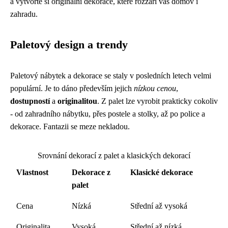
a vytvořte si originální dekorace, které rozzáří váš domov i
zahradu.
Paletový design a trendy
Paletový nábytek a dekorace se staly v posledních letech velmi
populární. Je to dáno především jejich
nízkou cenou
,
dostupností
a
originalitou
. Z palet lze vyrobit prakticky cokoliv
- od zahradního nábytku, přes postele a stolky, až po police a
dekorace. Fantazii se meze nekladou.
Srovnání dekorací z palet a klasických dekorací
Vlastnost
Dekorace z
Klasické dekorace
palet
Cena
Nízká
Střední až vysoká
Originalita
Vysoká
Střední až nízká