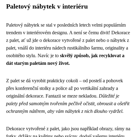
Paletový nábytek v interiéru
Paletový nábytek se stal v posledních letech velmi populárním
trendem v interiérovém designu. A není se čemu divit! Dekorace
z palet, ať už jde o dekorace vytvořené z palet nebo o nábytek z
palet, vnáší do interiéru nádech rustikálního šarmu, originality a
osobitého stylu. Navíc je to
skvělý způsob, jak recyklovat a
dát starým paletám nový život.
Z palet se dá vyrobit prakticky cokoli – od postelí a pohovek
přes konferenční stolky a police až po vertikální zahrady a
originální dekorace. Fantazii se meze nekladou.
Důležité je
palety před samotným tvořením pečlivě očistit, obrousit a ošetřit
ochranným nátěrem, aby vám nábytek z nich dlouho vydržel.
Dekorace vytvořené z palet, jako jsou například obrazy, rámy na
fotky, držáky na květiny nebo svícny, dodají vašemu interiéru