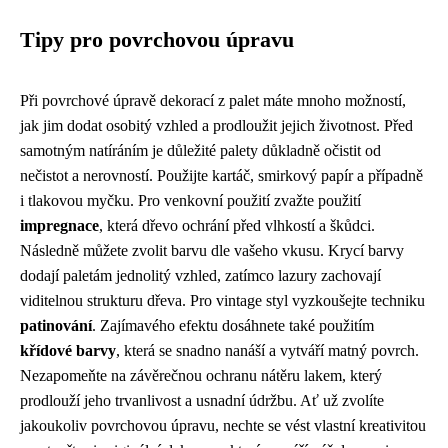
Tipy pro povrchovou úpravu
Při povrchové úpravě dekorací z palet máte mnoho možností,
jak jim dodat osobitý vzhled a prodloužit jejich životnost. Před
samotným natíráním je důležité palety důkladně očistit od
nečistot a nerovností. Použijte kartáč, smirkový papír a případně
i tlakovou myčku. Pro venkovní použití zvažte použití
impregnace
, která dřevo ochrání před vlhkostí a škůdci.
Následně můžete zvolit barvu dle vašeho vkusu. Krycí barvy
dodají paletám jednolitý vzhled, zatímco lazury zachovají
viditelnou strukturu dřeva. Pro vintage styl vyzkoušejte techniku
patinování
. Zajímavého efektu dosáhnete také použitím
křídové barvy
, která se snadno nanáší a vytváří matný povrch.
Nezapomeňte na závěrečnou ochranu nátěru lakem, který
prodlouží jeho trvanlivost a usnadní údržbu. Ať už zvolíte
jakoukoliv povrchovou úpravu, nechte se vést vlastní kreativitou