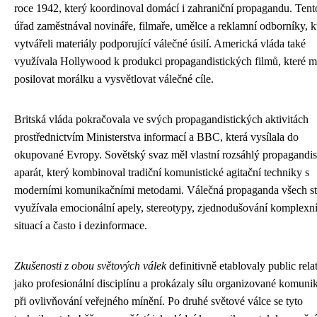
roce 1942, který koordinoval domácí i zahraniční propagandu. Tent
úřad zaměstnával novináře, filmaře, umělce a reklamní odborníky, kt
vytvářeli materiály podporující válečné úsilí. Americká vláda také
využívala Hollywood k produkci propagandistických filmů, které m
posilovat morálku a vysvětlovat válečné cíle.
Britská vláda pokračovala ve svých propagandistických aktivitách
prostřednictvím Ministerstva informací a BBC, která vysílala do
okupované Evropy. Sovětský svaz měl vlastní rozsáhlý propagandis
aparát, který kombinoval tradiční komunistické agitační techniky s
moderními komunikačními metodami. Válečná propaganda všech st
využívala emocionální apely, stereotypy, zjednodušování komplexn
situací a často i dezinformace.
Zkušenosti z obou světových válek
definitivně etablovaly public rela
jako profesionální disciplínu a prokázaly sílu organizované komuni
při ovlivňování veřejného mínění. Po druhé světové válce se tyto