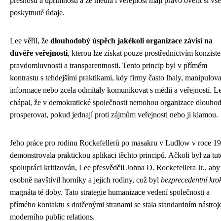
přesností a upřímností a že média i veřejnost mají právo ověřit si vš
poskytnuté údaje.
Lee věřil, že
dlouhodobý úspěch jakékoli organizace závisí na
důvěře veřejnosti
, kterou lze získat pouze prostřednictvím konziste
pravdomluvnosti a transparentnosti. Tento princip byl v přímém
kontrastu s tehdejšími praktikami, kdy firmy často lhaly, manipulov
informace nebo zcela odmítaly komunikovat s médii a veřejností. L
chápal, že v demokratické společnosti nemohou organizace dlouho
prosperovat, pokud jednají proti zájmům veřejnosti nebo ji klamou.
Jeho práce pro rodinu Rockefellerů po masakru v Ludlow v roce 1
demonstrovala praktickou aplikaci těchto principů. Ačkoli byl za tut
spolupráci kritizován, Lee přesvědčil Johna D. Rockefellera Jr., aby
osobně navštívil horníky a jejich rodiny, což byl
bezprecedentní kro
magnáta té doby. Tato strategie humanizace vedení společnosti a
přímého kontaktu s dotčenými stranami se stala standardním nástro
moderního public relations.