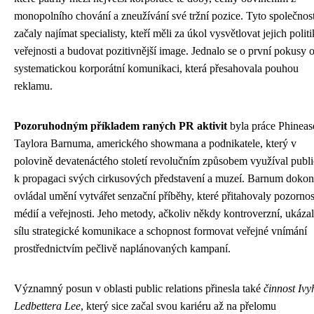
monopolního chování a zneužívání své tržní pozice. Tyto společnost
začaly najímat specialisty, kteří měli za úkol vysvětlovat jejich polit
veřejnosti a budovat pozitivnější image. Jednalo se o první pokusy 
systematickou korporátní komunikaci, která přesahovala pouhou
reklamu.
Pozoruhodným příkladem raných PR aktivit
byla práce Phineas
Taylora Barnuma, amerického showmana a podnikatele, který v
polovině devatenáctého století revolučním způsobem využíval publi
k propagaci svých cirkusových představení a muzeí. Barnum dokon
ovládal umění vytvářet senzační příběhy, které přitahovaly pozornos
médií a veřejnosti. Jeho metody, ačkoliv někdy kontroverzní, ukáza
sílu strategické komunikace a schopnost formovat veřejné vnímání
prostřednictvím pečlivě naplánovaných kampaní.
Významný posun v oblasti public relations přinesla také
činnost Ivy
Ledbettera Lee
, který sice začal svou kariéru až na přelomu