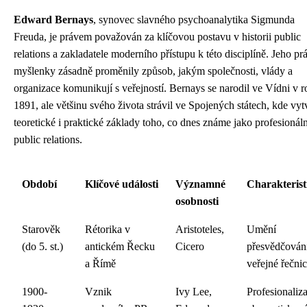
Edward Bernays
, synovec slavného psychoanalytika Sigmunda
Freuda, je právem považován za klíčovou postavu v historii public
relations a zakladatele moderního přístupu k této disciplíně. Jeho pr
myšlenky zásadně proměnily způsob, jakým společnosti, vlády a
organizace komunikují s veřejností. Bernays se narodil ve Vídni v r
1891, ale většinu svého života strávil ve Spojených státech, kde vyt
teoretické i praktické základy toho, co dnes známe jako profesionáln
public relations.
Období
Klíčové události
Významné
Charakterist
osobnosti
Starověk
Rétorika v
Aristoteles,
Umění
(do 5. st.)
antickém Řecku
Cicero
přesvědčován
a Římě
veřejné řečnic
1900-
Vznik
Ivy Lee,
Profesionaliz