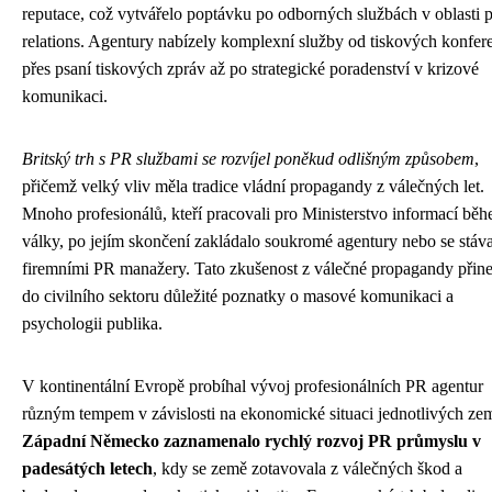
reputace, což vytvářelo poptávku po odborných službách v oblasti p
relations. Agentury nabízely komplexní služby od tiskových konfer
přes psaní tiskových zpráv až po strategické poradenství v krizové
komunikaci.
Britský trh s PR službami se rozvíjel poněkud odlišným způsobem
,
přičemž velký vliv měla tradice vládní propagandy z válečných let.
Mnoho profesionálů, kteří pracovali pro Ministerstvo informací bě
války, po jejím skončení zakládalo soukromé agentury nebo se stáva
firemními PR manažery. Tato zkušenost z válečné propagandy přine
do civilního sektoru důležité poznatky o masové komunikaci a
psychologii publika.
V kontinentální Evropě probíhal vývoj profesionálních PR agentur
různým tempem v závislosti na ekonomické situaci jednotlivých zem
Západní Německo zaznamenalo rychlý rozvoj PR průmyslu v
padesátých letech
, kdy se země zotavovala z válečných škod a