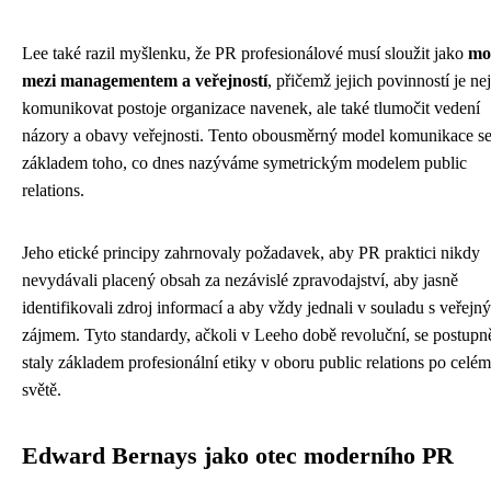
Lee také razil myšlenku, že PR profesionálové musí sloužit jako
mo
mezi managementem a veřejností
, přičemž jejich povinností je ne
komunikovat postoje organizace navenek, ale také tlumočit vedení
názory a obavy veřejnosti. Tento obousměrný model komunikace se 
základem toho, co dnes nazýváme symetrickým modelem public
relations.
Jeho etické principy zahrnovaly požadavek, aby PR praktici nikdy
nevydávali placený obsah za nezávislé zpravodajství, aby jasně
identifikovali zdroj informací a aby vždy jednali v souladu s veřejn
zájmem. Tyto standardy, ačkoli v Leeho době revoluční, se postupn
staly základem profesionální etiky v oboru public relations po celém
světě.
Edward Bernays jako otec moderního PR