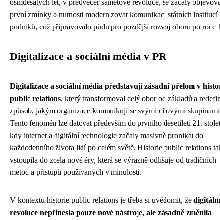
osmdesátých let, v předvečer sametové revoluce, se začaly objevova
první zmínky o nutnosti modernizovat komunikaci státních institucí 
podniků, což připravovalo půdu pro pozdější rozvoj oboru po roce 
Digitalizace a sociální média v PR
Digitalizace a sociální média představují zásadní přelom v histor
public relations
, který transformoval celý obor od základů a redefi
způsob, jakým organizace komunikují se svými cílovými skupinami
Tento fenomén lze datovat především do prvního desetiletí 21. stolet
kdy internet a digitální technologie začaly masivně pronikat do
každodenního života lidí po celém světě. Historie public relations ta
vstoupila do zcela nové éry, která se výrazně odlišuje od tradičních
metod a přístupů používaných v minulosti.
V kontextu historie public relations je třeba si uvědomit, že
digitáln
revoluce nepřinesla pouze nové nástroje, ale zásadně změnila