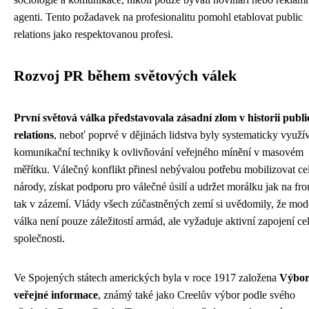
agenti. Tento požadavek na profesionalitu pomohl etablovat public
relations jako respektovanou profesi.
Rozvoj PR během světových válek
První světová válka představovala zásadní zlom v historii publi
relations
, neboť poprvé v dějinách lidstva byly systematicky využí
komunikační techniky k ovlivňování veřejného mínění v masovém
měřítku. Válečný konflikt přinesl nebývalou potřebu mobilizovat ce
národy, získat podporu pro válečné úsilí a udržet morálku jak na fro
tak v zázemí. Vlády všech zúčastněných zemí si uvědomily, že mod
válka není pouze záležitostí armád, ale vyžaduje aktivní zapojení ce
společnosti.
Ve Spojených státech amerických byla v roce 1917 založena
Výbor
veřejné informace
, známý také jako Creelův výbor podle svého