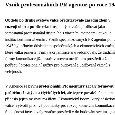
Vznik profesionálních PR agentur po roce 19
Období po druhé světové válce představovalo zásadní zlom v
rozvoji oboru public relations
, který se začal profilovat jako
samostatná profesionální disciplína s vlastními metodami, etikou a
institucionálním zázemím. Vznik specializovaných PR agentur po r
1945 byl přímým důsledkem společenských a ekonomických změn,
které válka přinesla. Firmy a organizace si uvědomovaly, že tradiční
formy komunikace již nestačí v novém mediálním prostředí a že
potřebují profesionální služby pro budování a udržování vztahů s
veřejností.
V Americe se
první profesionální PR agentury začaly formovat j
průběhu třicátých a čtyřicátých let
, ale teprve poválečné období
přineslo jejich masivní rozšíření. Ekonomický boom, který následov
válce, vytvořil příznivé podmínky pro rozvoj komerční komunikace
Společnosti investovaly značné prostředky do budování své image 