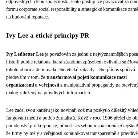
odpovědných členů společnosti. Tento přístup lze považovat za ran
formu corporate social responsibility a strategické komunikace zam
na budování reputace.
Ivy Lee a etické principy PR
Ivy Ledbetter Lee
je považován za jednu z nejvýznamnějších post
historii public relations, která zásadním způsobem ovlivnila směřov
tohoto oboru a definovala jeho etické základy. Jeho přínos spočívá
především v tom, že
transformoval pojetí komunikace mezi
organizacemi a veřejností
z manipulativní propagandy na otevřen
dialog založený na pravdivých informacích.
Lee začal svou kariéru jako novinář, což mu poskytlo důležitý vhle
fungování médií a potřeb žurnalistů. Když v roce 1906 přešel do obl
poradenství pro korporace, přinesl si s sebou
revolucionární myšlen
že firmy by měly s veřejností komunikovat transparentně a pravdivě