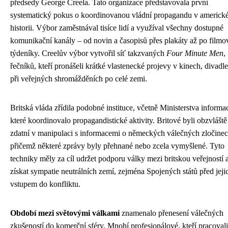
předsedy George Creela. Tato organizace představovala první
systematický pokus o koordinovanou vládní propagandu v americk
historii. Výbor zaměstnával tisíce lidí a využíval všechny dostupné
komunikační kanály – od novin a časopisů přes plakáty až po filmo
týdeníky. Creelův výbor vytvořil síť takzvaných
Four Minute Men
,
řečníků, kteří pronášeli krátké vlastenecké projevy v kinech, divadl
při veřejných shromážděních po celé zemi.
Britská vláda zřídila podobné instituce, včetně Ministerstva informac
které koordinovalo propagandistické aktivity. Britové byli obzvláště
zdatní v manipulaci s informacemi o německých válečných zločinec
přičemž některé zprávy byly přehnané nebo zcela vymyšlené. Tyto
techniky měly za cíl udržet podporu války mezi britskou veřejností 
získat sympatie neutrálních zemí, zejména Spojených států před jeji
vstupem do konfliktu.
Období mezi světovými válkami
znamenalo přenesení válečných
zkušeností do komerční sféry. Mnohí profesionálové, kteří pracovali