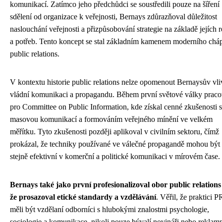
komunikací. Zatímco jeho předchůdci se soustředili pouze na šíření
sdělení od organizace k veřejnosti, Bernays zdůrazňoval důležitost
naslouchání veřejnosti a přizpůsobování strategie na základě jejích r
a potřeb. Tento koncept se stal základním kamenem moderního chá
public relations.
V kontextu historie public relations nelze opomenout Bernaysův vli
vládní komunikaci a propagandu. Během první světové války praco
pro Committee on Public Information, kde získal cenné zkušenosti s
masovou komunikací a formováním veřejného mínění ve velkém
měřítku. Tyto zkušenosti později aplikoval v civilním sektoru, čímž
prokázal, že techniky používané ve válečné propagandě mohou být
stejně efektivní v komerční a politické komunikaci v mírovém čase.
Bernays také jako první profesionalizoval obor public relations
že prosazoval etické standardy a vzdělávání
. Věřil, že praktici P
měli být vzdělaní odborníci s hlubokými znalostmi psychologie,
sociologie a komunikace, nikoli pouze bývalí novináři nebo reklam