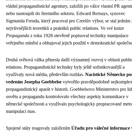
vládní propagandistické agentury, založili po válce vlastní PR agent
nebo nastoupili do firemního sektoru. Edward Bernays, synovec
Sigmunda Freuda, který pracoval pro Creelův výbor, se stal jedním 
nejvlivnějších teoretiků a praktiků public relations. Ve své knize
Propaganda
z roku 1928 otevřeně popisoval techniky manipulace
veřejného mínění a obhajoval jejich použití v demokratické společno
Druhá světová válka přinesla další významný rozvoj v oblasti publi
relations. Propagandistické techniky byly ještě sofistikovanější a
využívaly nová média, především rozhlas.
Nacistické Německo po
vedením Josepha Goebbelse
vytvořilo pravděpodobně nejkomplex
propagandistický aparát v historii. Goebbelsovo Ministerstvo pro l
osvětu a propagandu kontrolovalo všechny aspekty komunikace v
německé společnosti a využívalo psychologicky propracované met
manipulaci mas.
Spojené státy reagovaly založením
Úřadu pro válečné informace