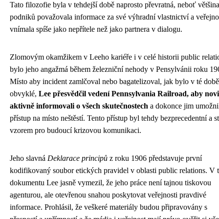
Tato filozofie byla v tehdejší době naprosto převratná, neboť většin
podniků považovala informace za své výhradní vlastnictví a veřejno
vnímala spíše jako nepřítele než jako partnera v dialogu.
Zlomovým okamžikem v Leeho kariéře i v celé historii public relati
bylo jeho angažmá během železniční nehody v Pensylvánii roku 19
Místo aby incident zamlčoval nebo bagatelizoval, jak bylo v té době
obvyklé,
Lee přesvědčil vedení Pennsylvania Railroad, aby nov
aktivně informovali o všech skutečnostech
a dokonce jim umožni
přístup na místo neštěstí. Tento přístup byl tehdy bezprecedentní a st
vzorem pro budoucí krizovou komunikaci.
Jeho slavná
Deklarace principů
z roku 1906 představuje první
kodifikovaný soubor etických pravidel v oblasti public relations. V
dokumentu Lee jasně vymezil, že jeho práce není tajnou tiskovou
agenturou, ale otevřenou snahou poskytovat veřejnosti pravdivé
informace. Prohlásil, že veškeré materiály budou připravovány s