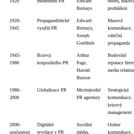
1920
moderního PR
Edward
oboru, tiskov
Bernays
prohlášení
1920-
Propagandistické
Edward
Masová
1945
využití PR
Bernays,
komunikace,
Joseph
válečná
Goebbels
propaganda
1945-
Rozvoj
Arthur
Budování
1980
korporátního PR
Page,
reputace firem
Harold
media relatio
Burson
1980-
Globalizace PR
Mezinárodní
Strategická
2000
PR agentury
komunikace,
krizový
management
2000-
Digitální
Sociální
Online
současnost
revoluce v PR
média,
komunikace,