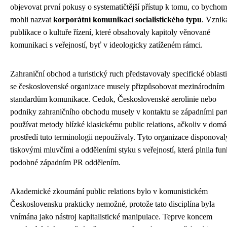
objevovat první pokusy o systematičtější přístup k tomu, co bychom
mohli nazvat
korporátní komunikací socialistického typu
. Vznik
publikace o kultuře řízení, které obsahovaly kapitoly věnované
komunikaci s veřejností, byť v ideologicky zatíženém rámci.
Zahraniční obchod a turistický ruch představovaly specifické oblasti
se československé organizace musely přizpůsobovat mezinárodním
standardům komunikace. Cedok, Československé aerolinie nebo
podniky zahraničního obchodu musely v kontaktu se západními par
používat metody blízké klasickému public relations, ačkoliv v dom
prostředí tuto terminologii nepoužívaly. Tyto organizace disponoval
tiskovými mluvčími a odděleními styku s veřejností, která plnila fu
podobné západním PR oddělením.
Akademické zkoumání public relations bylo v komunistickém
Československu prakticky nemožné, protože tato disciplína byla
vnímána jako nástroj kapitalistické manipulace. Teprve koncem