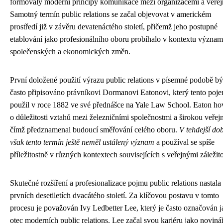
formovaly moderní principy komunikace mezi organizacemi a veřejn
Samotný termín public relations se začal objevovat v americkém
prostředí již v závěru devatenáctého století, přičemž jeho postupné
etablování jako profesionálního oboru probíhalo v kontextu význa
společenských a ekonomických změn.
První doložené použití výrazu public relations v písemné podobě b
často připisováno právníkovi Dormanovi Eatonovi, který tento poj
použil v roce 1882 ve své přednášce na Yale Law School. Eaton hov
o důležitosti vztahů mezi železničními společnostmi a širokou veřejn
čímž předznamenal budoucí směřování celého oboru.
V tehdejší do
však tento termín ještě neměl ustálený význam
a používal se spíše
příležitostně v různých kontextech souvisejících s veřejnými záležit
Skutečné rozšíření a profesionalizace pojmu public relations nastala
prvních desetiletích dvacátého století. Za klíčovou postavu v tomto
procesu je považován Ivy Ledbetter Lee, který je často označován 
otec moderních public relations. Lee začal svou kariéru jako novinář