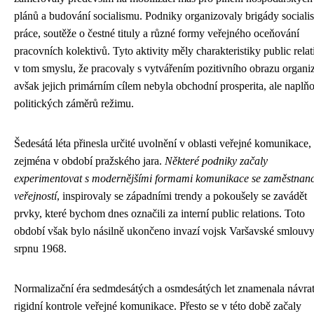
plánů a budování socialismu. Podniky organizovaly brigády socialis
práce, soutěže o čestné tituly a různé formy veřejného oceňování
pracovních kolektivů. Tyto aktivity měly charakteristiky public relat
v tom smyslu, že pracovaly s vytvářením pozitivního obrazu organi
avšak jejich primárním cílem nebyla obchodní prosperita, ale naplň
politických záměrů režimu.
Šedesátá léta přinesla určité uvolnění v oblasti veřejné komunikace,
zejména v období pražského jara.
Některé podniky začaly
experimentovat s modernějšími formami komunikace se zaměstnanc
veřejností
, inspirovaly se západními trendy a pokoušely se zavádět
prvky, které bychom dnes označili za interní public relations. Toto
období však bylo násilně ukončeno invazí vojsk Varšavské smlouvy
srpnu 1968.
Normalizační éra sedmdesátých a osmdesátých let znamenala návrat
rigidní kontrole veřejné komunikace. Přesto se v této době začaly