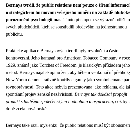
Bernays tvrdil, že public relations není pouze o šíření informací,
o strategickém formování veřejného mínění na základě hlubok
porozumění psychologii mas
. Tímto přístupem se výrazně odlišil 
svých předchůdců, kteří se soustředili především na jednostrannou
publicitu.
Praktické aplikace Bernaysových teorií byly revoluční a často
kontroverzní. Jeho kampaň pro American Tobacco Company v roce
1929, známá jako Torches of Freedom, je klasickým příkladem jeho
metod. Bernays najal skupinu žen, aby během velikonoční přehlídk
New Yorku demonstrativně kouřily cigarety jako symbol emancipac
rovnoprávnosti. Tato akce nebyla prezentována jako reklama, ale ja
spontánní projev ženské nezávislosti.
Bernays tak dokázal propojit
produkt s hlubšími společenskými hodnotami a aspiracemi
, což byl
době zcela novátorské.
Bernays také razil myšlenku, že public relations musí být obousmě