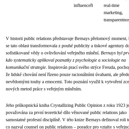
influenceři
real-time
marketing,
transparentno
V historii public relations představuje Bernays přelomový moment,
se tato oblast transformovala z pouhé publicity a tiskové agentury d
sofistikované vědy o ovlivňování veřejného mínění.
Bernays byl prv
kdo systematicky aplikoval poznatky z psychologie a sociologie na
komunikační strategie
. Inspirován prací svého strýce Freuda, pochop
že lidské chování není řízeno pouze racionálními úvahami, ale před
nevědomými touhy a emocemi. Toto poznání využil k vytvoření zce
nových metod práce s veřejným míněním.
Jeho průkopnická kniha Crystallizing Public Opinion z roku 1923 j
považována za první teoretické dílo věnované public relations jako
samostatné profesní disciplíně. V této knize Bernays definoval roli 
co nazval counsel on public relations – poradce pro vztahy s veřejno