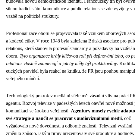
budovala novou demokratickou identitu. Francouzský trh byl ovliv
silnou tradicí státní komunikace a public relations se zde vyvíjely v
vazbě na politické struktury.
Profesionalizace oboru se projevovala také vznikem oborových asoc
a kodexů etiky. V roce 1948 byla založena Britská asociace pro pub
relations, která stanovila profesní standardy a požadavky na vzdělán
oboru.
Tyto organizace hrály klíčovou roli při definování toho, co p
relations vlastně znamenají a jak by měly být praktikovány
. Kodifik
etických pravidel byla reakcí na kritiku, že PR jsou pouhou manipul
veřejného mínění.
Technologický pokrok v mediální sféře měl zásadní vliv na práci P
agentur. Rozvoj televize v padesátých letech otevřel nové možnosti 
komunikaci se širokou veřejností.
Agentury musely rychle adapto
své strategie a naučit se pracovat s audiovizuálními médii
, což
vyžadovalo nové dovednosti a odborné znalosti. Televizní vysílání
změnilo způsob, jakým firmy prezentovaly své produkty a hodnoty,