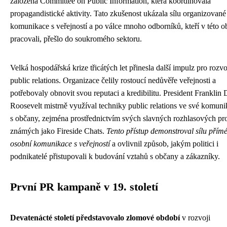
založena Committee on Public Information, která koordinovala
propagandistické aktivity. Tato zkušenost ukázala sílu organizované
komunikace s veřejností a po válce mnoho odborníků, kteří v této ob
pracovali, přešlo do soukromého sektoru.
Velká hospodářská krize třicátých let přinesla další impulz pro rozvo
public relations. Organizace čelily rostoucí nedůvěře veřejnosti a
potřebovaly obnovit svou reputaci a kredibilitu. President Franklin 
Roosevelt mistrně využíval techniky public relations ve své komuni
s občany, zejména prostřednictvím svých slavných rozhlasových pr
známých jako Fireside Chats.
Tento přístup demonstroval sílu přím
osobní komunikace s veřejností
a ovlivnil způsob, jakým politici i
podnikatelé přistupovali k budování vztahů s občany a zákazníky.
První PR kampaně v 19. století
Devatenácté století představovalo zlomové období
v rozvoji