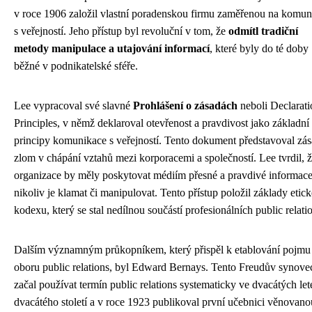
v roce 1906 založil vlastní poradenskou firmu zaměřenou na komun
s veřejností. Jeho přístup byl revoluční v tom, že
odmítl tradiční
metody manipulace a utajování informací
, které byly do té doby
běžné v podnikatelské sféře.
Lee vypracoval své slavné
Prohlášení o zásadách
neboli Declarati
Principles, v němž deklaroval otevřenost a pravdivost jako základní
principy komunikace s veřejností. Tento dokument představoval zás
zlom v chápání vztahů mezi korporacemi a společností. Lee tvrdil, 
organizace by měly poskytovat médiím přesné a pravdivé informace
nikoliv je klamat či manipulovat. Tento přístup položil základy etic
kodexu, který se stal nedílnou součástí profesionálních public relati
Dalším významným průkopníkem, který přispěl k etablování pojmu
oboru public relations, byl Edward Bernays. Tento Freudův synove
začal používat termín public relations systematicky ve dvacátých le
dvacátého století a v roce 1923 publikoval první učebnici věnovano