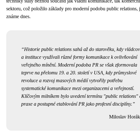
techniky staly běžnou součástí jak vládní komunikace, tak komerčn
sektoru, což položilo základy pro moderní podobu public relations, j
známe dnes.
Historie public relations sahá až do starověku, kdy vládco
a instituce využívali různé formy komunikace k ovlivňování
veřejného mínění. Moderní podoba PR se však zformovala
teprve na přelomu 19. a 20. století v USA, kdy průmyslové
revoluce a rozvoj masových médií vytvořily potřebu
systematické komunikace mezi organizacemi a veřejností.
Klíčovým milníkem bylo uvedení termínu "public relations"
praxe a postupné etablování PR jako profesní disciplíny.
Miloslav Horák