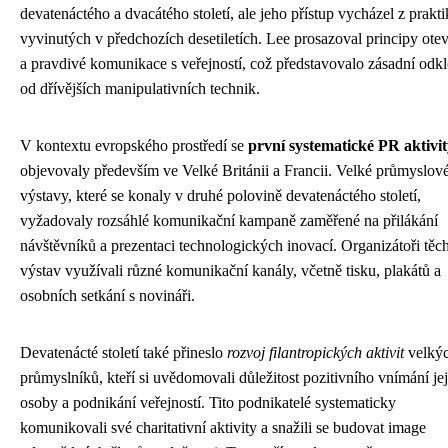
devatenáctého a dvacátého století, ale jeho přístup vycházel z prakti
vyvinutých v předchozích desetiletích. Lee prosazoval principy ote
a pravdivé komunikace s veřejností, což představovalo zásadní odk
od dřívějších manipulativních technik.
V kontextu evropského prostředí se
první systematické PR aktivi
objevovaly především ve Velké Británii a Francii. Velké průmyslov
výstavy, které se konaly v druhé polovině devatenáctého století,
vyžadovaly rozsáhlé komunikační kampaně zaměřené na přilákání
návštěvníků a prezentaci technologických inovací. Organizátoři těc
výstav využívali různé komunikační kanály, včetně tisku, plakátů a
osobních setkání s novináři.
Devatenácté století také přineslo
rozvoj filantropických aktivit
velký
průmyslníků, kteří si uvědomovali důležitost pozitivního vnímání je
osoby a podnikání veřejností. Tito podnikatelé systematicky
komunikovali své charitativní aktivity a snažili se budovat image