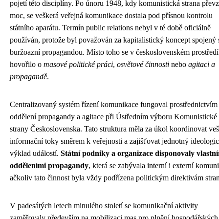
pojetí této disciplíny. Po únoru 1948, kdy komunistická strana převz
moc, se veškerá veřejná komunikace dostala pod přísnou kontrolu
státního aparátu. Termín public relations nebyl v té době oficiálně
používán, protože byl považován za kapitalistický koncept spojený 
buržoazní propagandou. Místo toho se v československém prostředí
hovořilo o
masové politické práci
,
osvětové činnosti
nebo
agitaci a
propagandě
.
Centralizovaný systém řízení komunikace fungoval prostřednictvím
oddělení propagandy a agitace při Ústředním výboru Komunistické
strany Československa. Tato struktura měla za úkol koordinovat ve
informační toky směrem k veřejnosti a zajišťovat jednotný ideologi
výklad událostí.
Státní podniky a organizace disponovaly vlastn
odděleními propagandy
, která se zabývala interní i externí komuni
ačkoliv tato činnost byla vždy podřízena politickým direktivám stra
V padesátých letech minulého století se komunikační aktivity
zaměřovaly především na mobilizaci mas pro plnění hospodářských