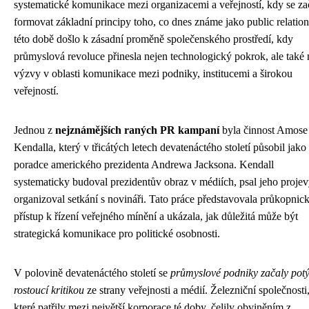
systematické komunikace mezi organizacemi a veřejností, kdy se za
formovat základní principy toho, co dnes známe jako public relatio
této době došlo k zásadní proměně společenského prostředí, kdy
průmyslová revoluce přinesla nejen technologický pokrok, ale také
výzvy v oblasti komunikace mezi podniky, institucemi a širokou
veřejností.
Jednou z
nejznámějších raných PR kampaní
byla činnost Amose
Kendalla, který v třicátých letech devatenáctého století působil jako
poradce amerického prezidenta Andrewa Jacksona. Kendall
systematicky budoval prezidentův obraz v médiích, psal jeho projev
organizoval setkání s novináři. Tato práce představovala průkopnic
přístup k řízení veřejného mínění a ukázala, jak důležitá může být
strategická komunikace pro politické osobnosti.
V polovině devatenáctého století se
průmyslové podniky začaly potý
rostoucí kritikou
ze strany veřejnosti a médií. Železniční společnosti
které patřily mezi největší korporace té doby, čelily obviněním z