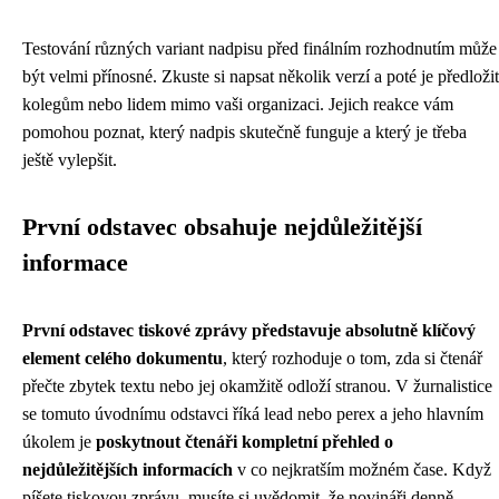
Testování různých variant nadpisu před finálním rozhodnutím může
být velmi přínosné. Zkuste si napsat několik verzí a poté je předložit
kolegům nebo lidem mimo vaši organizaci. Jejich reakce vám
pomohou poznat, který nadpis skutečně funguje a který je třeba
ještě vylepšit.
První odstavec obsahuje nejdůležitější
informace
První odstavec tiskové zprávy představuje absolutně klíčový
element celého dokumentu
, který rozhoduje o tom, zda si čtenář
přečte zbytek textu nebo jej okamžitě odloží stranou. V žurnalistice
se tomuto úvodnímu odstavci říká lead nebo perex a jeho hlavním
úkolem je
poskytnout čtenáři kompletní přehled o
nejdůležitějších informacích
v co nejkratším možném čase. Když
píšete tiskovou zprávu, musíte si uvědomit, že novináři denně