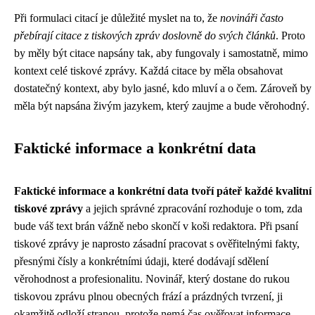
Při formulaci citací je důležité myslet na to, že
novináři často
přebírají citace z tiskových zpráv doslovně do svých článků
. Proto
by měly být citace napsány tak, aby fungovaly i samostatně, mimo
kontext celé tiskové zprávy. Každá citace by měla obsahovat
dostatečný kontext, aby bylo jasné, kdo mluví a o čem. Zároveň by
měla být napsána živým jazykem, který zaujme a bude věrohodný.
Faktické informace a konkrétní data
Faktické informace a konkrétní data tvoří páteř každé kvalitní
tiskové zprávy
a jejich správné zpracování rozhoduje o tom, zda
bude váš text brán vážně nebo skončí v koši redaktora. Při psaní
tiskové zprávy je naprosto zásadní pracovat s ověřitelnými fakty,
přesnými čísly a konkrétními údaji, které dodávají sdělení
věrohodnost a profesionalitu. Novinář, který dostane do rukou
tiskovou zprávu plnou obecných frází a prázdných tvrzení, ji
okamžitě odloží stranou, protože nemá čas ověřovat informace,