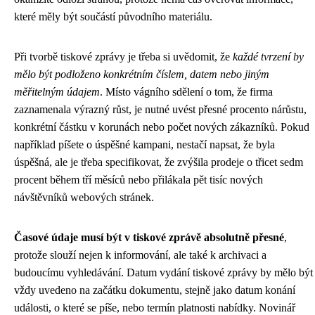
které měly být součástí původního materiálu.
Při tvorbě tiskové zprávy je třeba si uvědomit, že
každé tvrzení by
mělo být podloženo konkrétním číslem, datem nebo jiným
měřitelným údajem
. Místo vágního sdělení o tom, že firma
zaznamenala výrazný růst, je nutné uvést přesné procento nárůstu,
konkrétní částku v korunách nebo počet nových zákazníků. Pokud
například píšete o úspěšné kampani, nestačí napsat, že byla
úspěšná, ale je třeba specifikovat, že zvýšila prodeje o třicet sedm
procent během tří měsíců nebo přilákala pět tisíc nových
návštěvníků webových stránek.
Časové údaje musí být v tiskové zprávě absolutně přesné
,
protože slouží nejen k informování, ale také k archivaci a
budoucímu vyhledávání. Datum vydání tiskové zprávy by mělo být
vždy uvedeno na začátku dokumentu, stejně jako datum konání
události, o které se píše, nebo termín platnosti nabídky. Novinář