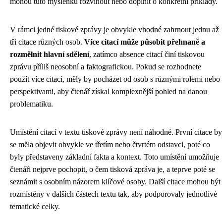
mohou tuto myšlenku rozvinout nebo doplnit o konkrétní příklady.
V rámci jedné tiskové zprávy je obvykle vhodné zahrnout jednu až
tři citace různých osob.
Více citací může působit přehnaně a
rozmělnit hlavní sdělení
, zatímco absence citací činí tiskovou
zprávu příliš neosobní a faktografickou. Pokud se rozhodnete
použít více citací, měly by pocházet od osob s různými rolemi nebo
perspektivami, aby čtenář získal komplexnější pohled na danou
problematiku.
Umístění citací v textu tiskové zprávy není náhodné. První citace by
se měla objevit obvykle ve třetím nebo čtvrtém odstavci, poté co
byly představeny základní fakta a kontext. Toto umístění umožňuje
čtenáři nejprve pochopit, o čem tisková zpráva je, a teprve poté se
seznámit s osobním názorem klíčové osoby. Další citace mohou být
rozmístěny v dalších částech textu tak, aby podporovaly jednotlivé
tematické celky.