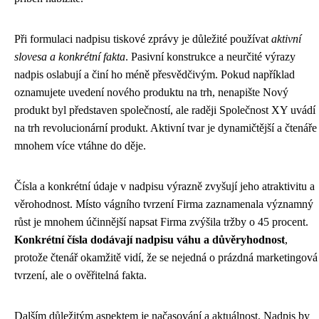
Při formulaci nadpisu tiskové zprávy je důležité používat
aktivní
slovesa a konkrétní fakta
. Pasivní konstrukce a neurčité výrazy
nadpis oslabují a činí ho méně přesvědčivým. Pokud například
oznamujete uvedení nového produktu na trh, nenapište Nový
produkt byl představen společností, ale raději Společnost XY uvádí
na trh revolucionární produkt. Aktivní tvar je dynamičtější a čtenáře
mnohem více vtáhne do děje.
Čísla a konkrétní údaje v nadpisu výrazně zvyšují jeho atraktivitu a
věrohodnost. Místo vágního tvrzení Firma zaznamenala významný
růst je mnohem účinnější napsat Firma zvýšila tržby o 45 procent.
Konkrétní čísla dodávají nadpisu váhu a důvěryhodnost
,
protože čtenář okamžitě vidí, že se nejedná o prázdná marketingová
tvrzení, ale o ověřitelná fakta.
Dalším důležitým aspektem je načasování a aktuálnost. Nadpis by