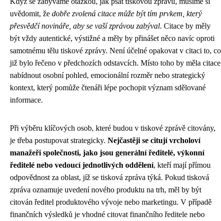
Když se zabýváme otázkou, jak psát tiskovou zprávu, musíme si
uvědomit, že
dobře zvolená citace může být tím prvkem, který
přesvědčí novináře, aby se vaší zprávou zabýval
. Citace by měly
být vždy autentické, výstižné a měly by přinášet něco navíc oproti
samotnému tělu tiskové zprávy. Není účelné opakovat v citaci to, co
již bylo řečeno v předchozích odstavcích. Místo toho by měla citace
nabídnout osobní pohled, emocionální rozměr nebo strategický
kontext, který pomůže čtenáři lépe pochopit význam sdělované
informace.
Při výběru klíčových osob, které budou v tiskové zprávě citovány,
je třeba postupovat strategicky.
Nejčastěji se citují vrcholoví
manažeři společnosti, jako jsou generální ředitelé, výkonní
ředitelé nebo vedoucí jednotlivých oddělení
, kteří mají přímou
odpovědnost za oblast, jíž se tisková zpráva týká. Pokud tisková
zpráva oznamuje uvedení nového produktu na trh, měl by být
citován ředitel produktového vývoje nebo marketingu. V případě
finančních výsledků je vhodné citovat finančního ředitele nebo