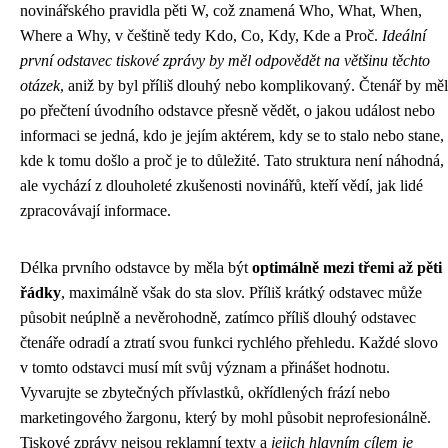
novinářského pravidla pěti W, což znamená Who, What, When,
Where a Why, v češtině tedy Kdo, Co, Kdy, Kde a Proč.
Ideální
první odstavec tiskové zprávy by měl odpovědět na většinu těchto
otázek
, aniž by byl příliš dlouhý nebo komplikovaný. Čtenář by měl
po přečtení úvodního odstavce přesně vědět, o jakou událost nebo
informaci se jedná, kdo je jejím aktérem, kdy se to stalo nebo stane,
kde k tomu došlo a proč je to důležité. Tato struktura není náhodná,
ale vychází z dlouholeté zkušenosti novinářů, kteří vědí, jak lidé
zpracovávají informace.
Délka prvního odstavce by měla být
optimálně mezi třemi až pěti
řádky
, maximálně však do sta slov. Příliš krátký odstavec může
působit neúplně a nevěrohodně, zatímco příliš dlouhý odstavec
čtenáře odradí a ztratí svou funkci rychlého přehledu. Každé slovo
v tomto odstavci musí mít svůj význam a přinášet hodnotu.
Vyvarujte se zbytečných přívlastků, okřídlených frází nebo
marketingového žargonu, který by mohl působit neprofesionálně.
Tiskové zprávy nejsou reklamní texty a
jejich hlavním cílem je