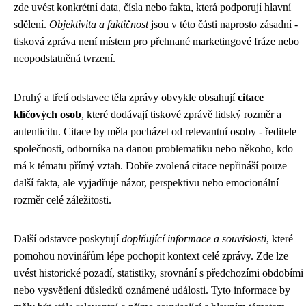
zde uvést konkrétní data, čísla nebo fakta, která podporují hlavní
sdělení.
Objektivita a faktičnost
jsou v této části naprosto zásadní -
tisková zpráva není místem pro přehnané marketingové fráze nebo
neopodstatněná tvrzení.
Druhý a třetí odstavec těla zprávy obvykle obsahují
citace
klíčových osob
, které dodávají tiskové zprávě lidský rozměr a
autenticitu. Citace by měla pocházet od relevantní osoby - ředitele
společnosti, odborníka na danou problematiku nebo někoho, kdo
má k tématu přímý vztah. Dobře zvolená citace nepřináší pouze
další fakta, ale vyjadřuje názor, perspektivu nebo emocionální
rozměr celé záležitosti.
Další odstavce poskytují
doplňující informace a souvislosti
, které
pomohou novinářům lépe pochopit kontext celé zprávy. Zde lze
uvést historické pozadí, statistiky, srovnání s předchozími obdobími
nebo vysvětlení důsledků oznámené události. Tyto informace by