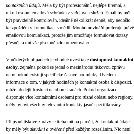
kontaktních údajů
. Měla by být profesionální, nejlépe firemní, a
nikoli osobní emailová schránka z veřejných služeb. Email by měl
být pravidelně kontrolován, ideálně několikrát denně, aby nedošlo
ke zpoždění v komunikaci s médii. Mnoho novinářů preferuje právě
emailovou komunikaci, protože jim umožňuje formulovat dotazy
přesněji a mít vše písemně zdokumentováno.
V některých případech je vhodné uvést také
dostupnost kontaktní
osoby
, zejména pokud se jedná o mezinárodní tiskovou zprávu
nebo pokud existují specifické časové podmínky. Uvedení
informace o tom, v jakých hodinách je kontaktní osoba k dispozici,
může předejít frustraci na obou stranách. Pokud organizace
disponuje více kontaktními osobami pro různé oblasti nebo regiony,
měly by být všechny relevantní kontakty jasně specifikovány.
Při psaní tiskové zprávy je třeba mít na paměti, že kontaktní údaje
by měly být
aktuální a ověřené
před každým rozesláním. Nic není