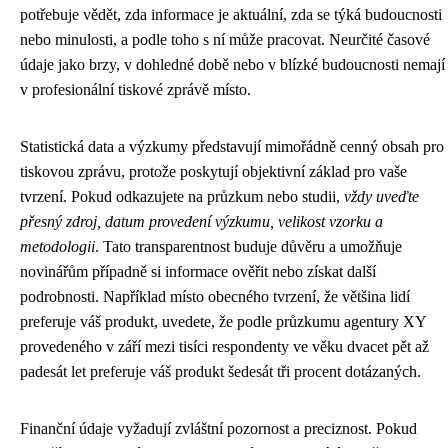
potřebuje vědět, zda informace je aktuální, zda se týká budoucnosti
nebo minulosti, a podle toho s ní může pracovat. Neurčité časové
údaje jako brzy, v dohledné době nebo v blízké budoucnosti nemají
v profesionální tiskové zprávě místo.
Statistická data a výzkumy představují mimořádně cenný obsah pro
tiskovou zprávu, protože poskytují objektivní základ pro vaše
tvrzení. Pokud odkazujete na průzkum nebo studii,
vždy uveďte
přesný zdroj, datum provedení výzkumu, velikost vzorku a
metodologii
. Tato transparentnost buduje důvěru a umožňuje
novinářům případně si informace ověřit nebo získat další
podrobnosti. Například místo obecného tvrzení, že většina lidí
preferuje váš produkt, uvedete, že podle průzkumu agentury XY
provedeného v září mezi tisíci respondenty ve věku dvacet pět až
padesát let preferuje váš produkt šedesát tři procent dotázaných.
Finanční údaje vyžadují zvláštní pozornost a preciznost. Pokud