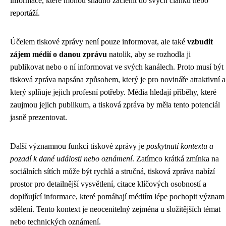
informace, které mohou snadno začlenit do svých článků nebo
reportáží.
Účelem tiskové zprávy není pouze informovat, ale také
vzbudit
zájem médií o danou zprávu
natolik, aby se rozhodla ji
publikovat nebo o ní informovat ve svých kanálech. Proto musí být
tisková zpráva napsána způsobem, který je pro novináře atraktivní a
který splňuje jejich profesní potřeby. Média hledají příběhy, které
zaujmou jejich publikum, a tisková zpráva by měla tento potenciál
jasně prezentovat.
Další významnou funkcí tiskové zprávy je
poskytnutí kontextu a
pozadí k dané události nebo oznámení
. Zatímco krátká zmínka na
sociálních sítích může být rychlá a stručná, tisková zpráva nabízí
prostor pro detailnější vysvětlení, citace klíčových osobností a
doplňující informace, které pomáhají médiím lépe pochopit význam
sdělení. Tento kontext je neocenitelný zejména u složitějších témat
nebo technických oznámení.