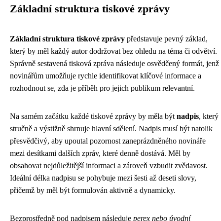
Základní struktura tiskové zprávy
Základní struktura tiskové zprávy
představuje pevný základ,
který by měl každý autor dodržovat bez ohledu na téma či odvětví.
Správně sestavená tisková zpráva následuje osvědčený formát, jenž
novinářům umožňuje rychle identifikovat klíčové informace a
rozhodnout se, zda je příběh pro jejich publikum relevantní.
Na samém začátku každé tiskové zprávy by měla být
nadpis
, který
stručně a výstižně shrnuje hlavní sdělení. Nadpis musí být natolik
přesvědčivý, aby upoutal pozornost zaneprázdněného novináře
mezi desítkami dalších zpráv, které denně dostává. Měl by
obsahovat nejdůležitější informaci a zároveň vzbudit zvědavost.
Ideální délka nadpisu se pohybuje mezi šesti až deseti slovy,
přičemž by měl být formulován aktivně a dynamicky.
Bezprostředně pod nadpisem následuje
perex nebo úvodní