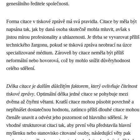
generálního ředitele společnosti.
Forma citace v tiskové zprávě má svá pravidla. Citace by měla být
napsána tak, jak by daná osoba skutečně mohla mluvit, avšak s
jistou mírou profesionality a uhlazenosti. Je třeba se vyvarovat příliš
technického žargonu, pokud se tisková zpráva neobrací na úzce
specializované médium. Zároveň by citace neměla být příliš
neformální nebo hovorová, což by mohlo snížit důvěryhodnost
celého sdělení.
Délka citace je dalším důležitým faktorem, který ovlivňuje čitelnost
tiskové zprávy
. Optimální délka jedné citace se pohybuje mezi
dvěma až čtyřmi větami. Kratší citace mohou působit povrchně a
nepřinášet dostatečnou hodnotu, zatímco příliš dlouhé citace mohou
čtenáře unavit a odvést jeho pozornost od hlavního sdělení. Je
vhodné strukturovat citaci tak, aby první věta představila hlavní
myšlenku nebo stanovisko citované osoby, následující věty pak