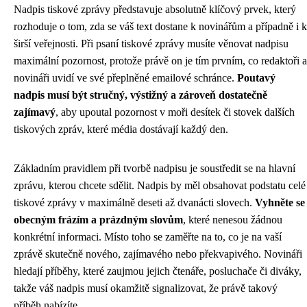
Nadpis tiskové zprávy představuje absolutně klíčový prvek, který
rozhoduje o tom, zda se váš text dostane k novinářům a případně i k
širší veřejnosti. Při psaní tiskové zprávy musíte věnovat nadpisu
maximální pozornost, protože právě on je tím prvním, co redaktoři a
novináři uvidí ve své přeplněné emailové schránce.
Poutavý
nadpis musí být stručný, výstižný a zároveň dostatečně
zajímavý
, aby upoutal pozornost v moři desítek či stovek dalších
tiskových zpráv, které média dostávají každý den.
Základním pravidlem při tvorbě nadpisu je soustředit se na hlavní
zprávu, kterou chcete sdělit. Nadpis by měl obsahovat podstatu celé
tiskové zprávy v maximálně deseti až dvanácti slovech.
Vyhněte se
obecným frázím a prázdným slovům
, které nenesou žádnou
konkrétní informaci. Místo toho se zaměřte na to, co je na vaší
zprávě skutečně nového, zajímavého nebo překvapivého. Novináři
hledají příběhy, které zaujmou jejich čtenáře, posluchače či diváky,
takže váš nadpis musí okamžitě signalizovat, že právě takový
příběh nabízíte.