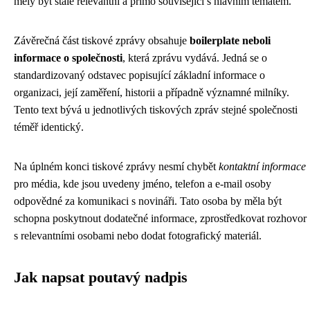
měly být stále relevantní a přímo související s hlavním tématem.
Závěrečná část tiskové zprávy obsahuje
boilerplate neboli
informace o společnosti
, která zprávu vydává. Jedná se o
standardizovaný odstavec popisující základní informace o
organizaci, její zaměření, historii a případně významné milníky.
Tento text bývá u jednotlivých tiskových zpráv stejné společnosti
téměř identický.
Na úplném konci tiskové zprávy nesmí chybět
kontaktní informace
pro média, kde jsou uvedeny jméno, telefon a e-mail osoby
odpovědné za komunikaci s novináři. Tato osoba by měla být
schopna poskytnout dodatečné informace, zprostředkovat rozhovor
s relevantními osobami nebo dodat fotografický materiál.
Jak napsat poutavý nadpis