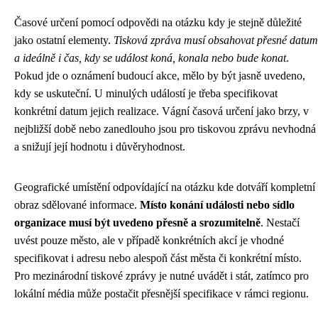
Časové určení pomocí odpovědi na otázku kdy je stejně důležité
jako ostatní elementy.
Tisková zpráva musí obsahovat přesné datum
a ideálně i čas, kdy se událost koná, konala nebo bude konat
.
Pokud jde o oznámení budoucí akce, mělo by být jasně uvedeno,
kdy se uskuteční. U minulých událostí je třeba specifikovat
konkrétní datum jejich realizace. Vágní časová určení jako brzy, v
nejbližší době nebo zanedlouho jsou pro tiskovou zprávu nevhodná
a snižují její hodnotu i důvěryhodnost.
Geografické umístění odpovídající na otázku kde dotváří kompletní
obraz sdělované informace.
Místo konání události nebo sídlo
organizace musí být uvedeno přesně a srozumitelně
. Nestačí
uvést pouze město, ale v případě konkrétních akcí je vhodné
specifikovat i adresu nebo alespoň část města či konkrétní místo.
Pro mezinárodní tiskové zprávy je nutné uvádět i stát, zatímco pro
lokální média může postačit přesnější specifikace v rámci regionu.