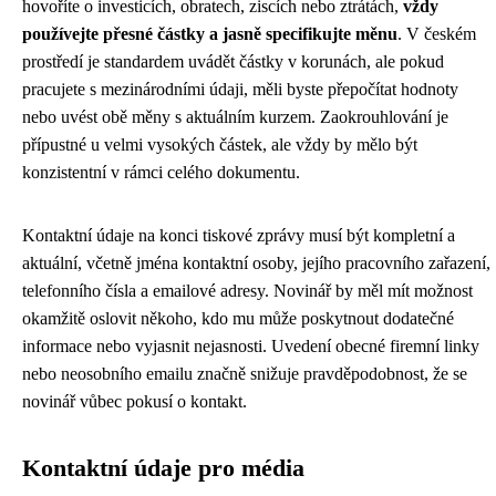
hovoříte o investicích, obratech, ziscích nebo ztrátách,
vždy
používejte přesné částky a jasně specifikujte měnu
. V českém
prostředí je standardem uvádět částky v korunách, ale pokud
pracujete s mezinárodními údaji, měli byste přepočítat hodnoty
nebo uvést obě měny s aktuálním kurzem. Zaokrouhlování je
přípustné u velmi vysokých částek, ale vždy by mělo být
konzistentní v rámci celého dokumentu.
Kontaktní údaje na konci tiskové zprávy musí být kompletní a
aktuální, včetně jména kontaktní osoby, jejího pracovního zařazení,
telefonního čísla a emailové adresy. Novinář by měl mít možnost
okamžitě oslovit někoho, kdo mu může poskytnout dodatečné
informace nebo vyjasnit nejasnosti. Uvedení obecné firemní linky
nebo neosobního emailu značně snižuje pravděpodobnost, že se
novinář vůbec pokusí o kontakt.
Kontaktní údaje pro média