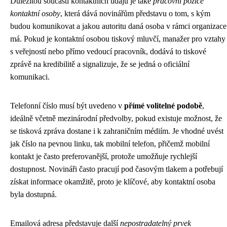
Důležitou součástí kontaktních údajů je také
pracovní pozice
kontaktní osoby
, která dává novinářům představu o tom, s kým
budou komunikovat a jakou autoritu daná osoba v rámci organizace
má. Pokud je kontaktní osobou tiskový mluvčí, manažer pro vztahy
s veřejností nebo přímo vedoucí pracovník, dodává to tiskové
zprávě na kredibilitě a signalizuje, že se jedná o oficiální
komunikaci.
Telefonní číslo musí být uvedeno v
přímé volitelné podobě
,
ideálně včetně mezinárodní předvolby, pokud existuje možnost, že
se tisková zpráva dostane i k zahraničním médiím. Je vhodné uvést
jak číslo na pevnou linku, tak mobilní telefon, přičemž mobilní
kontakt je často preferovanější, protože umožňuje rychlejší
dostupnost. Novináři často pracují pod časovým tlakem a potřebují
získat informace okamžitě, proto je klíčové, aby kontaktní osoba
byla dostupná.
Emailová adresa představuje další
nepostradatelný prvek