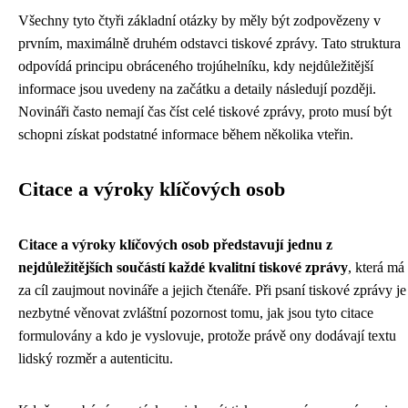
Všechny tyto čtyři základní otázky by měly být zodpovězeny v
prvním, maximálně druhém odstavci tiskové zprávy. Tato struktura
odpovídá principu obráceného trojúhelníku, kdy nejdůležitější
informace jsou uvedeny na začátku a detaily následují později.
Novináři často nemají čas číst celé tiskové zprávy, proto musí být
schopni získat podstatné informace během několika vteřin.
Citace a výroky klíčových osob
Citace a výroky klíčových osob představují jednu z
nejdůležitějších součástí každé kvalitní tiskové zprávy
, která má
za cíl zaujmout novináře a jejich čtenáře. Při psaní tiskové zprávy je
nezbytné věnovat zvláštní pozornost tomu, jak jsou tyto citace
formulovány a kdo je vyslovuje, protože právě ony dodávají textu
lidský rozměr a autenticitu.