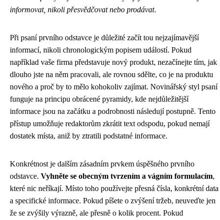
informovat, nikoli přesvědčovat nebo prodávat
.
Při psaní prvního odstavce je důležité začít tou nejzajímavější
informací, nikoli chronologickým popisem událostí. Pokud
například vaše firma představuje nový produkt, nezačínejte tím, jak
dlouho jste na něm pracovali, ale rovnou sdělte, co je na produktu
nového a proč by to mělo kohokoliv zajímat. Novinářský styl psaní
funguje na principu obrácené pyramidy, kde nejdůležitější
informace jsou na začátku a podrobnosti následují postupně. Tento
přístup umožňuje redaktorům zkrátit text odspodu, pokud nemají
dostatek místa, aniž by ztratili podstatné informace.
Konkrétnost je dalším zásadním prvkem úspěšného prvního
odstavce.
Vyhněte se obecným tvrzením a vágním formulacím
,
které nic neříkají. Místo toho používejte přesná čísla, konkrétní data
a specifické informace. Pokud píšete o zvýšení tržeb, neuveďte jen
že se zvýšily výrazně, ale přesně o kolik procent. Pokud