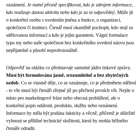
oznámení.
Je nutné přesně specifikovat, kdo je zdrojem informace,
kdo realizuje danou aktivitu nebo kdo je za ni odpovědný
. Může jít
o konkrétní osobu s uvedením jména a funkce, o organizaci,
společnost či instituci. Čtenář musí okamžitě pochopit, kdo stojí za
sdělovanou informací a kdo je jejím garantem. Vágní formulace
typu my nebo naše společnost bez konkrétního uvedení názvu jsou
nepřijatelné a působí neprofesionálně.
Odpověď na otázku co představuje samotné jádro tiskové zprávy.
Musí být formulována jasně, srozumitelně a bez zbytečných
ozdob
. Co se vlastně děje, co se oznámuje, co je předmětem sdělení
- to vše musí být čtenáři zřejmé již po přečtení prvních vět. Nejde o
místo pro marketingové fráze nebo obecná prohlášení, ale o
konkrétní popis události, produktu, služby nebo oznámení.
Informace by měla být podána fakticky a věcně, přičemž je důležité
vyhnout se přílišné technické složitosti, která by mohla běžného
čtenáře odradit.