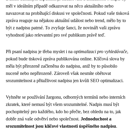
měl v ideálním případě odkazovat na něco aktuálního nebo
navazovat na probíhající diskusi ve společnosti. Pokud vaše tisková
zpráva reaguje na nějakou aktuální událost nebo trend, mělo by to
být z nadpisu patrné. To zvyšuje šanci, že novináři vaši zprávu
vyhodnotí jako relevantní pro své publikum právě teď.
Při psaní nadpisu je třeba myslet i na
optimalizaci pro vyhledávače
,
pokud bude tisková zpráva publikována online. Klíčová slova by
měla být přirozeně začleněna do nadpisu, aniž by to působilo
nuceně nebo nepřirozeně. Zároveň však nesmíte obětovat
srozumitelnost a přitažlivost nadpisu jen kvůli SEO optimalizaci.
Vyhněte se používání žargonu, odborných termínů nebo interních
zkratek, které nemusí být všem srozumitelné. Nadpis musí být
pochopitelný pro každého, kdo ho přečte, bez ohledu na to, jak
dobře zná vaše odvětví nebo společnost.
Jednoduchost a
srozumitelnost jsou klíčové vlastnosti úspěšného nadpisu
.