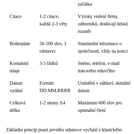
začátku
Citace
1-2 citace,
Výroky vedení firmy,
každá 2-3 věty
odborníků, dodávají lidský
rozměr
Boilerplate
50-100 slov, 1
Standardní informace o
odstavec
společnosti, vždy na konci
Kontaktní
3-5 řádků
Jméno, telefon, e-mail
údaje
tiskového mluvčího
Datum
Formát:
Umístění v záhlaví, aktuální
vydání
DD.MM.RRRR
datum
Celková
1-2 strany A4
Maximum 600 slov pro
délka
optimální čtení
Základní princip psaní prvního odstavce vychází z klasického