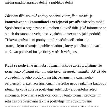
média snadno zpracovatelný a publikovatelný.
Základní účel tiskové zprávy spočívá v tom, že
umožňuje
kontrolovanou komunikaci s veřejností prostřednictvím médií
.
Společnosti a organizace tak mohou aktivně řídit, jaké informace se
o nich dostanou na veřejnost, v jakém kontextu a v jaké podobě.
Tisková zpráva není pouhým informačním sdělením, ale
strategickým nástrojem public relations, který pomáhá budovat a
udržovat pozitivní image firmy v očích veřejnosti.
Když se podíváme na hlubší význam tiskové zprávy, zjistíme, že
slouží jako oficiální záznam důležitých firemních milníků
. Ať už jde
o uvedení nového produktu na trh, oznámení významného
partnerství, prezentaci finančních výsledků nebo reakci na krizovou
situaci, tisková zpráva poskytuje autentický a ověřitelný zdroj
informací. Novináři a redaktoři oceňují tento formát, protože jim
šetří čas při ověřování faktů a poskytuje jim strukturované