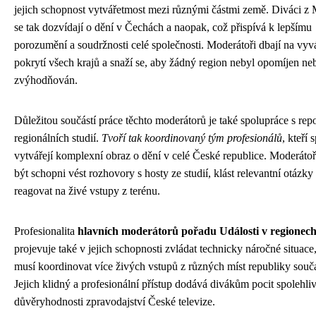
jejich schopnost vytvářetmost mezi různými částmi země. Diváci z
se tak dozvídají o dění v Čechách a naopak, což přispívá k lepšímu
porozumění a soudržnosti celé společnosti. Moderátoři dbají na vy
pokrytí všech krajů a snaží se, aby žádný region nebyl opomíjen ne
zvýhodňován.
Důležitou součástí práce těchto moderátorů je také spolupráce s repo
regionálních studií.
Tvoří tak koordinovaný tým profesionálů
, kteří 
vytvářejí komplexní obraz o dění v celé České republice. Moderátoř
být schopni vést rozhovory s hosty ze studií, klást relevantní otázky
reagovat na živé vstupy z terénu.
Profesionalita
hlavních moderátorů pořadu Události v regionec
projevuje také v jejich schopnosti zvládat technicky náročné situace
musí koordinovat více živých vstupů z různých míst republiky souč
Jejich klidný a profesionální přístup dodává divákům pocit spolehliv
důvěryhodnosti zpravodajství České televize.