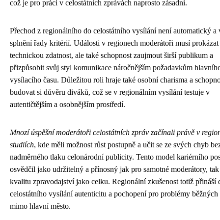
což je pro práci v celostátních zprávách naprosto zásadní.
Přechod z regionálního do celostátního vysílání není automatický a
splnění řady kritérií. Události v regionech moderátoři musí prokázat
technickou zdatnost, ale také schopnost zaujmout širší publikum a
přizpůsobit svůj styl komunikace náročnějším požadavkům hlavníh
vysílacího času. Důležitou roli hraje také osobní charisma a schopno
budovat si důvěru diváků, což se v regionálním vysílání testuje v
autentičtějším a osobnějším prostředí.
Mnozí úspěšní moderátoři celostátních zpráv začínali právě v regio
studiích
, kde měli možnost růst postupně a učit se ze svých chyb be
nadměrného tlaku celonárodní publicity. Tento model kariérního po
osvědčil jako udržitelný a přínosný jak pro samotné moderátory, tak
kvalitu zpravodajství jako celku. Regionální zkušenost totiž přináší 
celostátního vysílání autenticitu a pochopení pro problémy běžných 
mimo hlavní město.