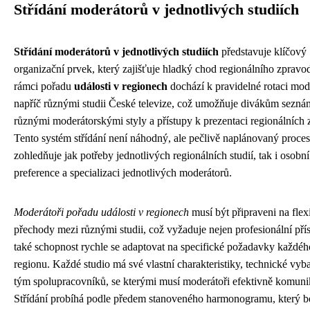
Střídání moderátorů v jednotlivých studiích
Střídání moderátorů v jednotlivých studiích
představuje klíčový
organizační prvek, který zajišťuje hladký chod regionálního zpravod
rámci pořadu
události v regionech
dochází k pravidelné rotaci mod
napříč různými studii České televize, což umožňuje divákům seznám
různými moderátorskými styly a přístupy k prezentaci regionálních 
Tento systém střídání není náhodný, ale pečlivě naplánovaný proces
zohledňuje jak potřeby jednotlivých regionálních studií, tak i osobní
preference a specializaci jednotlivých moderátorů.
Moderátoři pořadu události v regionech
musí být připraveni na flexi
přechody mezi různými studii, což vyžaduje nejen profesionální přís
také schopnost rychle se adaptovat na specifické požadavky každéh
regionu. Každé studio má své vlastní charakteristiky, technické vyb
tým spolupracovníků, se kterými musí moderátoři efektivně komuni
Střídání probíhá podle předem stanoveného harmonogramu, který b