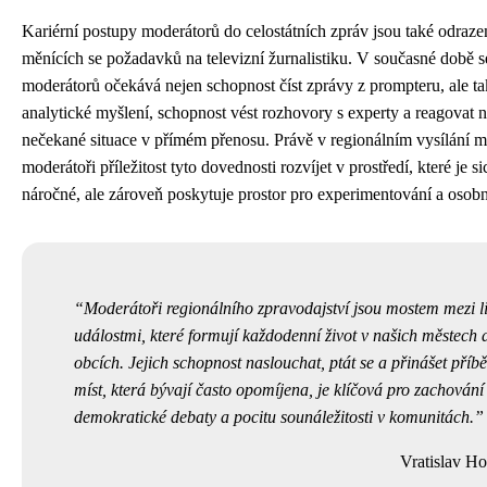
Kariérní postupy moderátorů do celostátních zpráv jsou také odraz
měnících se požadavků na televizní žurnalistiku. V současné době s
moderátorů očekává nejen schopnost číst zprávy z prompteru, ale t
analytické myšlení, schopnost vést rozhovory s experty a reagovat 
nečekané situace v přímém přenosu. Právě v regionálním vysílání m
moderátoři příležitost tyto dovednosti rozvíjet v prostředí, které je si
náročné, ale zároveň poskytuje prostor pro experimentování a osobní
Moderátoři regionálního zpravodajství jsou mostem mezi l
událostmi, které formují každodenní život v našich městech 
obcích. Jejich schopnost naslouchat, ptát se a přinášet příb
míst, která bývají často opomíjena, je klíčová pro zachování
demokratické debaty a pocitu sounáležitosti v komunitách.
Vratislav Ho