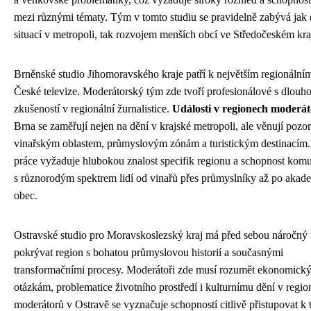
mezi různými tématy. Tým v tomto studiu se pravidelně zabývá jak
situací v metropoli, tak rozvojem menších obcí ve Středočeském kraj
Brněnské studio Jihomoravského kraje patří k největším regionální
České televize. Moderátorský tým zde tvoří profesionálové s dlouho
zkušeností v regionální žurnalistice.
Události v regionech moderát
Brna se zaměřují nejen na dění v krajské metropoli, ale věnují pozor
vinařským oblastem, průmyslovým zónám a turistickým destinacím. 
práce vyžaduje hlubokou znalost specifik regionu a schopnost kom
s různorodým spektrem lidí od vinařů přes průmyslníky až po aka
obec.
Ostravské studio pro Moravskoslezský kraj má před sebou náročný
pokrývat region s bohatou průmyslovou historií a současnými
transformačními procesy. Moderátoři zde musí rozumět ekonomick
otázkám, problematice životního prostředí i kulturnímu dění v regi
moderátorů v Ostravě se vyznačuje schopností citlivě přistupovat k