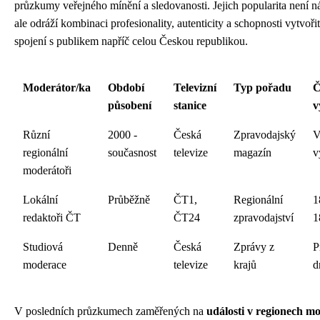
průzkumy veřejného mínění a sledovanosti. Jejich popularita není 
ale odráží kombinaci profesionality, autenticity a schopnosti vytvoři
spojení s publikem napříč celou Českou republikou.
Moderátor/ka
Období
Televizní
Typ pořadu
Č
působení
stanice
v
Různí
2000 -
Česká
Zpravodajský
V
regionální
současnost
televize
magazín
v
moderátoři
Lokální
Průběžně
ČT1,
Regionální
1
redaktoři ČT
ČT24
zpravodajství
1
Studiová
Denně
Česká
Zprávy z
P
moderace
televize
krajů
d
V posledních průzkumech zaměřených na
události v regionech m