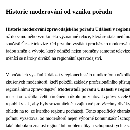
Historie moderování od vzniku pořadu
Historie moderování zpravodajského pořadu Události v region
až do samotného vzniku této významné relace, která se stala nedíln
součástí České televize. Od prvního vysílání procházelo moderován
řadou změn a vývoje, který odrážel nejen proměny samotné televize,
měnící se nároky diváků na regionální zpravodajství.
V počátcích vysílání Událostí v regionech stálo u mikrofonu několi
zkušených moderátorů, kteří položili základy profesionálního přístu
regionálnímu zpravodajství.
Moderátoři pořadu Události v regio
museli od začátku čelit náročnému úkolu prezentovat zprávy z celé
republiky tak, aby byly srozumitelné a zajímavé pro všechny diváky
ohledu na to, ze kterého regionu pocházejí. Tento specifický charak
pořadu vyžadoval od moderátorů nejen výborné komunikační schopn
také hlubokou znalost regionální problematiky a schopnost rychle s