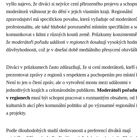
vyšlo najevo, že diváci si nejvíce cení přirozeného projevu a schopn
moderátorů vtáhnout je do dění v jejich vlastním kraji. Regionální
zpravodajství má specifickou povahu, která vyžaduje od moderátor
profesionalitu, ale také hluboké porozumění místním specifikům a 
komunikovat s lidmi z různých koutů země. Průzkumy konzistentně
že
moderátoři pořadu události v regionech
dosahují vysokých hodn
důvěryhodnosti, což je v dnešní době mediálního přesycení obzvláš
Diváci v průzkumech často zdůrazňují, že si cení moderátorů, kteří
prezentovat zprávy z regionů s respektem a pochopením pro místní 
Není to jen o čtení zpráv, ale o vytvoření mostu mezi událostmi v
jednotlivých krajích a celonárodním publikem.
Moderátoři pořadu 
v regionech
musí být schopni pracovat s rozmanitým obsahem, od 
kulturních akcí přes komunální politiku až po významné regionální 
a projekty.
Podle dlouhodobých studií sledovanosti a preferencí diváků mají