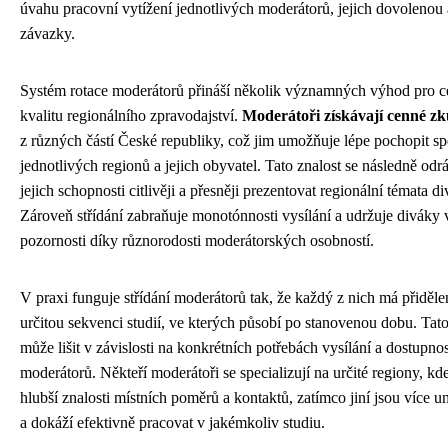
úvahu pracovní vytížení jednotlivých moderátorů, jejich dovolenou 
závazky.
Systém rotace moderátorů přináší několik významných výhod pro 
kvalitu regionálního zpravodajství.
Moderátoři získávají cenné zk
z různých částí České republiky, což jim umožňuje lépe pochopit sp
jednotlivých regionů a jejich obyvatel. Tato znalost se následně odrá
jejich schopnosti citlivěji a přesněji prezentovat regionální témata 
Zároveň střídání zabraňuje monotónnosti vysílání a udržuje diváky 
pozornosti díky různorodosti moderátorských osobností.
V praxi funguje střídání moderátorů tak, že každý z nich má přiděl
určitou sekvenci studií, ve kterých působí po stanovenou dobu. Tat
může lišit v závislosti na konkrétních potřebách vysílání a dostupnos
moderátorů. Někteří moderátoři se specializují na určité regiony, kd
hlubší znalosti místních poměrů a kontaktů, zatímco jiní jsou více u
a dokáží efektivně pracovat v jakémkoliv studiu.