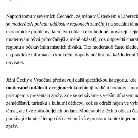
Naproti tomu v severních Čechách, zejména v Ústeckém a Libereck
se
moderátoři pořadu události v regionech
zaměřují na sociální tém
ekonomické problémy, které tyto oblasti dlouhodobě provázejí. Jejic
moderování bývá přímočařejší a méně okázalý, což odpovídá chara
regionu a očekáváním místních diváků. Tito moderátoři často klado
na praktické informace a konkrétní dopady událostí na každodenní 
obyvatel.
Jižní Čechy a Vysočina představují další specifickou kategoriu, kde
moderátoři událostí v regionech
kombinují tradiční hodnoty s mo
přístupem k prezentaci zpráv. Zde se setkáváme s větším důrazem n
zemědělství, turistiku a kulturní dědictví, což se odráží nejen ve výb
témat, ale i ve způsobu jejich podání. Moderátoři z těchto oblastí ča
používají klidnější tempo řeči a věnují více prostoru kontextu jedno
zpráv.