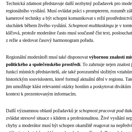
Technická zdatnost představuje další nezbytný požadavek pro mode
regionálního vysílání. Musí ovládat práci s prompterem, rozumět z
kamerové techniky a být schopni komunikovat s režií prostřednictv
sluchátek během živého vysílání.
Schopnost multitaskingu
je v tomt
klíčová, protože moderátor často musí současně číst text, poslouch
z režie a sledovat časový harmonogram pořadu.
Regionální moderátoři musí také disponovat
výbornou znalostí mí
politického a společenského prostředí
. To zahrnuje nejen znalost
funkcí místních představitelů, ale také porozumění složitým vztahů
historickým souvislostem, které formují aktuální dění v regionu. Tat
jim umožňuje klást relevantní otázky hostům a poskytovat divákům
kontext k prezentovaným informacím.
Další významnou oblastí požadavků je
schopnost pracovat pod tla
zvládat stresové situace s klidem a profesionalitou. Živé vysílání ne
chyby a moderátor musí být schopen okamžitě reagovat na nepředv