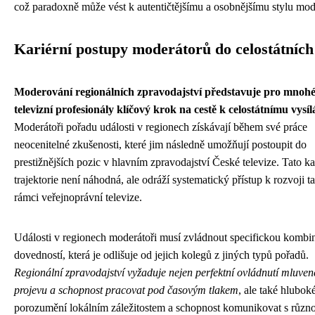
což paradoxně může vést k autentičtějšímu a osobnějšímu stylu mod
Kariérní postupy moderátorů do celostátních
Moderování regionálních zpravodajství představuje pro mnoh
televizní profesionály klíčový krok na cestě k celostátnímu vysíl
Moderátoři pořadu události v regionech získávají během své práce
neocenitelné zkušenosti, které jim následně umožňují postoupit do
prestižnějších pozic v hlavním zpravodajství České televize. Tato ka
trajektorie není náhodná, ale odráží systematický přístup k rozvoji t
rámci veřejnoprávní televize.
Události v regionech moderátoři musí zvládnout specifickou kombi
dovedností, která je odlišuje od jejich kolegů z jiných typů pořadů.
Regionální zpravodajství vyžaduje nejen perfektní ovládnutí mluve
projevu a schopnost pracovat pod časovým tlakem
, ale také hlubok
porozumění lokálním záležitostem a schopnost komunikovat s růz