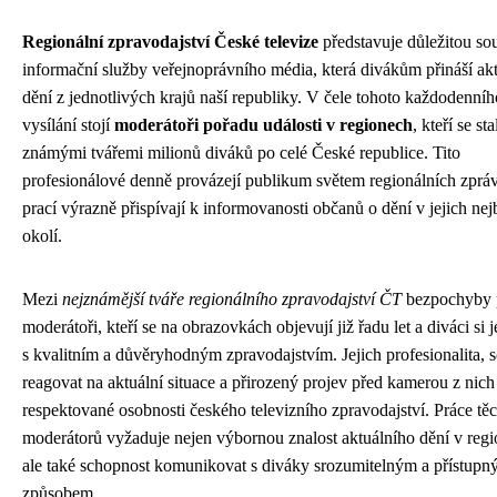
Regionální zpravodajství České televize
představuje důležitou so
informační služby veřejnoprávního média, která divákům přináší akt
dění z jednotlivých krajů naší republiky. V čele tohoto každodenníh
vysílání stojí
moderátoři pořadu události v regionech
, kteří se sta
známými tvářemi milionů diváků po celé České republice. Tito
profesionálové denně provázejí publikum světem regionálních zprá
prací výrazně přispívají k informovanosti občanů o dění v jejich nej
okolí.
Mezi
nejznámější tváře regionálního zpravodajství ČT
bezpochyby p
moderátoři, kteří se na obrazovkách objevují již řadu let a diváci si j
s kvalitním a důvěryhodným zpravodajstvím. Jejich profesionalita, 
reagovat na aktuální situace a přirozený projev před kamerou z nich 
respektované osobnosti českého televizního zpravodajství. Práce tě
moderátorů vyžaduje nejen výbornou znalost aktuálního dění v regi
ale také schopnost komunikovat s diváky srozumitelným a přístup
způsobem.