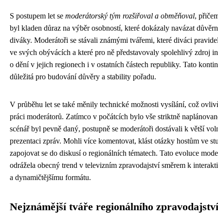
S postupem let se
moderátorský tým rozšiřoval a obměňoval
, přiče
byl kladen důraz na výběr osobností, které dokázaly navázat důvěrn
diváky. Moderátoři se stávali známými tvářemi, které diváci pravidel
ve svých obývácích a které pro ně představovaly spolehlivý zdroj i
o dění v jejich regionech i v ostatních částech republiky. Tato kontin
důležitá pro budování důvěry a stability pořadu.
V průběhu let se také měnily technické možnosti vysílání, což ovliv
práci moderátorů. Zatímco v počátcích bylo vše striktně naplánovan
scénář byl pevně daný, postupně se moderátoři dostávali k větší vol
prezentaci zpráv. Mohli více komentovat, klást otázky hostům ve st
zapojovat se do diskusí o regionálních tématech. Tato evoluce mod
odrážela obecný trend v televizním zpravodajství směrem k interakt
a dynamičtějšímu formátu.
Nejznámější tváře regionálního zpravodajstv