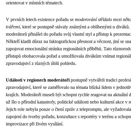
orientovat v místních tématech.
V prvních letech existence pořadu se
moderování střídalo mezi něko
tvářemi
, které se postupně stávaly známými a oblíbenými u diváků
moderátorů přinášel do pořadu svůj vlastní styl a přístup k prezentac
Někteří kladli důraz na faktografickou přesnost a věcnost, jiní se sna
zapojovat emocionální stránku regionálních příběhů. Tato různorod
přístupů obohacovala pořad a umožňovala divákům vnímat regionál
zpravodajství z různých úhlů pohledu.
Události v regionech moderátoři
postupně vytvářeli tradici profes
zpravodajství, které se zaměřovalo na témata blízká lidem v jednotl
krajích. Moderátoři museli být schopni rychle reagovat na aktuální d
už šlo o přírodní katastrofy, politické události nebo kulturní akce v 
Jejich role nebyla pouze o čtení zpráv z telepromptu, ale vyžadovala
zapojení do tvorby pořadu, konzultace s reportéry v terénu a schopn
improvizace při živém vysílání.