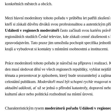
konkrétních městech a obcích.
Mezi hlavní moderátory tohoto pořadu v průběhu let patřili zkušení 
kteří si získali důvěru diváků svou profesionalitou a autentickým př
Události v regionech moderátoři
často začínali svou kariéru právě
regionálních studiích České televize, kde získali cenné zkušenosti s
zpravodajstvím. Tato praxe jim umožnila pochopit specifika jednotl
krajů a vybudovat si kontakty s místními osobnostmi a institucemi.
Práce moderátorů tohoto pořadu je náročná na přípravu i realizaci.
den musí sledovat dění ve všech regionech republiky, vybírat nejdůle
témata a prezentovat je způsobem, který bude srozumitelný a zajím
celostátní publikum.
Moderátoři musí být schopni rychle reagovat 
aktuální události
, ať už se jedná o přírodní katastrofy, dopravní neh
kulturní akce nebo politická rozhodnutí na místní úrovni.
Charakteristickým rysem
moderátorů pořadu Události v regione