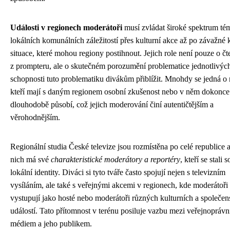
Události v regionech moderátoři
musí zvládat široké spektrum tém
lokálních komunálních záležitostí přes kulturní akce až po závažné 
situace, které mohou regiony postihnout. Jejich role není pouze o čt
z prompteru, ale o skutečném porozumění problematice jednotlivých
schopnosti tuto problematiku divákům přiblížit. Mnohdy se jedná o 
kteří mají s daným regionem osobní zkušenost nebo v něm dokonce
dlouhodobě působí, což jejich moderování činí autentičtějším a
věrohodnějším.
Regionální studia České televize jsou rozmístěna po celé republice 
nich má své
charakteristické moderátory a reportéry
, kteří se stali 
lokální identity. Diváci si tyto tváře často spojují nejen s televizním
vysíláním, ale také s veřejnými akcemi v regionech, kde moderátoři
vystupují jako hosté nebo moderátoři různých kulturních a společe
událostí. Tato přítomnost v terénu posiluje vazbu mezi veřejnopráv
médiem a jeho publikem.