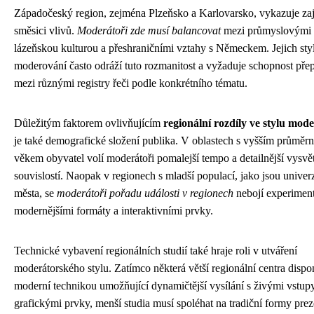
Západočeský region, zejména Plzeňsko a Karlovarsko, vykazuje z
směsici vlivů.
Moderátoři zde musí balancovat
mezi průmyslovými 
lázeňskou kulturou a přeshraničními vztahy s Německem. Jejich sty
moderování často odráží tuto rozmanitost a vyžaduje schopnost přep
mezi různými registry řeči podle konkrétního tématu.
Důležitým faktorem ovlivňujícím
regionální rozdíly ve stylu mod
je také demografické složení publika. V oblastech s vyšším průmě
věkem obyvatel volí moderátoři pomalejší tempo a detailnější vysvět
souvislostí. Naopak v regionech s mladší populací, jako jsou univerz
města, se
moderátoři pořadu události v regionech
nebojí experiment
modernějšími formáty a interaktivními prvky.
Technické vybavení regionálních studií také hraje roli v utváření
moderátorského stylu. Zatímco některá větší regionální centra dispo
moderní technikou umožňující dynamičtější vysílání s živými vstup
grafickými prvky, menší studia musí spoléhat na tradiční formy prez