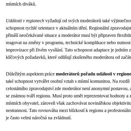
místních diváků.
Události v regionech
vyžadují od svých moderátorů také výjimečno
schopnost rychlé orientace v aktuálním dění. Regionální zpravodajst
přináší neočekávané situace a moderátor musí být připraven flexibil
reagovat na změny v programu, technické komplikace nebo nutnost
improvizace při živém vysílání. Tato schopnost adaptace je jedním z
klíčových požadavků, které odlišují zkušeného moderátora od začát
Důležitým aspektem práce
moderátorů pořadu události v region
také schopnost vytvářet osobní vztah s místní komunitou. Na rozdíl
celostátního zpravodajství zde moderátor není anonymní postavou, a
se známou tváří regionu. Musí proto umět reprezentovat hodnoty a
místních obyvatel, zároveň však zachovávat novinářskou objektivit
nestrannost. Tato rovnováha mezi blízkostí k regionu a profesionální
je často velmi náročná na zvládnutí.