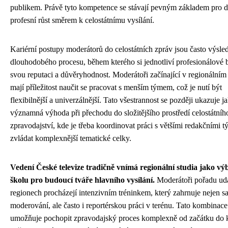
publikem. Právě tyto kompetence se stávají pevným základem pro d
profesní růst směrem k celostátnímu vysílání.
Kariérní postupy moderátorů do celostátních zpráv jsou často výsl
dlouhodobého procesu, během kterého si jednotliví profesionálové 
svou reputaci a důvěryhodnost. Moderátoři začínající v regionálním 
mají příležitost naučit se pracovat s menším týmem, což je nutí být
flexibilnější a univerzálnější. Tato všestrannost se později ukazuje j
významná výhoda při přechodu do složitějšího prostředí celostátníh
zpravodajství, kde je třeba koordinovat práci s většími redakčními 
zvládat komplexnější tematické celky.
Vedení České televize tradičně vnímá regionální studia jako v
školu pro budoucí tváře hlavního vysílání.
Moderátoři pořadu udá
regionech procházejí intenzivním tréninkem, který zahrnuje nejen 
moderování, ale často i reportérskou práci v terénu. Tato kombinace 
umožňuje pochopit zpravodajský proces komplexně od začátku do 