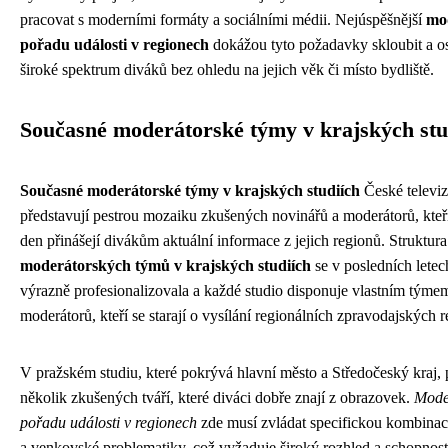
pracovat s moderními formáty a sociálními médii. Nejúspěšnější
mo
pořadu události v regionech
dokážou tyto požadavky skloubit a os
široké spektrum diváků bez ohledu na jejich věk či místo bydliště.
Současné moderátorské týmy v krajských stu
Současné moderátorské týmy v krajských studiích
České televi
představují pestrou mozaiku zkušených novinářů a moderátorů, kteř
den přinášejí divákům aktuální informace z jejich regionů. Struktura
moderátorských týmů v krajských studiích
se v posledních letec
výrazně profesionalizovala a každé studio disponuje vlastním týme
moderátorů, kteří se starají o vysílání regionálních zpravodajských re
V pražském studiu, které pokrývá hlavní město a Středočeský kraj,
několik zkušených tváří, které diváci dobře znají z obrazovek.
Mode
pořadu události v regionech
zde musí zvládat specifickou kombinac
a venkovské problematiky, což vyžaduje široký rozhled a schopnost