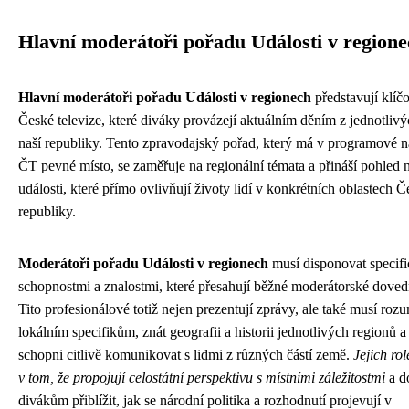
Hlavní moderátoři pořadu Události v region
Hlavní moderátoři pořadu Události v regionech
představují klíč
České televize, které diváky provázejí aktuálním děním z jednotlivý
naší republiky. Tento zpravodajský pořad, který má v programové 
ČT pevné místo, se zaměřuje na regionální témata a přináší pohled 
události, které přímo ovlivňují životy lidí v konkrétních oblastech 
republiky.
Moderátoři pořadu Události v regionech
musí disponovat specif
schopnostmi a znalostmi, které přesahují běžné moderátorské doved
Tito profesionálové totiž nejen prezentují zprávy, ale také musí roz
lokálním specifikům, znát geografii a historii jednotlivých regionů a
schopni citlivě komunikovat s lidmi z různých částí země.
Jejich ro
v tom, že propojují celostátní perspektivu s místními záležitostmi
a d
divákům přiblížit, jak se národní politika a rozhodnutí projevují v