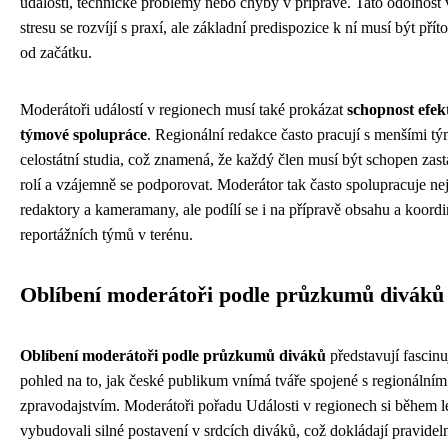
události, technické problémy nebo chyby v přípravě. Tato odolnost 
stresu se rozvíjí s praxí, ale základní predispozice k ní musí být přít
od začátku.
Moderátoři událostí v regionech musí také prokázat
schopnost efek
týmové spolupráce
. Regionální redakce často pracují s menšími t
celostátní studia, což znamená, že každý člen musí být schopen zast
rolí a vzájemně se podporovat. Moderátor tak často spolupracuje ne
redaktory a kameramany, ale podílí se i na přípravě obsahu a koordi
reportážních týmů v terénu.
Oblíbení moderátoři podle průzkumů diváků
Oblíbení moderátoři podle průzkumů diváků
představují fascinu
pohled na to, jak české publikum vnímá tváře spojené s regionálním
zpravodajstvím. Moderátoři pořadu Události v regionech si během l
vybudovali silné postavení v srdcích diváků, což dokládají pravidel