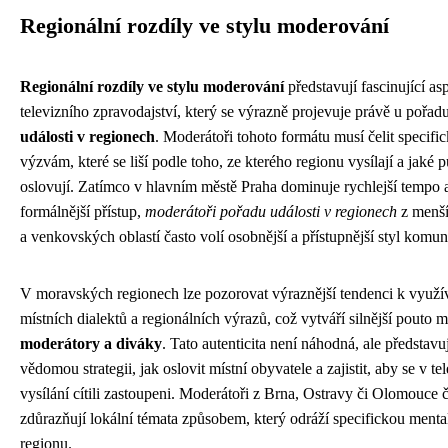
Regionální rozdíly ve stylu moderování
Regionální rozdíly ve stylu moderování
představují fascinující as
televizního zpravodajství, který se výrazně projevuje právě u pořad
události v regionech
. Moderátoři tohoto formátu musí čelit specif
výzvám, které se liší podle toho, ze kterého regionu vysílají a jaké
oslovují. Zatímco v hlavním městě Praha dominuje rychlejší tempo 
formálnější přístup,
moderátoři pořadu události v regionech
z menší
a venkovských oblastí často volí osobnější a přístupnější styl komun
V moravských regionech lze pozorovat výraznější tendenci k využí
místních dialektů a regionálních výrazů, což vytváří silnější pouto m
moderátory a diváky
. Tato autenticita není náhodná, ale představu
vědomou strategii, jak oslovit místní obyvatele a zajistit, aby se v te
vysílání cítili zastoupeni. Moderátoři z Brna, Ostravy či Olomouce 
zdůrazňují lokální témata způsobem, který odráží specifickou mental
regionu.