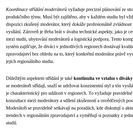
Koordinace střídání moderátorů
vyžaduje precizní plánování ze str
produkčního týmu. Musí být zajištěno, aby v každém studiu byl vž
dispozici zkušený moderátor, který dokáže profesionálně zvládnout 
vysílání. Zároveň je třeba brát v úvahu technické aspekty, jako je ce
mezi studii, ubytování moderátorů a logistická podpora. Tento kom
systém zajišťuje, že diváci v jednotlivých regionech dostávají kvalit
zpravodajství bez ohledu na to, který konkrétní moderátor právě vys
jejich regionálního studia.
Důležitým aspektem střídání je také
kontinuita ve vztahu s diváky
se moderátoři střídají, snaží se udržovat konzistentní styl a tón vysílá
je charakteristický pro události v regionech. To vyžaduje pravidelné
konzultace mezi moderátory a sdílení zkušeností a osvědčených pos
Moderátoři se pravidelně setkávají na poradách, kde diskutují o akt
trendech v regionálním zpravodajství a vyměňují si poznatky z jedn
studií.