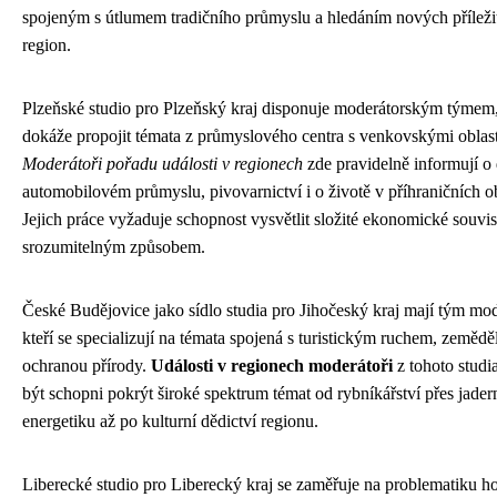
spojeným s útlumem tradičního průmyslu a hledáním nových příležit
region.
Plzeňské studio pro Plzeňský kraj disponuje moderátorským týmem,
dokáže propojit témata z průmyslového centra s venkovskými oblast
Moderátoři pořadu události v regionech
zde pravidelně informují o 
automobilovém průmyslu, pivovarnictví i o životě v příhraničních o
Jejich práce vyžaduje schopnost vysvětlit složité ekonomické souvis
srozumitelným způsobem.
České Budějovice jako sídlo studia pro Jihočeský kraj mají tým mod
kteří se specializují na témata spojená s turistickým ruchem, zemědě
ochranou přírody.
Události v regionech moderátoři
z tohoto studi
být schopni pokrýt široké spektrum témat od rybníkářství přes jade
energetiku až po kulturní dědictví regionu.
Liberecké studio pro Liberecký kraj se zaměřuje na problematiku h