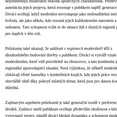
nejoblíbenější moderátoři několik společných charakteristik. Předevš
autenticita jejich projevu, která rezonuje s publikem napříč generac
Diváci oceňují, když moderátor nevystupuje jako nedosažitelná med
hvězda, ale jako někdo, kdo rozumí jejich každodenním starostem a
radostem. Tato schopnost vcítit se do situace lidí z různých regionů 
pro úspěch v této roli.
Průzkumy také ukazují, že
události v regionech moderátoři
těží z
dlouhodobého budování důvěry s publikem. Diváci si vytváří vztah
moderátorům, které vidí pravidelně na obrazovce, a tato kontinuita j
regionální zpravodajství zásadní. Není výjimkou, že někteří moderát
získávají věrné fanoušky v konkrétních krajích, kde jejich práce rez
obzvláště silně díky pokrytí místních témat, která jsou pro danou k
důležitá.
Zajímavým aspektem průzkumů je také generační rozdíl v preferenc
diváků. Zatímco starší publikum oceňuje především zkušenost a kli
vyrovnaný projev, mladší diváci hledají dynamiku a schopnost mod