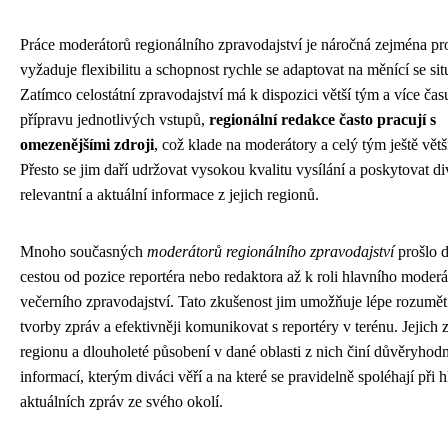
Práce moderátorů regionálního zpravodajství je náročná zejména pro
vyžaduje flexibilitu a schopnost rychle se adaptovat na měnící se sit
Zatímco celostátní zpravodajství má k dispozici větší tým a více čas
přípravu jednotlivých vstupů,
regionální redakce často pracují s
omezenějšími zdroji
, což klade na moderátory a celý tým ještě větš
Přesto se jim daří udržovat vysokou kvalitu vysílání a poskytovat 
relevantní a aktuální informace z jejich regionů.
Mnoho současných
moderátorů regionálního zpravodajství
prošlo 
cestou od pozice reportéra nebo redaktora až k roli hlavního moderá
večerního zpravodajství. Tato zkušenost jim umožňuje lépe rozumět
tvorby zpráv a efektivněji komunikovat s reportéry v terénu. Jejich 
regionu a dlouholeté působení v dané oblasti z nich činí důvěryhod
informací, kterým diváci věří a na které se pravidelně spoléhají při 
aktuálních zpráv ze svého okolí.