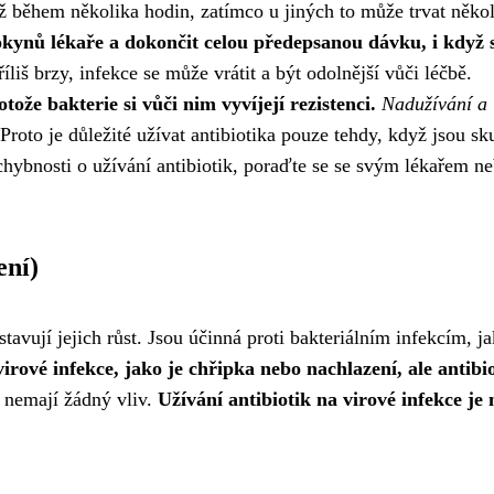
již během několika hodin, zatímco u jiných to může trvat něko
pokynů lékaře a dokončit celou předepsanou dávku, i když 
liš brzy, infekce se může vrátit a být odolnější vůči léčbě.
tože bakterie si vůči nim vyvíjejí rezistenci.
Nadužívání a
Proto je důležité užívat antibiotika pouze tehdy, když jsou sk
hybnosti o užívání antibiotik, poraďte se se svým lékařem n
ení)
stavují jejich růst. Jsou účinná proti bakteriálním infekcím, ja
irové infekce, jako je chřipka nebo nachlazení, ale antibi
ně nemají žádný vliv.
Užívání antibiotik na virové infekce je 