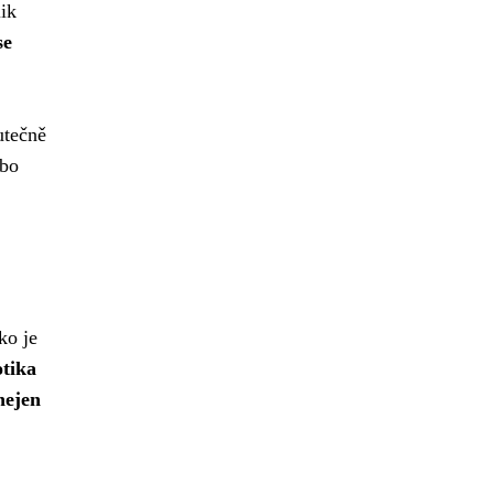
lik
se
utečně
ebo
ko je
otika
nejen