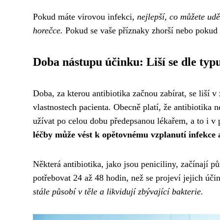
Pokud máte virovou infekci,
nejlepší, co můžete uděl
horečce.
Pokud se vaše příznaky zhorší nebo pokud m
Doba nástupu účinku: Liší se dle typ
Doba, za kterou antibiotika začnou zabírat, se liší v 
vlastnostech pacienta. Obecně platí, že antibiotika 
užívat po celou dobu předepsanou lékařem, a to i v p
léčby může vést k opětovnému vzplanutí infekce a 
Některá antibiotika, jako jsou peniciliny, začínají 
potřebovat 24 až 48 hodin, než se projeví jejich úči
stále působí v těle a likvidují zbývající bakterie.