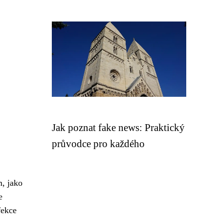
Jak poznat fake news: Praktický
průvodce pro každého
m, jako
e
fekce