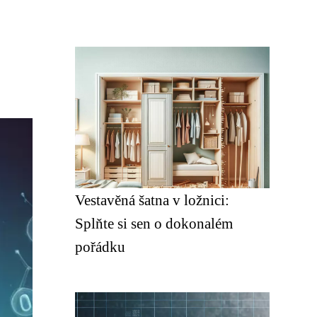
Vestavěná šatna v ložnici:
Splňte si sen o dokonalém
pořádku