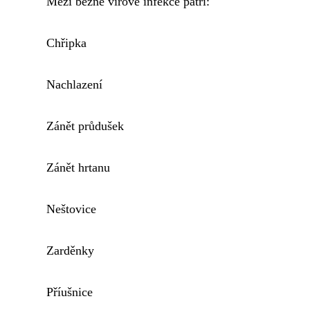
Mezi běžné virové infekce patří:
Chřipka
Nachlazení
Zánět průdušek
Zánět hrtanu
Neštovice
Zarděnky
Příušnice