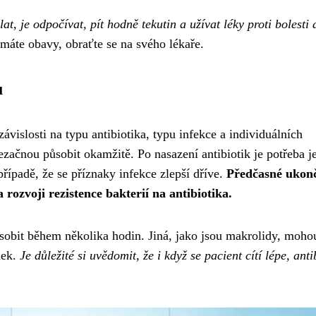
at, je odpočívat, pít hodně tekutin a užívat léky proti bolesti 
áte obavy, obraťte se na svého lékaře.
u
závislosti na typu antibiotika, typu infekce a individuálních
nezačnou působit okamžitě. Po nasazení antibiotik je potřeba j
řípadě, že se příznaky infekce zlepší dříve.
Předčasné ukon
rozvoji rezistence bakterií na antibiotika.
působit během několika hodin. Jiná, jako jsou makrolidy, moho
nek.
Je důležité si uvědomit, že i když se pacient cítí lépe, anti