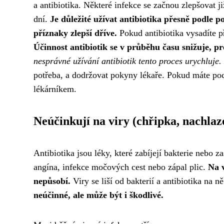
a antibiotika. Některé infekce se začnou zlepšovat 
dní.
Je důležité užívat antibiotika přesně podle 
příznaky zlepší dříve.
Pokud antibiotika vysadíte pří
Účinnost antibiotik se v průběhu času snižuje, pro
nesprávné užívání antibiotik tento proces urychluje.
potřeba, a dodržovat pokyny lékaře. Pokud máte poc
lékárníkem.
Neúčinkují na viry (chřipka, nachlaz
Antibiotika jsou léky, které zabíjejí bakterie nebo za
angína, infekce močových cest nebo zápal plic.
Na v
nepůsobí.
Viry se liší od bakterií a antibiotika na 
neúčinné, ale může být i škodlivé.