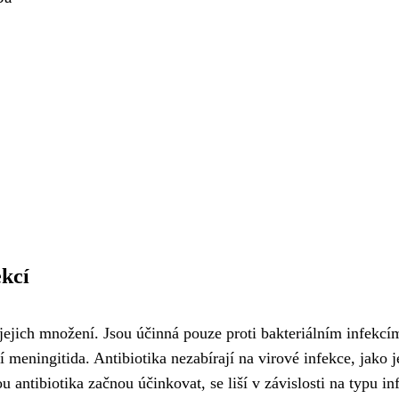
ekcí
í jejich množení. Jsou účinná pouze proti bakteriálním infekcí
í meningitida. Antibiotika nezabírají na virové infekce, jako j
antibiotika začnou účinkovat, se liší v závislosti na typu in