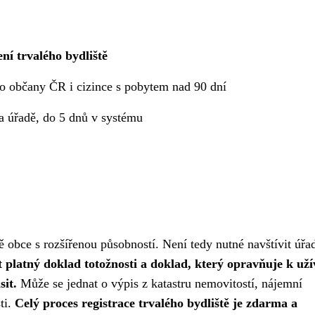
ní trvalého bydliště
o občany ČR i cizince s pobytem nad 90 dní
a úřadě, do 5 dnů v systému
ě obce s rozšířenou působností. Není tedy nutné navštívit úřa
 platný doklad totožnosti a doklad, který opravňuje k uží
sit.
Může se jednat o výpis z katastru nemovitostí, nájemní
ti.
Celý proces registrace trvalého bydliště je zdarma a