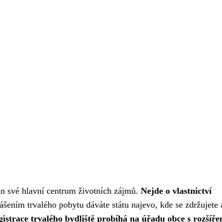
an své hlavní centrum životních zájmů.
Nejde o vlastnictví
šením trvalého pobytu dáváte státu najevo, kde se zdržujete
gistrace trvalého bydliště probíhá na úřadu obce s rozšíř