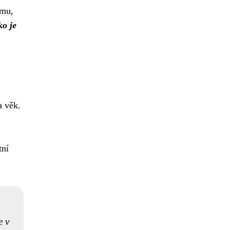
omu,
ko je
a věk.
.
tní
e v