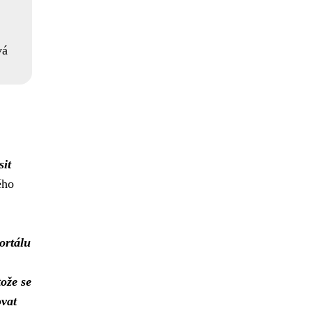
vá
sit
ého
ortálu
tože se
ovat