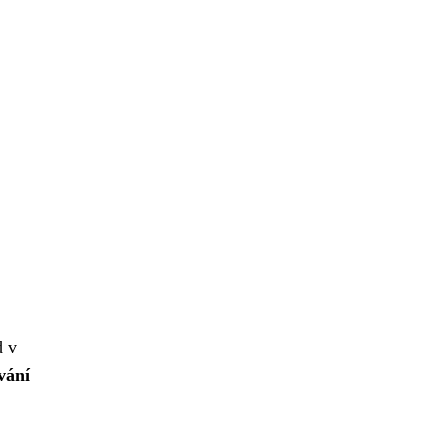
d v
vání