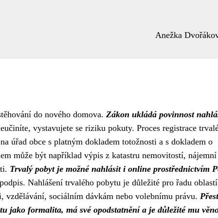
Anežka Dvořáko
i stěhování do nového domova.
Zákon ukládá povinnost nahlá
učiníte, vystavujete se riziku pokuty. Proces registrace trval
 na úřad obce s platným dokladem totožnosti a s dokladem o
dem může být například výpis z katastru nemovitostí, nájemní
ti.
Trvalý pobyt je možné nahlásit i online prostřednictvím P
podpis. Nahlášení trvalého pobytu je důležité pro řadu oblastí
éči, vzdělávání, sociálním dávkám nebo volebnímu právu.
Přes
u jako formalita, má své opodstatnění a je důležité mu věn