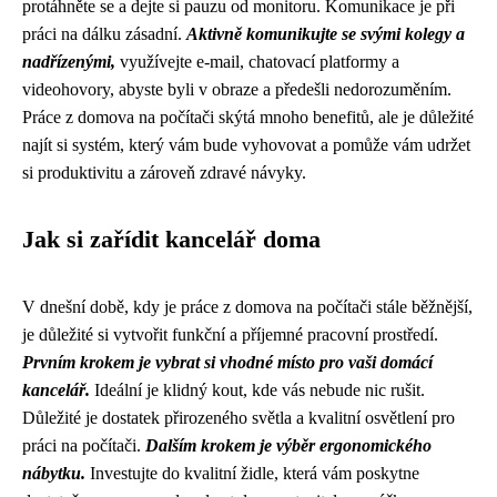
protáhněte se a dejte si pauzu od monitoru. Komunikace je při
práci na dálku zásadní.
Aktivně komunikujte se svými kolegy a
nadřízenými,
využívejte e-mail, chatovací platformy a
videohovory, abyste byli v obraze a předešli nedorozuměním.
Práce z domova na počítači skýtá mnoho benefitů, ale je důležité
najít si systém, který vám bude vyhovovat a pomůže vám udržet
si produktivitu a zároveň zdravé návyky.
Jak si zařídit kancelář doma
V dnešní době, kdy je práce z domova na počítači stále běžnější,
je důležité si vytvořit funkční a příjemné pracovní prostředí.
Prvním krokem je vybrat si vhodné místo pro vaši domácí
kancelář.
Ideální je klidný kout, kde vás nebude nic rušit.
Důležité je dostatek přirozeného světla a kvalitní osvětlení pro
práci na počítači.
Dalším krokem je výběr ergonomického
nábytku.
Investujte do kvalitní židle, která vám poskytne