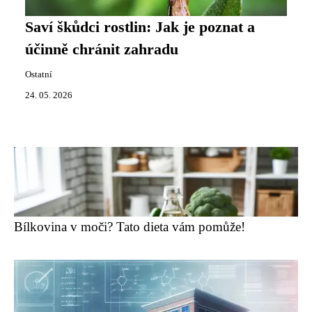
Saví škůdci rostlin: Jak je poznat a
účinně chránit zahradu
Ostatní
24. 05. 2026
Bílkovina v moči? Tato dieta vám pomůže!