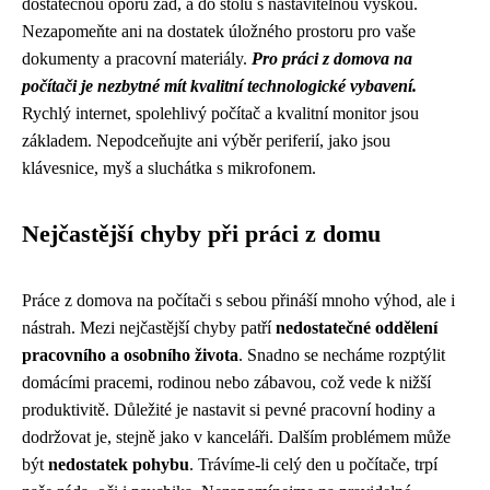
dostatečnou oporu zad, a do stolu s nastavitelnou výškou.
Nezapomeňte ani na dostatek úložného prostoru pro vaše
dokumenty a pracovní materiály.
Pro práci z domova na
počítači je nezbytné mít kvalitní technologické vybavení.
Rychlý internet, spolehlivý počítač a kvalitní monitor jsou
základem. Nepodceňujte ani výběr periferií, jako jsou
klávesnice, myš a sluchátka s mikrofonem.
Nejčastější chyby při práci z domu
Práce z domova na počítači s sebou přináší mnoho výhod, ale i
nástrah. Mezi nejčastější chyby patří
nedostatečné oddělení
pracovního a osobního života
. Snadno se necháme rozptýlit
domácími pracemi, rodinou nebo zábavou, což vede k nižší
produktivitě. Důležité je nastavit si pevné pracovní hodiny a
dodržovat je, stejně jako v kanceláři. Dalším problémem může
být
nedostatek pohybu
. Trávíme-li celý den u počítače, trpí