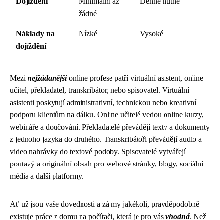
Dojíždění
Minimální až
Denně nutné
žádné
Náklady na
Nízké
Vysoké
dojíždění
Mezi
nejžádanější
online profese patří virtuální asistent, online
učitel, překladatel, transkribátor, nebo spisovatel. Virtuální
asistenti poskytují administrativní, technickou nebo kreativní
podporu klientům na dálku. Online učitelé vedou online kurzy,
webináře a doučování. Překladatelé převádějí texty a dokumenty
z jednoho jazyka do druhého. Transkribátoři převádějí audio a
video nahrávky do textové podoby. Spisovatelé vytvářejí
poutavý a originální obsah pro webové stránky, blogy, sociální
média a další platformy.
Ať už jsou vaše dovednosti a zájmy jakékoli, pravděpodobně
existuje práce z domu na počítači, která je pro vás
vhodná
. Než