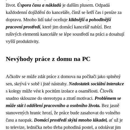
život.
Úspora času a nákladů
je dalším plusem. Odpadá
každodenní dojíždění do kanceláře, čímž se šetří čas i peníze za
dopravu. Mnoho lidí také oceňuje
klidnější a pohodlnější
pracovní prostředí
, které jim domácí kancelář nabízí. Bez
rušivých elementů kanceláře se lépe soustředí na práci a dosahují
vyšší produktivity.
Nevýhody práce z domu na PC
Ačkoliv se může zdát práce z domova na počítači jako splněný
sen, skrývá v sobě i jisté nástrahy.
Nedostatek sociální interakce
s kolegy může vést k pocitům izolace a osamělosti. Člověk
snadno sklouzne do stereotypu a ztratí motivaci.
Problémem se
může stát i oddělení pracovního a osobního života.
Bez jasně
stanovených hranic hrozí, že práce bude zasahovat do volného
času a naopak.
Domácí prostředí skýtá mnoho lákadel,
ať už je
to televize, lednička nebo třeba pohodlná postel, a odolávat jim