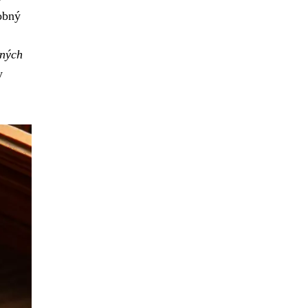
obný
tných
y