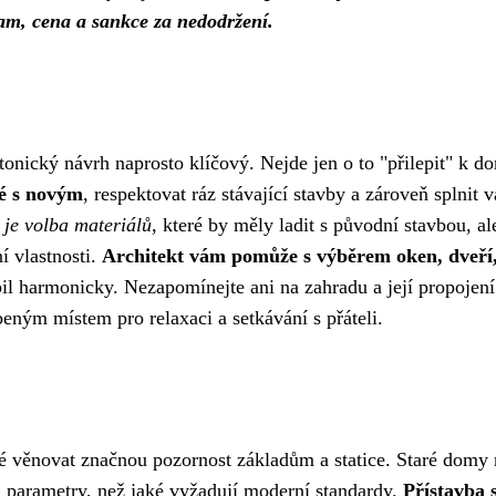
am, cena a sankce za nedodržení.
tonický návrh naprosto klíčový. Nejde jen o to "přilepit" k d
ré s novým
, respektovat ráz stávající stavby a zároveň splnit v
 je volba materiálů
, které by měly ladit s původní stavbou, al
í vlastnosti.
Architekt vám pomůže s výběrem oken, dveří
il harmonicky. Nezapomínejte ani na zahradu a její propojení
beným místem pro relaxaci a setkávání s přáteli.
é věnovat značnou pozornost základům a statice. Staré domy 
i parametry, než jaké vyžadují moderní standardy.
Přístavba 