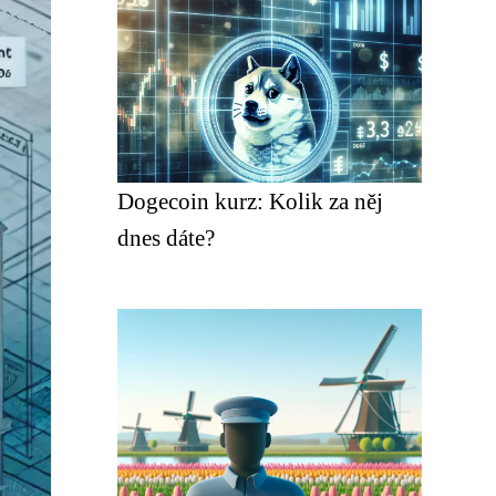
Dogecoin kurz: Kolik za něj
dnes dáte?