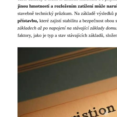
jinou hmotností a rozložením zatížení může naruš
stavebně technický průzkum. Na základě výsledků
přístavbu,
které zajistí stabilitu a bezpečnost obou 
základech až po napojení na stávající základy domu
faktory, jako je typ a stav stávajících základů, slož