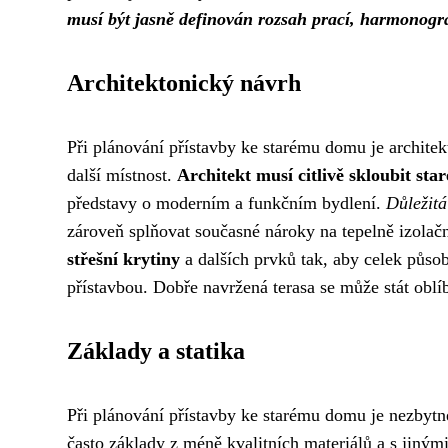
musí být jasně definován rozsah prací, harmonogr
Architektonický návrh
Při plánování přístavby ke starému domu je architek
další místnost.
Architekt musí citlivě skloubit sta
představy o moderním a funkčním bydlení.
Důležitá
zároveň splňovat současné nároky na tepelně izolačn
střešní krytiny
a dalších prvků tak, aby celek působ
přístavbou. Dobře navržená terasa se může stát oblí
Základy a statika
Při plánování přístavby ke starému domu je nezbytn
často základy z méně kvalitních materiálů a s jiným