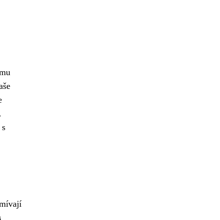
omu
aše
e
,
 s
mívají
s