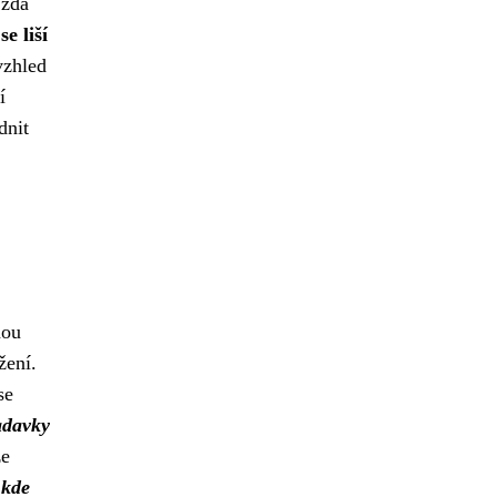
 zda
e liší
vzhled
í
dnit
nou
žení.
se
adavky
ze
 kde