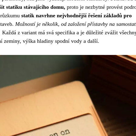
it statiku stávajícího domu,
proto je nezbytné provést podr
 průzkumu
statik navrhne nejvhodnější řešení základů pro
staveb.
Možností je několik, od založení přístavby na samosta
.
Každá z variant má svá specifika a je důležité zvážit všechn
ení zeminy, výška hladiny spodní vody a další.