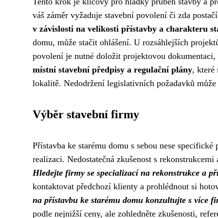
Tento krok je klíčový pro hladký průběh stavby a pr
váš záměr vyžaduje stavební povolení či zda postačí
v závislosti na velikosti přístavby a charakteru 
domu, může stačit ohlášení. U rozsáhlejších projektů
povolení je nutné doložit projektovou dokumentaci, 
místní stavební předpisy a regulační plány
, kter
lokalitě. Nedodržení legislativních požadavků může 
Výběr stavební firmy
Přístavba ke starému domu s sebou nese specifické 
realizaci. Nedostatečná zkušenost s rekonstrukcemi 
Hledejte firmy se specializací na rekonstrukce a př
kontaktovat předchozí klienty a prohlédnout si hotov
na přístavbu ke starému domu konzultujte s více fi
podle nejnižší ceny, ale zohledněte zkušenosti, ref