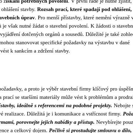
o z
ískání potřebných povolení
. V první řadě je nutné zjistit,
 ohlášení stavby.
Rozsah prací, které spadají pod ohlášení, s
stavebních úprav
. Pro menší přístavby, které nemění výrazně 
 je však nutné žádat o stavební povolení. K žádosti o stavebn
vyjádření dotčených orgánů a sousedů. Důležité je také zohle
é mohou stanovovat specifické požadavky na výstavbu v dané
vést k sankcím a zdržení stavby.
požadavky, a proto je výběr stavební firmy klíčový pro úspěš
a prací se staršími materiály může vést k problémům a prodra
ístavby, ideálně s referencemi na podobné projekty.
Nebojte 
é realizace. Důležitá je i komunikace a vstřícnost firmy.
Pož
rmami, porovnejte jejich nabídky a přístup.
Nevybírejte pou
erence a celkový dojem.
Pečlivě si prostudujte smlouvu o dílo,