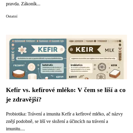
pravda. Zákoník...
Ostatní
Kefír vs. kefírové mléko: V čem se liší a co
je zdravější?
Probiotika: Trávení a imunita Kefír a kefírové mléko, ač názvy
znějí podobně, se liší ve složení a účincích na trávení a
imunitu....