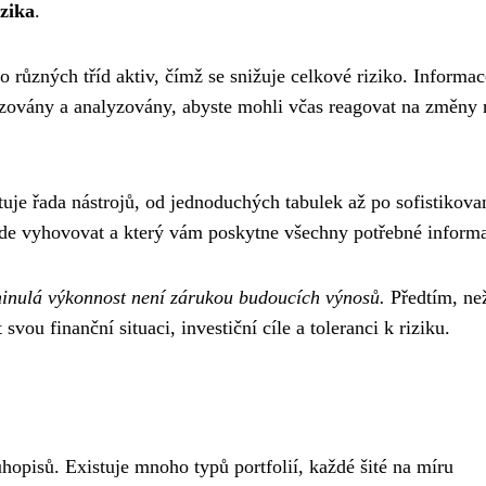
izika
.
o různých tříd aktiv, čímž se snižuje celkové riziko. Informac
lizovány a analyzovány, abyste mohli včas reagovat na změny 
tuje řada nástrojů, od jednoduchých tabulek až po sofistikova
 bude vyhovovat a který vám poskytne všechny potřebné inform
minulá výkonnost není zárukou budoucích výnosů.
Předtím, ne
svou finanční situaci, investiční cíle a toleranci k riziku.
uhopisů. Existuje mnoho typů portfolií, každé šité na míru