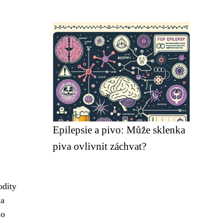
Epilepsie a pivo: Může sklenka
piva ovlivnit záchvat?
odity
 a
do