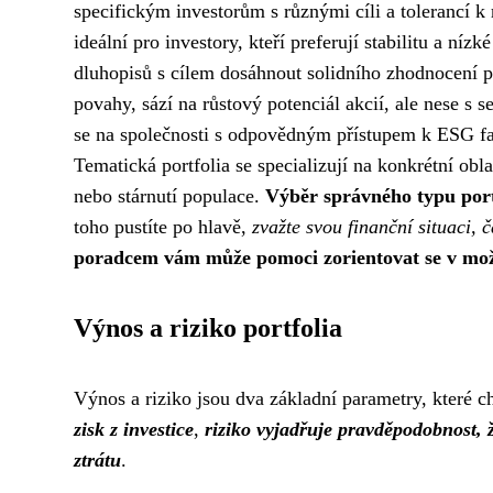
specifickým investorům s různými cíli a tolerancí k 
ideální pro investory, kteří preferují stabilitu a níz
dluhopisů s cílem dosáhnout solidního zhodnocení p
povahy, sází na růstový potenciál akcií, ale nese s s
se na společnosti s odpovědným přístupem k ESG fa
Tematická portfolia se specializují na konkrétní obla
nebo stárnutí populace.
Výběr správného typu portf
toho pustíte po hlavě,
zvažte svou finanční situaci, č
poradcem vám může pomoci zorientovat se v možno
Výnos a riziko portfolia
Výnos a riziko jsou dva základní parametry, které ch
zisk z investice
,
riziko vyjadřuje pravděpodobnost,
ztrátu
.