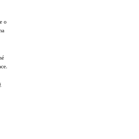
e o
na
né
ace.
ž