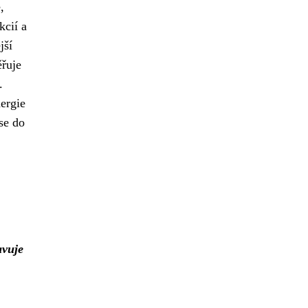
,
kcií a
jší
ěřuje
.
nergie
se do
avuje