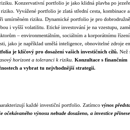
riziku. Konzervativní portfolio je jako klidná plavba po jezeře
ké riziko. Vyvážené portfolio je zlatá střední cesta, kombinace a
ři umírněném riziku. Dynamické portfolio je pro dobrodružně
ebou i vyšší volatilitu. Etické investování je na vzestupu, zam
ktorům – environmentálním, sociálním a korporátnímu řízení
sti, jako je například umělá inteligence, obnovitelné zdroje e
olia je klíčový pro dosažení vašich investičních cílů.
Než 
asový horizont a toleranci k riziku.
Konzultace s finančním
stech a vybrat tu nejvhodnější strategii.
arakterizují každé investiční portfolio. Zatímco
výnos předst
 že očekávaného výnosu nebude dosaženo, a investice přinese