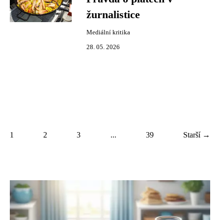
žurnalistice
Mediální kritika
28. 05. 2026
1
2
3
...
39
Starší →