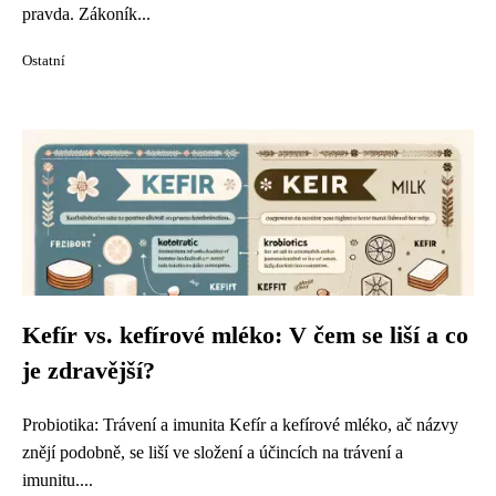
pravda. Zákoník...
Ostatní
Kefír vs. kefírové mléko: V čem se liší a co
je zdravější?
Probiotika: Trávení a imunita Kefír a kefírové mléko, ač názvy
znějí podobně, se liší ve složení a účincích na trávení a
imunitu....